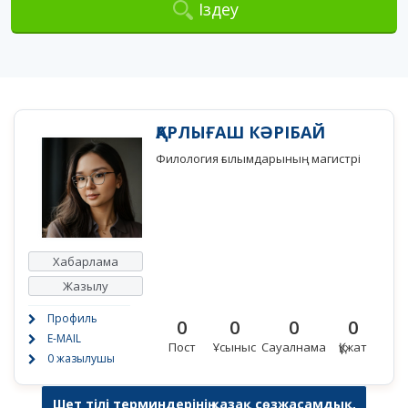
Іздеу
ҚАРЛЫҒАШ КӘРІБАЙ
Филология ғылымдарының магистрі
Хабарлама
Жазылу
Профиль
0
0
0
0
E-MAIL
Пост
Ұсыныс
Сауалнама
Құжат
0 жазылушы
Шет тілі терминдерінің қазақ сөзжасамдық,