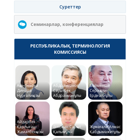
Суреттер
Семинарлар, конференциялар
РЕСПУБЛИКАЛЫҚ ТЕРМИНОЛОГИЯ
КОМИССИЯСЫ
Ақынбекова
Абдрахманов
Байменше
Динара
Сауытбек
Серікқали
Нұрғалиқызы
Абдрахманұлы
Ердіғалиұлы
Айдарбек
Қарлығаш
Әлісжан Сарқыт
Жұмағали Алмас
Жамалбекқызы
Қалымұлы
Қабдымәжитұлы