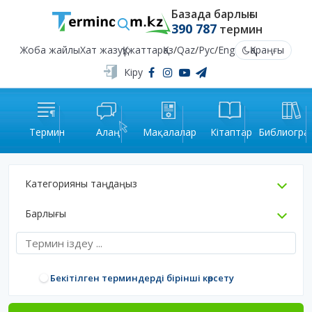
Базада барлығы
390 787
термин
Жоба жайлы
Хат жазу
Құжаттар
Қаз
/
Qaz
/
Рус
/
Eng
Қараңғы
Кіру
Термин
Алаң
Мақалалар
Кітаптар
Библиогра
Категорияны таңдаңыз
Барлығы
Бекітілген терминдерді бірінші көрсету