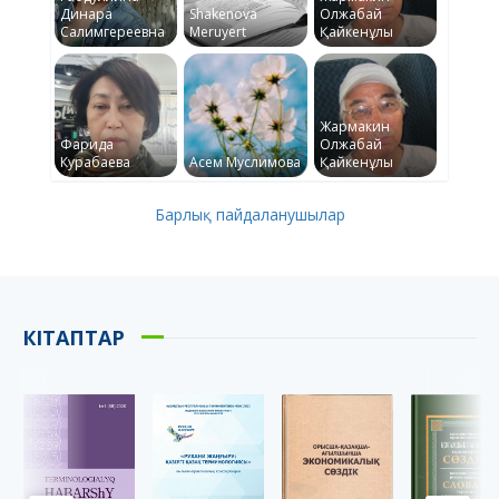
Динара
Shakenova
Олжабай
Салимгереевна
Meruyert
Қайкенұлы
Жармакин
Фарида
Олжабай
Курабаева
Асем Муслимова
Қайкенұлы
Барлық пайдаланушылар
КІТАПТАР