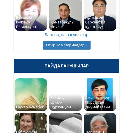
Бажықова
Құлманов
Күлзада
Қамзабекұлы
Сәрсенбай
Бегалықызы
Дихан
Қуантайұлы
Барлық қатысушылар
Отырыс материалдары
ПАЙДАЛАНУШЫЛАР
Рахматулла
Амангелдиев
Ерғали
Норсултан
Гаухар Асылбек
Нұржанұлы
Джумабаевич
Габдуллина
Жармакин