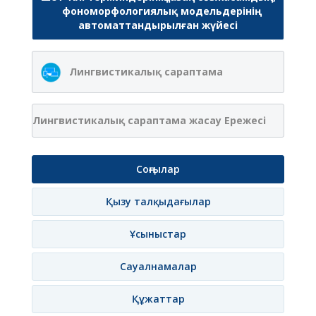
фономорфологиялық модельдерінің
автоматтандырылған жүйесі
Лингвистикалық сараптама
Лингвистикалық сараптама жасау Ережесі
Соңғылар
Қызу талқыдағылар
Ұсыныстар
Сауалнамалар
Құжаттар