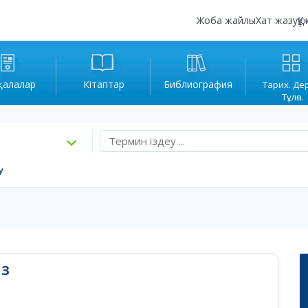
Жоба жайлы
Хат жазу
Құ
қалалар
Кітаптар
Библиография
Тарих. Де
Тұлға.
у
ЫЗ