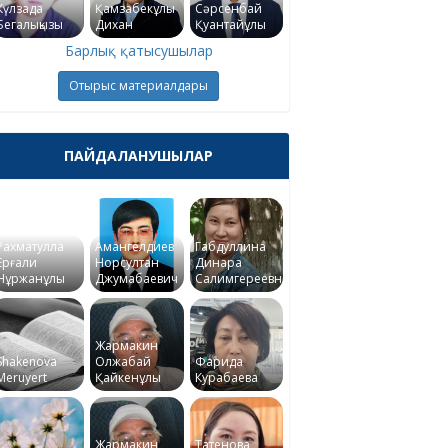
Күлзада
Қамзабекұлы
Сәрсенбай
Бегалықызы
Дихан
Қуантайұлы
Барлық қатысушылар
Отырыс материалдары
ПАЙДАЛАНУШЫЛАР
Рахматулла
Амангелдиев
Габдуллина
Ерғали
Норсултан
Динара
Нұржанұлы
Джумабаевич
Салимгереевна
Жармакин
Shakenova
Олжабай
Фарида
Meruyert
Қайкенұлы
Курабаева
Жармакин
Татенова