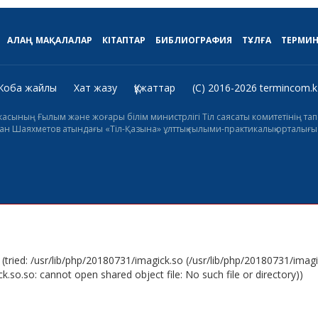
АЛАҢ
МАҚАЛАЛАР
КІТАПТАР
БИБЛИОГРАФИЯ
ТҰЛҒА
ТЕРМИ
Жоба жайлы
Хат жазу
Құжаттар
(C) 2016-2026 termincom.k
икасының Ғылым және жоғары білім министрлігі Тіл саясаты комитетінің 
н Шаяхметов атындағы «Тіл-Қазына» ұлттық ғылыми-практикалық орталығы 
 (tried: /usr/lib/php/20180731/imagick.so (/usr/lib/php/20180731/imag
.so.so: cannot open shared object file: No such file or directory))