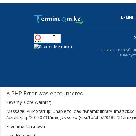
ТЕРМИН
Қазақстан Республ
Шайсұлта
A PHP Error was encountered
Severity: Core Warning
Message: PHP Startup: Unable to load dynamic library 'imagick.so'
/usr/lib/php/20180731/imagick.so.so (/usr/lib/php/20180731/imagick
Filename: Unknown
Line Number: 0