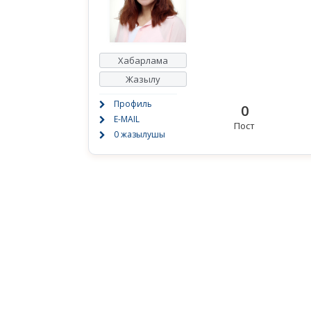
Хабарлама
Жазылу
Профиль
0
E-MAIL
Пост
0 жазылушы