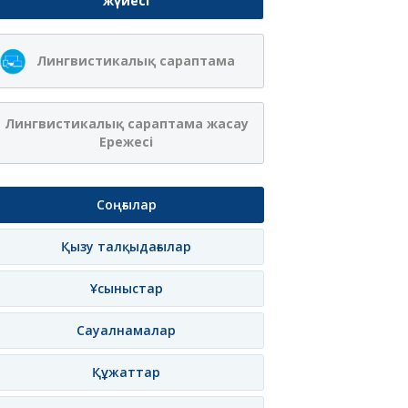
жүйесі
Лингвистикалық сараптама
Лингвистикалық сараптама жасау
Ережесі
Соңғылар
Қызу талқыдағылар
Ұсыныстар
Сауалнамалар
Құжаттар