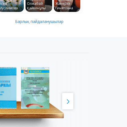
Асем
Олжабай
Жанерке
Муслимова
Қайкенұлы
Гинятовна
Барлық пайдаланушылар