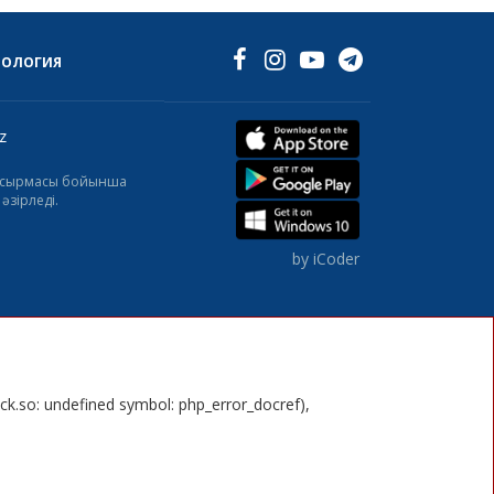
НОЛОГИЯ
z
тапсырмасы бойынша
әзірледі.
by iCoder
ick.so: undefined symbol: php_error_docref),