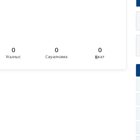
0
0
0
Ұсыныс
Сауалнама
Құжат