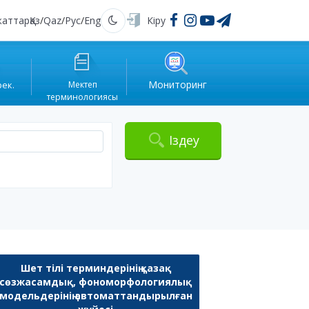
жаттар
Қаз
/
Qaz
/
Рус
/
Eng
Кіру
Қараңғы
Мониторинг
рек.
Мектеп
терминологиясы
Іздеу
Шет тілі терминдерінің қазақ
сөзжасамдық, фономорфологиялық
модельдерінің автоматтандырылған