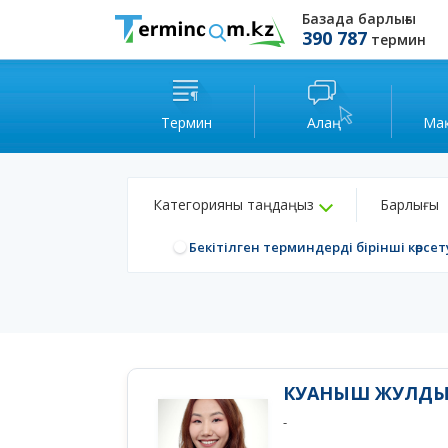
Базада барлығы
390 787
термин
Термин
Алаң
Ма
Категорияны таңдаңыз
Барлығы
Бекітілген терминдерді бірінші көрсет
КУАНЫШ ЖУЛД
-