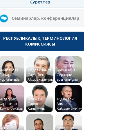
Суреттер
Семинарлар, конференциялар
РЕСПУБЛИКАЛЫҚ ТЕРМИНОЛОГИЯ
КОМИССИЯСЫ
Ақынбекова
Абдрахманов
Байменше
Динара
Сауытбек
Серікқали
Нұрғалиқызы
Абдрахманұлы
Ердіғалиұлы
Айдарбек
Әлісжан
Жұмағали
Қарлығаш
Сарқыт
Алмас
Жамалбекқызы
Қалымұлы
Қабдымәжитұлы
Бажықова
Құлманов