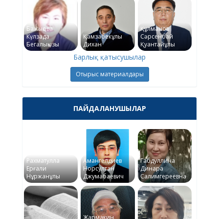
Бажықова
Құлманов
Күлзада
Қамзабекұлы
Сәрсенбай
Бегалықызы
Дихан
Қуантайұлы
Барлық қатысушылар
Отырыс материалдары
ПАЙДАЛАНУШЫЛАР
Рахматулла
Амангелдиев
Габдуллина
Ерғали
Норсултан
Динара
Нұржанұлы
Джумабаевич
Салимгереевна
Жармакин