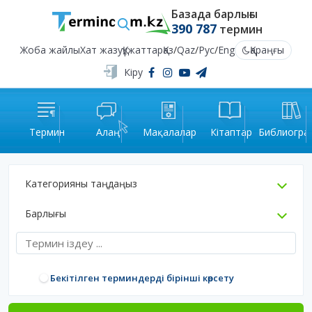
Базада барлығы
390 787
термин
Жоба жайлы
Хат жазу
Құжаттар
Қаз
/
Qaz
/
Рус
/
Eng
Қараңғы
Кіру
Термин
Алаң
Мақалалар
Кітаптар
Библиогра
Категорияны таңдаңыз
Барлығы
Бекітілген терминдерді бірінші көрсету