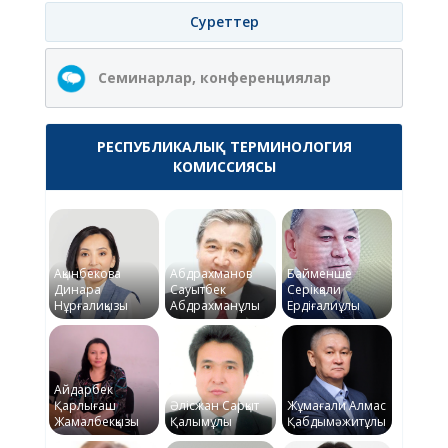
Суреттер
Семинарлар, конференциялар
РЕСПУБЛИКАЛЫҚ ТЕРМИНОЛОГИЯ
КОМИССИЯСЫ
Ақынбекова
Абдрахманов
Байменше
Динара
Сауытбек
Серікқали
Нұрғалиқызы
Абдрахманұлы
Ердіғалиұлы
Айдарбек
Қарлығаш
Әлісжан Сарқыт
Жұмағали Алмас
Жамалбекқызы
Қалымұлы
Қабдымәжитұлы