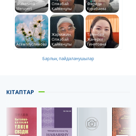
Shakenova
Олжабай
Фарида
Meruyert
Қайкенұлы
Курабаева
Жармакин
Татенова
Олжабай
Жанерке
Асем Муслимова
Қайкенұлы
Гинятовна
Барлық пайдаланушылар
КІТАПТАР