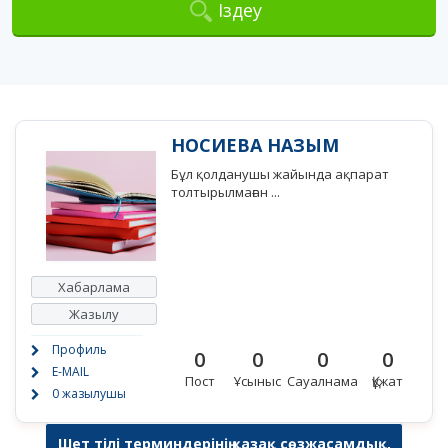
Іздеу
НОСИЕВА НАЗЫМ
Бұл қолданушы жайында ақпарат
толтырылмаған ...
Хабарлама
Жазылу
Профиль
0
0
0
0
E-MAIL
Пост
Ұсыныс
Сауалнама
Құжат
0 жазылушы
Шет тілі терминдерінің қазақ сөзжасамдық,