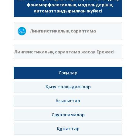
фономорфологиялық модельдерінің
автоматтандырылған жүйесі
Лингвистикалық сараптама
Лингвистикалық сараптама жасау Ережесі
Соңғылар
Қызу талқыдағылар
Ұсыныстар
Сауалнамалар
Құжаттар