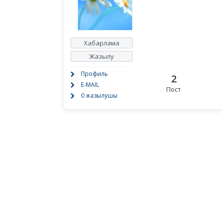
Хабарлама
Жазылу
Профиль
2
E-MAIL
Пост
0 жазылушы