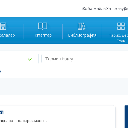
Жоба жайлы
Хат жазу
Құ
қалалар
Кітаптар
Библиография
Тарих. Де
Тұлға.
у
ҮЛ
қпарат толтырылмаған ...