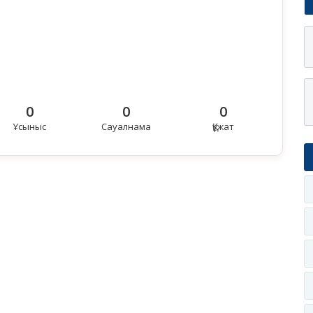
0
0
0
Ұсыныс
Сауалнама
Құжат