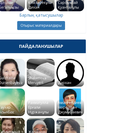
Күлзада
Қамзабекұлы
Сәрсенбай
Бегалықызы
Дихан
Қуантайұлы
Барлық қатысушылар
Отырыс материалдары
ПАЙДАЛАНУШЫЛАР
Gulzhaina
Shakenova
Duisenbayeva
Meruyert
Дархан
Рахматулла
Амангелдиев
Гаухар
Ерғали
Норсултан
Асылбек
Нұржанұлы
Джумабаевич
Габдуллина
Жармакин