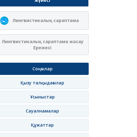
жүйесі
Лингвистикалық сараптама
Лингвистикалық сараптама жасау
Ережесі
Соңғылар
Қызу талқыдағылар
Ұсыныстар
Сауалнамалар
Құжаттар