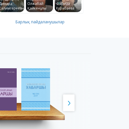
Динара
Олжабай
Фарида
Салимгереевна
Қайкенұлы
Курабаева
Барлық пайдаланушылар