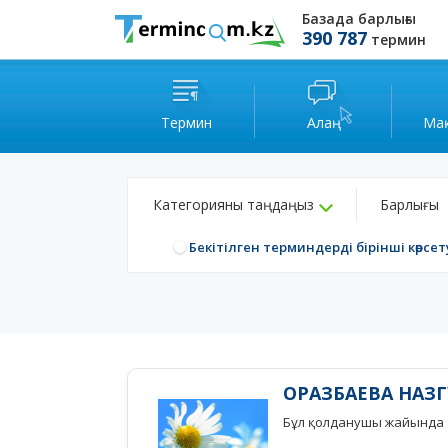
Базада барлығы
390 787
термин
Термин
Алаң
Ма
Категорияны таңдаңыз
Барлығы
Бекітілген терминдерді бірінші көрсет
ОРАЗБАЕВА НАЗГ
Бұл қолданушы жайында а