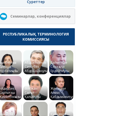
Суреттер
Семинарлар, конференциялар
РЕСПУБЛИКАЛЫҚ ТЕРМИНОЛОГИЯ
КОМИССИЯСЫ
Ақынбекова
Абдрахманов
Байменше
Динара
Сауытбек
Серікқали
Нұрғалиқызы
Абдрахманұлы
Ердіғалиұлы
Айдарбек
Әлісжан
Жұмағали
Қарлығаш
Сарқыт
Алмас
Жамалбекқызы
Қалымұлы
Қабдымәжитұлы
Бажықова
Құлманов