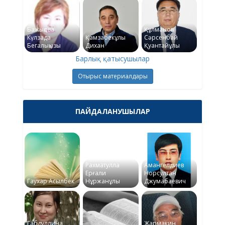
Бажықова
Құлманов
Күлзада
Қамзабекұлы
Сәрсенбай
Бегалықызы
Дихан
Қуантайұлы
Барлық қатысушылар
Отырыс материалдары
ПАЙДАЛАНУШЫЛАР
Рахматулла
Амангелдиев
Ерғали
Норсултан
Гаухар Асылбек
Нұржанұлы
Джумабаевич
Габдуллина
Жармакин