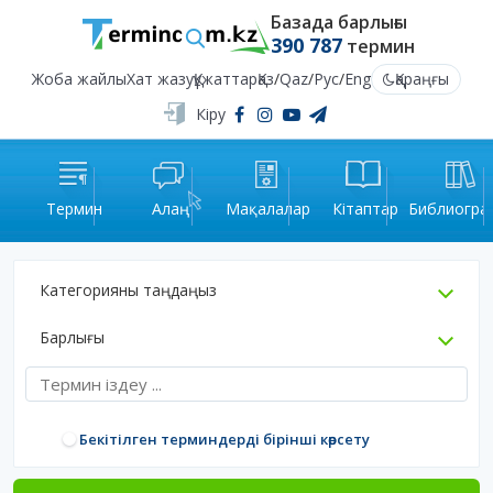
Базада барлығы
390 787
термин
Жоба жайлы
Хат жазу
Құжаттар
Қаз
/
Qaz
/
Рус
/
Eng
Қараңғы
Кіру
Термин
Алаң
Мақалалар
Кітаптар
Библиогра
Категорияны таңдаңыз
Барлығы
Бекітілген терминдерді бірінші көрсету