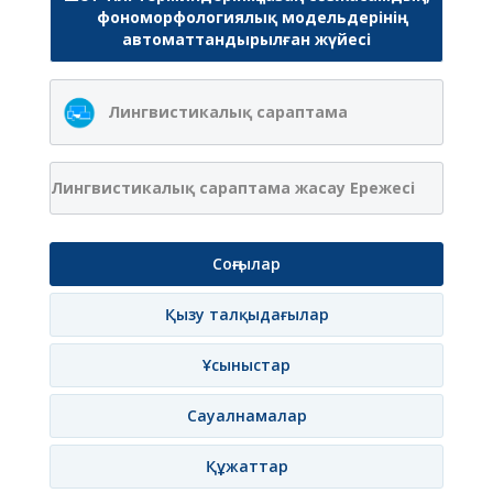
фономорфологиялық модельдерінің
автоматтандырылған жүйесі
Лингвистикалық сараптама
Лингвистикалық сараптама жасау Ережесі
Соңғылар
Қызу талқыдағылар
Ұсыныстар
Сауалнамалар
Құжаттар