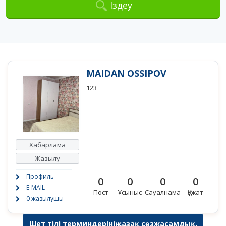
Іздеу
MAIDAN OSSIPOV
123
Хабарлама
Жазылу
Профиль
0
0
0
0
E-MAIL
Пост
Ұсыныс
Сауалнама
Құжат
0 жазылушы
Шет тілі терминдерінің қазақ сөзжасамдық,