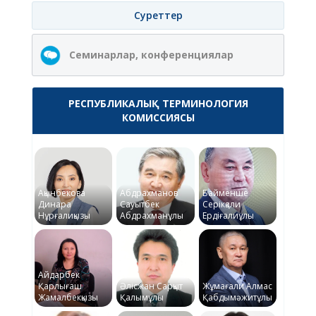
Суреттер
Семинарлар, конференциялар
РЕСПУБЛИКАЛЫҚ ТЕРМИНОЛОГИЯ
КОМИССИЯСЫ
Ақынбекова
Абдрахманов
Байменше
Динара
Сауытбек
Серікқали
Нұрғалиқызы
Абдрахманұлы
Ердіғалиұлы
Айдарбек
Қарлығаш
Әлісжан Сарқыт
Жұмағали Алмас
Жамалбекқызы
Қалымұлы
Қабдымәжитұлы