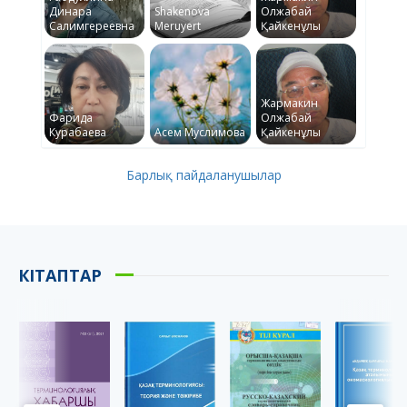
Динара
Shakenova
Олжабай
Салимгереевна
Meruyert
Қайкенұлы
Жармакин
Фарида
Олжабай
Курабаева
Асем Муслимова
Қайкенұлы
Барлық пайдаланушылар
КІТАПТАР