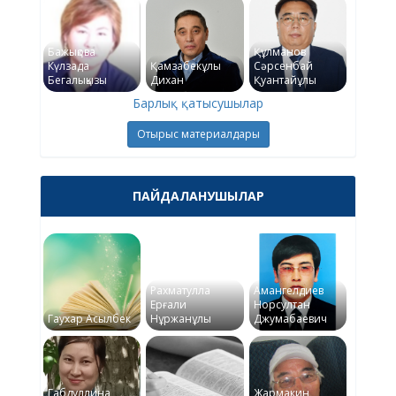
Бажықова
Құлманов
Күлзада
Қамзабекұлы
Сәрсенбай
Бегалықызы
Дихан
Қуантайұлы
Барлық қатысушылар
Отырыс материалдары
ПАЙДАЛАНУШЫЛАР
Рахматулла
Амангелдиев
Ерғали
Норсултан
Гаухар Асылбек
Нұржанұлы
Джумабаевич
Габдуллина
Жармакин