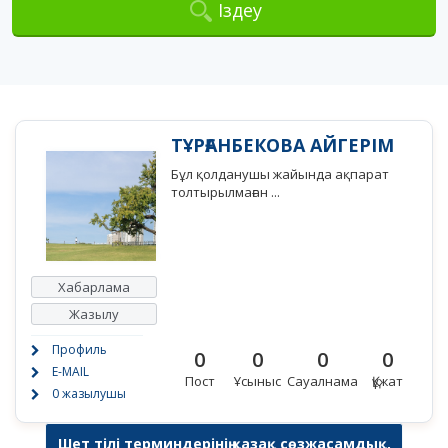
Іздеу
ТҰРҒАНБЕКОВА АЙГЕРІМ
Бұл қолданушы жайында ақпарат
толтырылмаған ...
Хабарлама
Жазылу
Профиль
0
0
0
0
E-MAIL
Пост
Ұсыныс
Сауалнама
Құжат
0 жазылушы
Шет тілі терминдерінің қазақ сөзжасамдық,