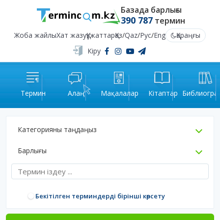
Базада барлығы
390 787
термин
Жоба жайлы
Хат жазу
Құжаттар
Қаз
/
Qaz
/
Рус
/
Eng
Қараңғы
Кіру
Термин
Алаң
Мақалалар
Кітаптар
Библиогра
Категорияны таңдаңыз
Барлығы
Бекітілген терминдерді бірінші көрсету