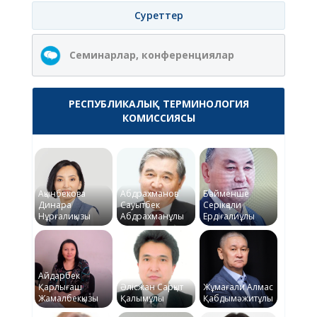
Суреттер
Семинарлар, конференциялар
РЕСПУБЛИКАЛЫҚ ТЕРМИНОЛОГИЯ
КОМИССИЯСЫ
Ақынбекова
Абдрахманов
Байменше
Динара
Сауытбек
Серікқали
Нұрғалиқызы
Абдрахманұлы
Ердіғалиұлы
Айдарбек
Қарлығаш
Әлісжан Сарқыт
Жұмағали Алмас
Жамалбекқызы
Қалымұлы
Қабдымәжитұлы