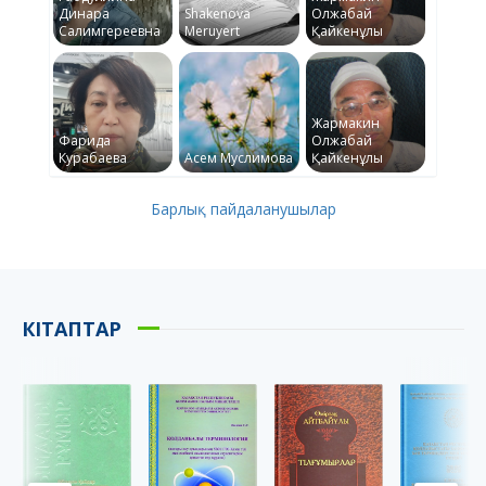
Динара
Shakenova
Олжабай
Салимгереевна
Meruyert
Қайкенұлы
Жармакин
Фарида
Олжабай
Курабаева
Асем Муслимова
Қайкенұлы
Барлық пайдаланушылар
КІТАПТАР