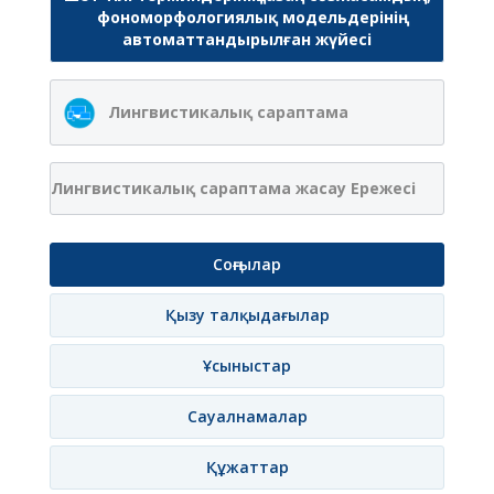
фономорфологиялық модельдерінің
автоматтандырылған жүйесі
Лингвистикалық сараптама
Лингвистикалық сараптама жасау Ережесі
Соңғылар
Қызу талқыдағылар
Ұсыныстар
Сауалнамалар
Құжаттар