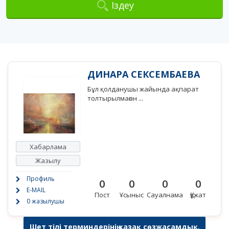
Іздеу
ДИНАРА СЕКСЕМБАЕВА
Бұл қолданушы жайында ақпарат
толтырылмаған ...
Хабарлама
Жазылу
Профиль
0
0
0
0
E-MAIL
Пост
Ұсыныс
Сауалнама
Құжат
0 жазылушы
Шет тілі терминдерінің қазақ сөзжасамдық,