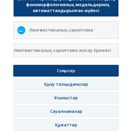
фономорфологиялық модельдерінің
автоматтандырылған жүйесі
Лингвистикалық сараптама
Лингвистикалық сараптама жасау Ережесі
Соңғылар
Қызу талқыдағылар
Ұсыныстар
Сауалнамалар
Құжаттар