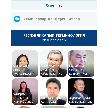
Суреттер
Семинарлар, конференциялар
РЕСПУБЛИКАЛЫҚ ТЕРМИНОЛОГИЯ
КОМИССИЯСЫ
Ақынбекова
Абдрахманов
Байменше
Динара
Сауытбек
Серікқали
Нұрғалиқызы
Абдрахманұлы
Ердіғалиұлы
Айдарбек
Қарлығаш
Әлісжан Сарқыт
Жұмағали Алмас
Жамалбекқызы
Қалымұлы
Қабдымәжитұлы