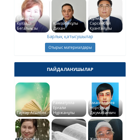
Бажықова
Құлманов
Күлзада
Қамзабекұлы
Сәрсенбай
Бегалықызы
Дихан
Қуантайұлы
Барлық қатысушылар
Отырыс материалдары
ПАЙДАЛАНУШЫЛАР
Рахматулла
Амангелдиев
Ерғали
Норсултан
Гаухар Асылбек
Нұржанұлы
Джумабаевич
Габдуллина
Жармакин