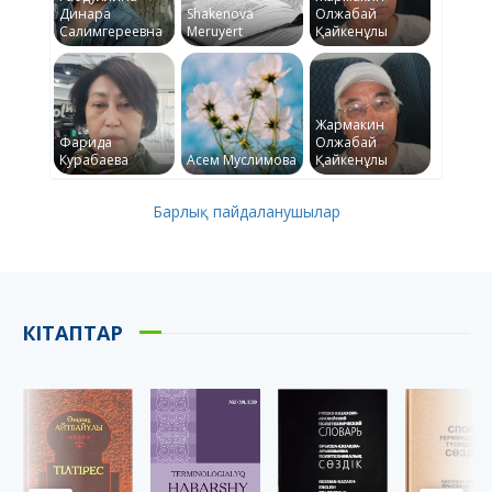
Динара
Shakenova
Олжабай
Салимгереевна
Meruyert
Қайкенұлы
Жармакин
Фарида
Олжабай
Курабаева
Асем Муслимова
Қайкенұлы
Барлық пайдаланушылар
КІТАПТАР