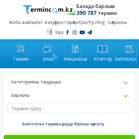
Базада барлығы
390 787
термин
Жоба жайлы
Хат жазу
Құжаттар
Қаз
/
Qaz
/
Рус
/
Eng
Қараңғы
Кіру
Термин
Алаң
Мақалалар
Кітаптар
Библиогра
Категорияны таңдаңыз
Барлығы
Бекітілген терминдерді бірінші көрсету