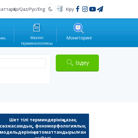
жаттар
Қаз
/
Qaz
/
Рус
/
Eng
Кіру
Қараңғы
Мониторинг
рек.
Мектеп
терминологиясы
Іздеу
Шет тілі терминдерінің қазақ
сөзжасамдық, фономорфологиялық
модельдерінің автоматтандырылған