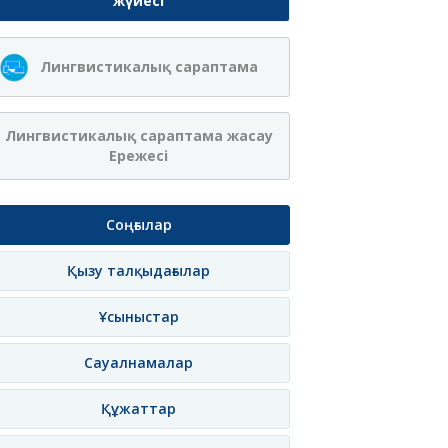
жүйесі
Лингвистикалық сараптама
Лингвистикалық сараптама жасау
Ережесі
Соңғылар
Қызу талқыдағылар
Ұсыныстар
Сауалнамалар
Құжаттар