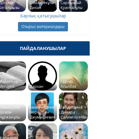
Күлзада
Қамзабекұлы
Сәрсенбай
Бегалықызы
Дихан
Қуантайұлы
Барлық қатысушылар
Отырыс материалдары
ПАЙДАЛАНУШЫЛАР
Shakenova
Гаухар
Meruyert
Дархан
Асылбек
Рахматулла
Амангелдиев
Габдуллина
Ерғали
Норсултан
Динара
Нұржанұлы
Джумабаевич
Салимгереевна
Жармакин