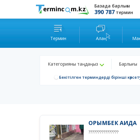
Базада барлығы
390 787
термин
Термин
Алаң
Ма
Категорияны таңдаңыз
Барлығы
Бекітілген терминдерді бірінші көрсет
ОРЫМБЕК АИДА
????????????????