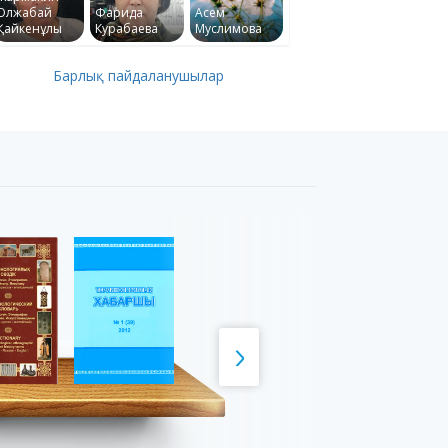
Олжабай
Фарида
Асем
Қайкенұлы
Курабаева
Муслимова
Барлық пайдаланушылар