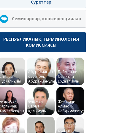
Суреттер
Семинарлар, конференциялар
РЕСПУБЛИКАЛЫҚ ТЕРМИНОЛОГИЯ
КОМИССИЯСЫ
Ақынбекова
Абдрахманов
Байменше
Динара
Сауытбек
Серікқали
Нұрғалиқызы
Абдрахманұлы
Ердіғалиұлы
Айдарбек
Әлісжан
Жұмағали
Қарлығаш
Сарқыт
Алмас
Жамалбекқызы
Қалымұлы
Қабдымәжитұлы
Бажықова
Құлманов