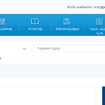
Жоба жайлы
Хат жазу
Құ
қалалар
Кітаптар
Библиография
Тарих. Де
Тұлға.
у