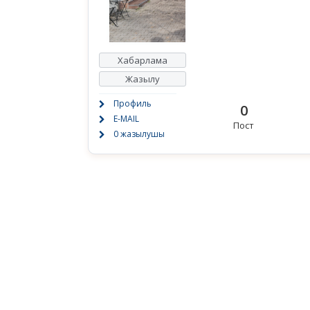
Хабарлама
Жазылу
Профиль
0
E-MAIL
Пост
0 жазылушы