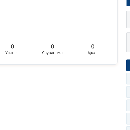
0
0
0
Ұсыныс
Сауалнама
Құжат