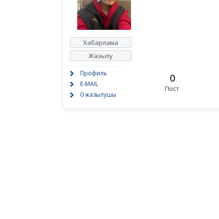
Хабарлама
Жазылу
Профиль
0
E-MAIL
Пост
0 жазылушы