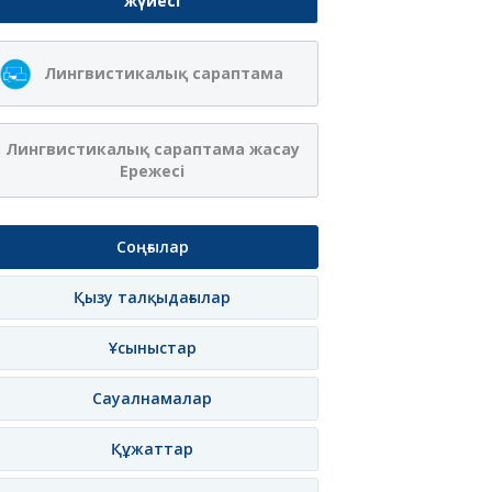
жүйесі
Лингвистикалық сараптама
Лингвистикалық сараптама жасау
Ережесі
Соңғылар
Қызу талқыдағылар
Ұсыныстар
Сауалнамалар
Құжаттар