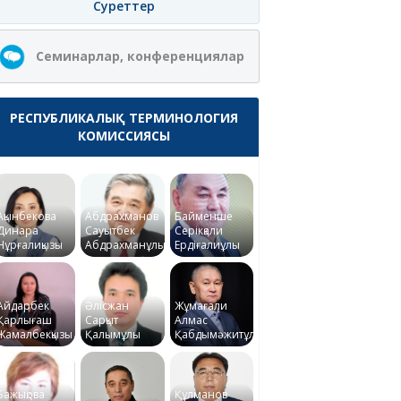
Суреттер
Семинарлар, конференциялар
РЕСПУБЛИКАЛЫҚ ТЕРМИНОЛОГИЯ
КОМИССИЯСЫ
Ақынбекова
Абдрахманов
Байменше
Динара
Сауытбек
Серікқали
Нұрғалиқызы
Абдрахманұлы
Ердіғалиұлы
Айдарбек
Әлісжан
Жұмағали
Қарлығаш
Сарқыт
Алмас
Жамалбекқызы
Қалымұлы
Қабдымәжитұлы
Бажықова
Құлманов