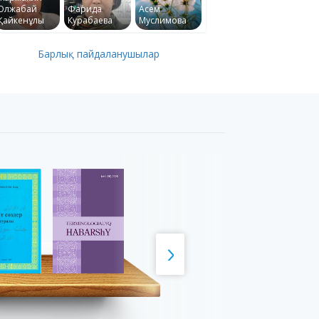
Олжабай
Фарида
Асем
Қайкенұлы
Курабаева
Муслимова
Барлық пайдаланушылар