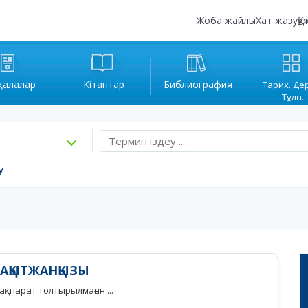
Жоба жайлы
Хат жазу
Құ
қалалар
Кітаптар
Библиография
Тарих. Де
Тұлға.
у
БАҚЫТЖАНҚЫЗЫ
қпарат толтырылмаған ...