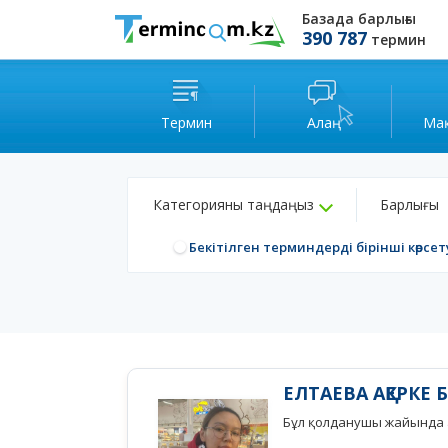
Базада барлығы
390 787
термин
Термин
Алаң
Ма
Категорияны таңдаңыз
Барлығы
Бекітілген терминдерді бірінші көрсет
ЕЛТАЕВА АҚЕРКЕ 
Бұл қолданушы жайында а