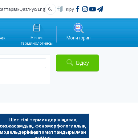
жаттар
Қаз
/
Qaz
/
Рус
/
Eng
Кіру
Қараңғы
Мониторинг
рек.
Мектеп
терминологиясы
Іздеу
Шет тілі терминдерінің қазақ
сөзжасамдық, фономорфологиялық
модельдерінің автоматтандырылған