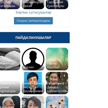
Күлзада
Қамзабекұлы
Сәрсенбай
Бегалықызы
Дихан
Қуантайұлы
Барлық қатысушылар
Отырыс материалдары
ПАЙДАЛАНУШЫЛАР
Shakenova
Гаухар
Meruyert
Дархан
Асылбек
Рахматулла
Амангелдиев
Габдуллина
Ерғали
Норсултан
Динара
Нұржанұлы
Джумабаевич
Салимгереевна
Жармакин