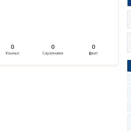
0
0
0
Ұсыныс
Сауалнама
Құжат