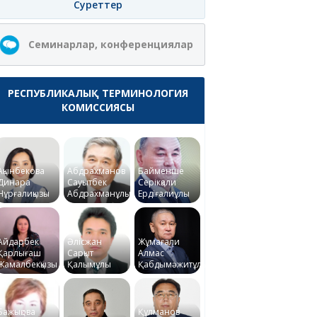
Суреттер
Семинарлар, конференциялар
РЕСПУБЛИКАЛЫҚ ТЕРМИНОЛОГИЯ
КОМИССИЯСЫ
Ақынбекова
Абдрахманов
Байменше
Динара
Сауытбек
Серікқали
Нұрғалиқызы
Абдрахманұлы
Ердіғалиұлы
Айдарбек
Әлісжан
Жұмағали
Қарлығаш
Сарқыт
Алмас
Жамалбекқызы
Қалымұлы
Қабдымәжитұлы
Бажықова
Құлманов