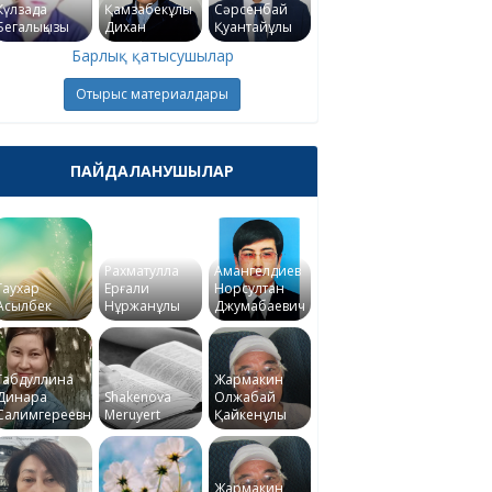
Күлзада
Қамзабекұлы
Сәрсенбай
Бегалықызы
Дихан
Қуантайұлы
Барлық қатысушылар
Отырыс материалдары
ПАЙДАЛАНУШЫЛАР
Рахматулла
Амангелдиев
Гаухар
Ерғали
Норсултан
Асылбек
Нұржанұлы
Джумабаевич
Габдуллина
Жармакин
Динара
Shakenova
Олжабай
Салимгереевна
Meruyert
Қайкенұлы
Жармакин