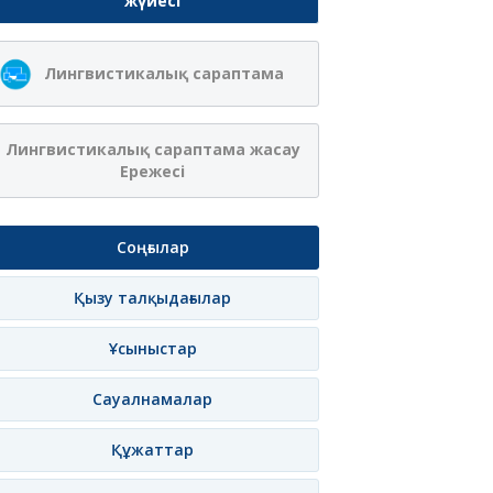
жүйесі
Лингвистикалық сараптама
Лингвистикалық сараптама жасау
Ережесі
Соңғылар
Қызу талқыдағылар
Ұсыныстар
Сауалнамалар
Құжаттар