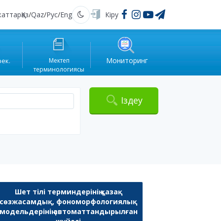
жаттар
Қаз
/
Qaz
/
Рус
/
Eng
Кіру
Қараңғы
Мониторинг
рек.
Мектеп
терминологиясы
Іздеу
Шет тілі терминдерінің қазақ
сөзжасамдық, фономорфологиялық
модельдерінің автоматтандырылған