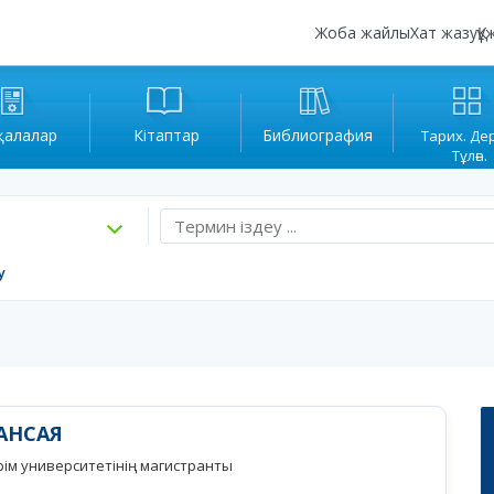
Жоба жайлы
Хат жазу
Құ
қалалар
Кітаптар
Библиография
Тарих. Де
Тұлға.
у
АНСАЯ
ім университетінің магистранты