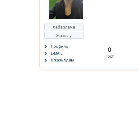
Хабарлама
Жазылу
Профиль
0
E-MAIL
Пост
0 жазылушы