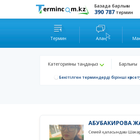
Базада барлығы
390 787
термин
Термин
Алаң
Ма
Категорияны таңдаңыз
Барлығы
Бекітілген терминдерді бірінші көрсет
AБУБАКИРОВА Ж
Семей қаласындағы Шәкәр