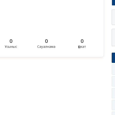
0
0
0
Ұсыныс
Сауалнама
Құжат