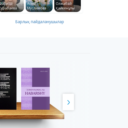
Фарида
Асем
Олжабай
Курабаева
Муслимова
Қайкенұлы
Барлық пайдаланушылар