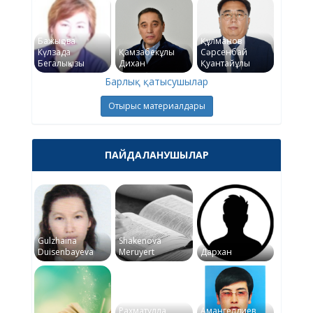
Бажықова
Құлманов
Күлзада
Қамзабекұлы
Сәрсенбай
Бегалықызы
Дихан
Қуантайұлы
Барлық қатысушылар
Отырыс материалдары
ПАЙДАЛАНУШЫЛАР
Gulzhaina
Shakenova
Duisenbayeva
Meruyert
Дархан
Рахматулла
Амангелдиев