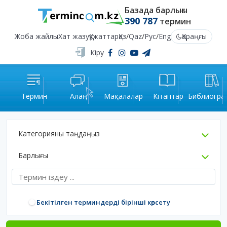
Базада барлығы
390 787
термин
Жоба жайлы
Хат жазу
Құжаттар
Қаз
/
Qaz
/
Рус
/
Eng
Қараңғы
Кіру
Термин
Алаң
Мақалалар
Кітаптар
Библиогра
Категорияны таңдаңыз
Барлығы
Бекітілген терминдерді бірінші көрсету