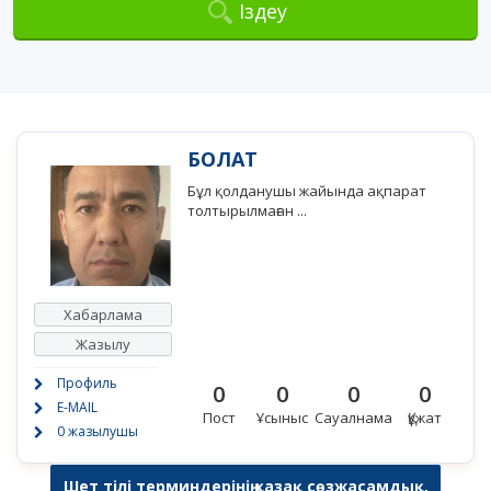
Іздеу
БОЛАТ
Бұл қолданушы жайында ақпарат
толтырылмаған ...
Хабарлама
Жазылу
Профиль
0
0
0
0
E-MAIL
Пост
Ұсыныс
Сауалнама
Құжат
0 жазылушы
Шет тілі терминдерінің қазақ сөзжасамдық,