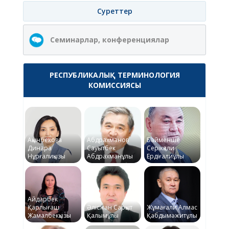
Суреттер
Семинарлар, конференциялар
РЕСПУБЛИКАЛЫҚ ТЕРМИНОЛОГИЯ
КОМИССИЯСЫ
Ақынбекова
Абдрахманов
Байменше
Динара
Сауытбек
Серікқали
Нұрғалиқызы
Абдрахманұлы
Ердіғалиұлы
Айдарбек
Қарлығаш
Әлісжан Сарқыт
Жұмағали Алмас
Жамалбекқызы
Қалымұлы
Қабдымәжитұлы