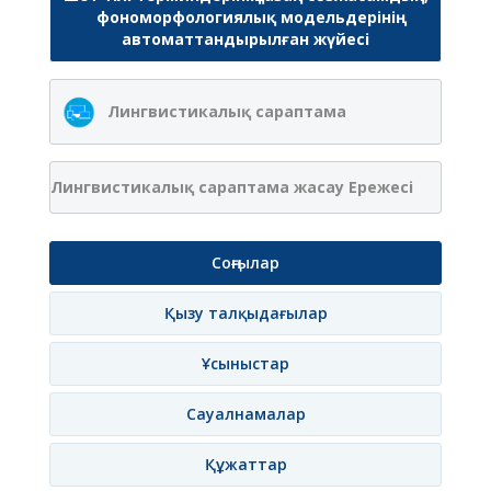
фономорфологиялық модельдерінің
автоматтандырылған жүйесі
Лингвистикалық сараптама
Лингвистикалық сараптама жасау Ережесі
Соңғылар
Қызу талқыдағылар
Ұсыныстар
Сауалнамалар
Құжаттар