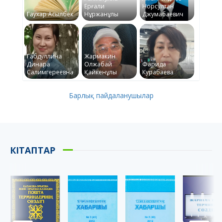
Ерғали
Норсултан
Гаухар Асылбек
Нұржанұлы
Джумабаевич
Габдуллина
Жармакин
Динара
Олжабай
Фарида
Салимгереевна
Қайкенұлы
Курабаева
Барлық пайдаланушылар
КІТАПТАР