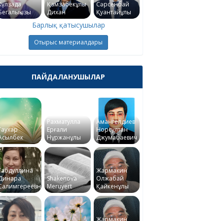
Күлзада
Қамзабекұлы
Сәрсенбай
Бегалықызы
Дихан
Қуантайұлы
Барлық қатысушылар
Отырыс материалдары
ПАЙДАЛАНУШЫЛАР
Рахматулла
Амангелдиев
Гаухар
Ерғали
Норсултан
Асылбек
Нұржанұлы
Джумабаевич
Габдуллина
Жармакин
Динара
Shakenova
Олжабай
Салимгереевна
Meruyert
Қайкенұлы
Жармакин