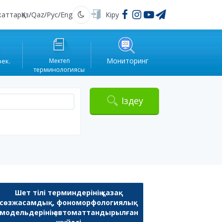
жаттар
Қаз
/
Qaz
/
Рус
/
Eng
Кіру
Қараңғы
Мониторинг
рек.
Мектеп
терминологиясы
Іздеу
Шет тілі терминдерінің қазақ
сөзжасамдық, фономорфологиялық
модельдерінің автоматтандырылған