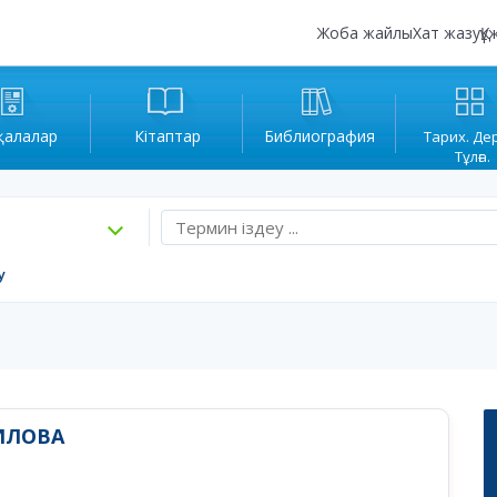
Жоба жайлы
Хат жазу
Құ
қалалар
Кітаптар
Библиография
Тарих. Де
Тұлға.
у
ИЛОВА