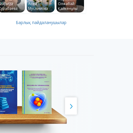
Фарида
Асем
Олжабай
Курабаева
Муслимова
Қайкенұлы
Барлық пайдаланушылар