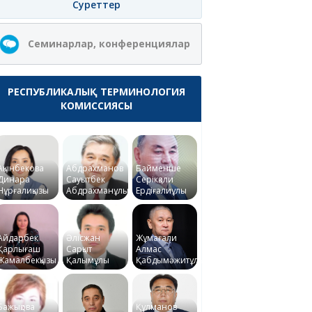
Суреттер
Семинарлар, конференциялар
РЕСПУБЛИКАЛЫҚ ТЕРМИНОЛОГИЯ
КОМИССИЯСЫ
Ақынбекова
Абдрахманов
Байменше
Динара
Сауытбек
Серікқали
Нұрғалиқызы
Абдрахманұлы
Ердіғалиұлы
Айдарбек
Әлісжан
Жұмағали
Қарлығаш
Сарқыт
Алмас
Жамалбекқызы
Қалымұлы
Қабдымәжитұлы
Бажықова
Құлманов