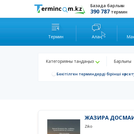
Базада барлығы
390 787
термин
Термин
Алаң
Ма
Категорияны таңдаңыз
Барлығы
Бекітілген терминдерді бірінші көрсет
ЖАЗИРА ДОСМА
Ziko