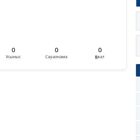
0
0
0
Ұсыныс
Сауалнама
Құжат