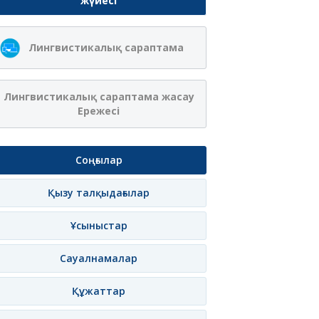
жүйесі
Лингвистикалық сараптама
Лингвистикалық сараптама жасау
Ережесі
Соңғылар
Қызу талқыдағылар
Ұсыныстар
Сауалнамалар
Құжаттар