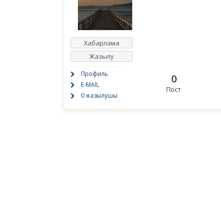
Хабарлама
Жазылу
Профиль
0
E-MAIL
Пост
0 жазылушы