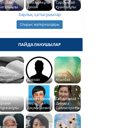
Күлзада
Қамзабекұлы
Сәрсенбай
Бегалықызы
Дихан
Қуантайұлы
Барлық қатысушылар
Отырыс материалдары
ПАЙДАЛАНУШЫЛАР
Shakenova
Гаухар
Meruyert
Дархан
Асылбек
Рахматулла
Амангелдиев
Габдуллина
Ерғали
Норсултан
Динара
Нұржанұлы
Джумабаевич
Салимгереевна
Жармакин