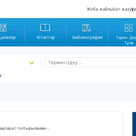
Жоба жайлы
Хат жазу
Құ
қалалар
Кітаптар
Библиография
Тарих. Де
Тұлға.
у
қпарат толтырылмаған ...