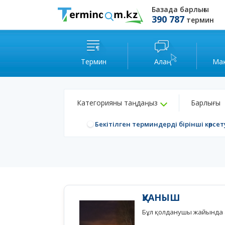
Базада барлығы
390 787
термин
Термин
Алаң
Ма
Категорияны таңдаңыз
Барлығы
Бекітілген терминдерді бірінші көрсет
ҚУАНЫШ
Бұл қолданушы жайында а