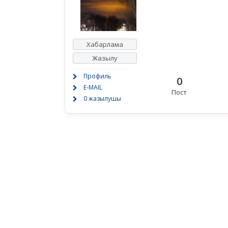
Хабарлама
Жазылу
Профиль
0
E-MAIL
Пост
0 жазылушы