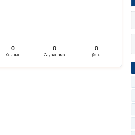
0
0
0
Ұсыныс
Сауалнама
Құжат