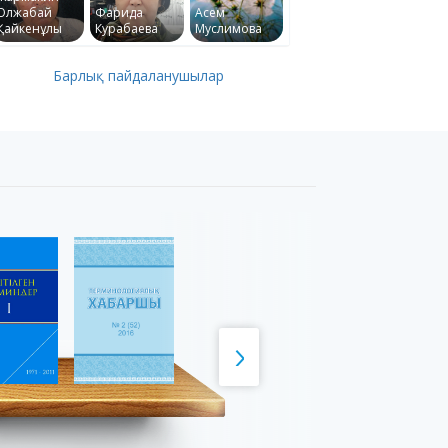
Олжабай
Фарида
Асем
Қайкенұлы
Курабаева
Муслимова
Барлық пайдаланушылар