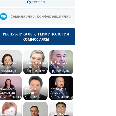
Суреттер
Семинарлар, конференциялар
РЕСПУБЛИКАЛЫҚ ТЕРМИНОЛОГИЯ
КОМИССИЯСЫ
Ақынбекова
Абдрахманов
Байменше
Динара
Сауытбек
Серікқали
Нұрғалиқызы
Абдрахманұлы
Ердіғалиұлы
Айдарбек
Әлісжан
Жұмағали
Қарлығаш
Сарқыт
Алмас
Жамалбекқызы
Қалымұлы
Қабдымәжитұлы
Бажықова
Құлманов