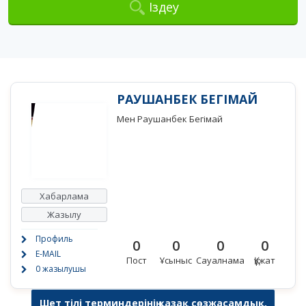
Іздеу
РАУШАНБЕК БЕГІМАЙ
Мен Раушанбек Бегімай
Хабарлама
Жазылу
Профиль
0
0
0
0
E-MAIL
Пост
Ұсыныс
Сауалнама
Құжат
0 жазылушы
Шет тілі терминдерінің қазақ сөзжасамдық,