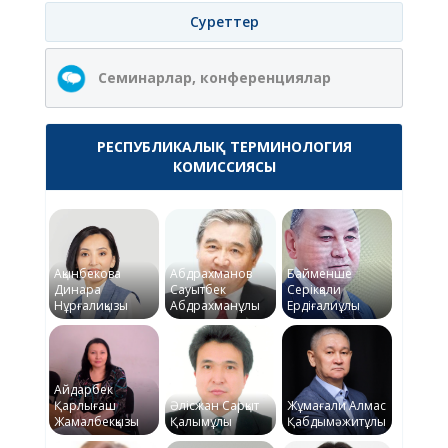
Суреттер
Семинарлар, конференциялар
РЕСПУБЛИКАЛЫҚ ТЕРМИНОЛОГИЯ
КОМИССИЯСЫ
Ақынбекова
Абдрахманов
Байменше
Динара
Сауытбек
Серікқали
Нұрғалиқызы
Абдрахманұлы
Ердіғалиұлы
Айдарбек
Қарлығаш
Әлісжан Сарқыт
Жұмағали Алмас
Жамалбекқызы
Қалымұлы
Қабдымәжитұлы