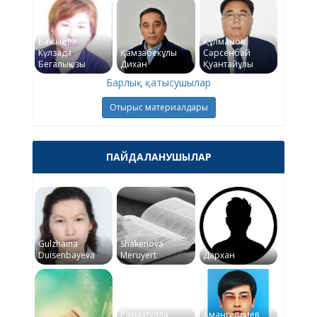
Бажықова
Құлманов
Күлзада
Қамзабекұлы
Сәрсенбай
Бегалықызы
Дихан
Қуантайұлы
Барлық қатысушылар
Отырыс материалдары
ПАЙДАЛАНУШЫЛАР
Gulzhaina
Shakenova
Duisenbayeva
Meruyert
Дархан
Рахматулла
Амангелдиев