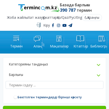
Базада барлығы
390 787
термин
Жоба жайлы
Хат жазу
Құжаттар
Қаз
/
Qaz
/
Рус
/
Eng
Қараңғы
Кіру
Термин
Алаң
Мақалалар
Кітаптар
Библиогра
Категорияны таңдаңыз
Барлығы
Бекітілген терминдерді бірінші көрсету