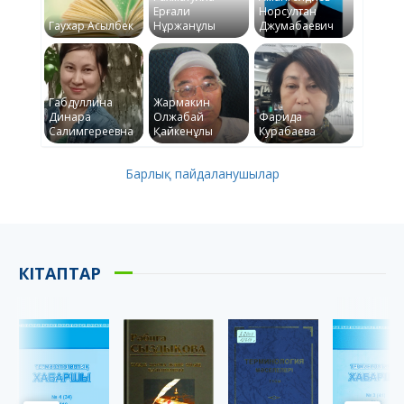
Ерғали
Норсултан
Гаухар Асылбек
Нұржанұлы
Джумабаевич
Габдуллина
Жармакин
Динара
Олжабай
Фарида
Салимгереевна
Қайкенұлы
Курабаева
Барлық пайдаланушылар
КІТАПТАР