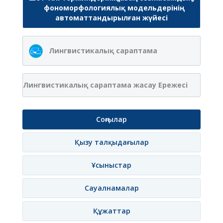
фономорфологиялық модельдерінің
автоматтандырылған жүйесі
Лингвистикалық сараптама
Лингвистикалық сараптама жасау Ережесі
Соңғылар
Қызу талқыдағылар
Ұсыныстар
Сауалнамалар
Құжаттар