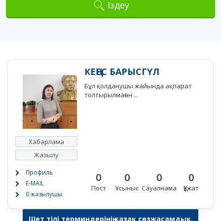
Іздеу
КЕҢЕС БАРЫСГҮЛ
Бұл қолданушы жайында ақпарат
толтырылмаған ...
Хабарлама
Жазылу
Профиль
0
0
0
0
E-MAIL
Пост
Ұсыныс
Сауалнама
Құжат
0 жазылушы
Шет тілі терминдерінің қазақ сөзжасамдық,