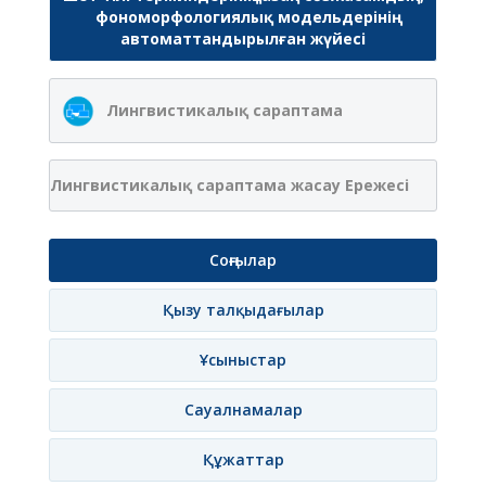
фономорфологиялық модельдерінің
автоматтандырылған жүйесі
Лингвистикалық сараптама
Лингвистикалық сараптама жасау Ережесі
Соңғылар
Қызу талқыдағылар
Ұсыныстар
Сауалнамалар
Құжаттар