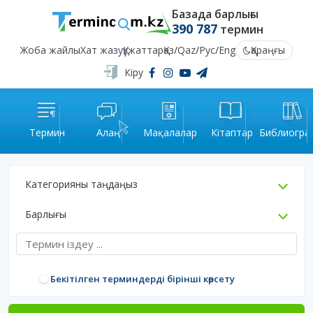
Базада барлығы
390 787
термин
Жоба жайлы
Хат жазу
Құжаттар
Қаз
/
Qaz
/
Рус
/
Eng
Қараңғы
Кіру
Термин
Алаң
Мақалалар
Кітаптар
Библиогра
Категорияны таңдаңыз
Барлығы
Бекітілген терминдерді бірінші көрсету