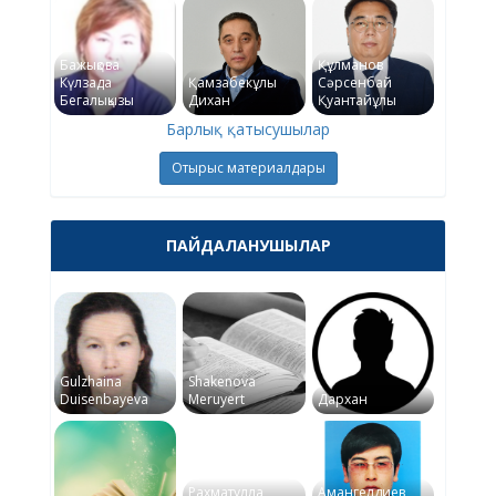
Бажықова
Құлманов
Күлзада
Қамзабекұлы
Сәрсенбай
Бегалықызы
Дихан
Қуантайұлы
Барлық қатысушылар
Отырыс материалдары
ПАЙДАЛАНУШЫЛАР
Gulzhaina
Shakenova
Duisenbayeva
Meruyert
Дархан
Рахматулла
Амангелдиев