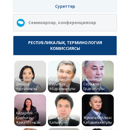
Суреттер
Семинарлар, конференциялар
РЕСПУБЛИКАЛЫҚ ТЕРМИНОЛОГИЯ
КОМИССИЯСЫ
Ақынбекова
Абдрахманов
Байменше
Динара
Сауытбек
Серікқали
Нұрғалиқызы
Абдрахманұлы
Ердіғалиұлы
Айдарбек
Қарлығаш
Әлісжан Сарқыт
Жұмағали Алмас
Жамалбекқызы
Қалымұлы
Қабдымәжитұлы