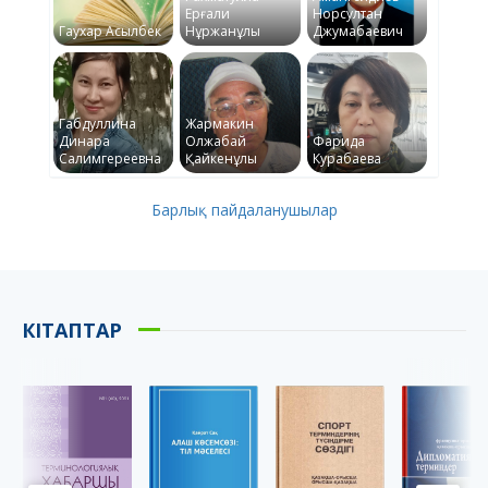
Ерғали
Норсултан
Гаухар Асылбек
Нұржанұлы
Джумабаевич
Габдуллина
Жармакин
Динара
Олжабай
Фарида
Салимгереевна
Қайкенұлы
Курабаева
Барлық пайдаланушылар
КІТАПТАР