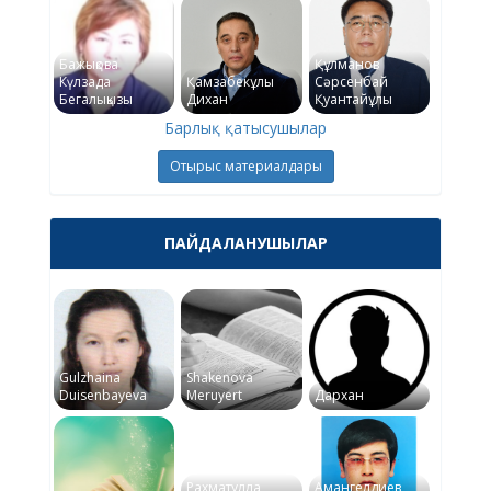
Бажықова
Құлманов
Күлзада
Қамзабекұлы
Сәрсенбай
Бегалықызы
Дихан
Қуантайұлы
Барлық қатысушылар
Отырыс материалдары
ПАЙДАЛАНУШЫЛАР
Gulzhaina
Shakenova
Duisenbayeva
Meruyert
Дархан
Рахматулла
Амангелдиев