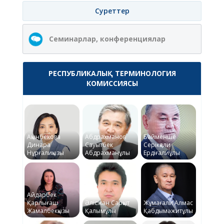
Суреттер
Семинарлар, конференциялар
РЕСПУБЛИКАЛЫҚ ТЕРМИНОЛОГИЯ
КОМИССИЯСЫ
Ақынбекова
Абдрахманов
Байменше
Динара
Сауытбек
Серікқали
Нұрғалиқызы
Абдрахманұлы
Ердіғалиұлы
Айдарбек
Қарлығаш
Әлісжан Сарқыт
Жұмағали Алмас
Жамалбекқызы
Қалымұлы
Қабдымәжитұлы