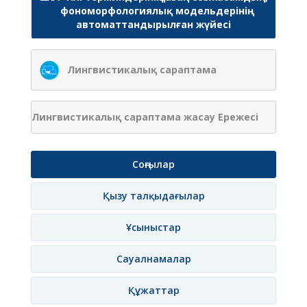
фономорфологиялық модельдерінің
автоматтандырылған жүйесі
Лингвистикалық сараптама
Лингвистикалық сараптама жасау Ережесі
Соңғылар
Қызу талқыдағылар
Ұсыныстар
Сауалнамалар
Құжаттар