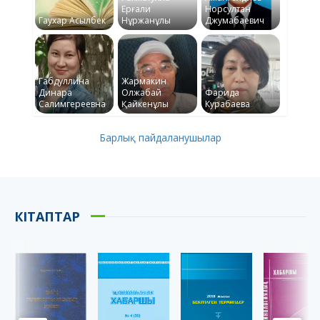
Ерғали
Норсултан
Гаухар Асылбек
Нұржанұлы
Джумабаевич
Габдуллина
Жармакин
Динара
Олжабай
Фарида
Салимгереевна
Қайкенұлы
Курабаева
Барлық пайдаланушылар
КІТАПТАР