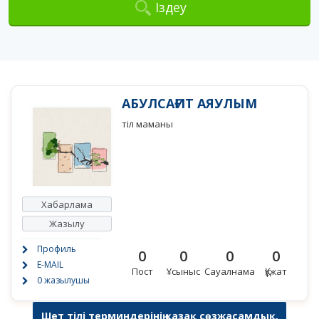
Іздеу
АБУЛСАҒИТ АЯУЛЫМ
тіл маманы
Хабарлама
Жазылу
Профиль
0
0
0
0
E-MAIL
Пост
Ұсыныс
Сауалнама
Құжат
0 жазылушы
Шет тілі терминдерінің қазақ сөзжасамдық,