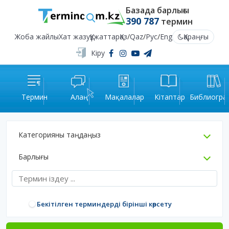
Базада барлығы
390 787
термин
Жоба жайлы
Хат жазу
Құжаттар
Қаз
/
Qaz
/
Рус
/
Eng
Қараңғы
Кіру
Термин
Алаң
Мақалалар
Кітаптар
Библиогра
Категорияны таңдаңыз
Барлығы
Бекітілген терминдерді бірінші көрсету