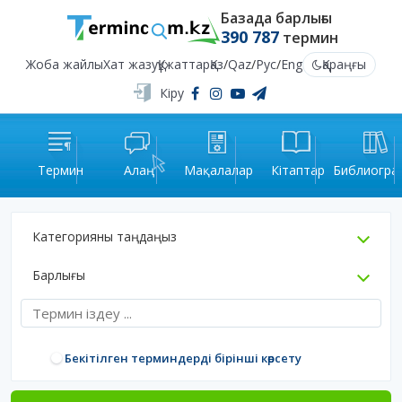
Базада барлығы
390 787
термин
Жоба жайлы
Хат жазу
Құжаттар
Қаз
/
Qaz
/
Рус
/
Eng
Қараңғы
Кіру
Термин
Алаң
Мақалалар
Кітаптар
Библиогра
Категорияны таңдаңыз
Барлығы
Бекітілген терминдерді бірінші көрсету