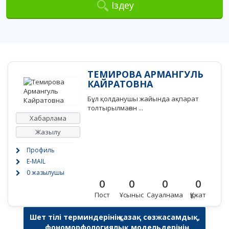
Іздеу
ТЕМИРОВА АРМАНГУЛЬ
КАЙРАТОВНА
Бұл қолданушы жайында ақпарат
толтырылмаған ...
Хабарлама
Жазылу
Профиль
E-MAIL
0 жазылушы
0
0
0
0
Пост
Ұсыныс
Сауалнама
Құжат
Шет тілі терминдерінің қазақ сөзжасамдық,
фономорфологиялық модельдерінің