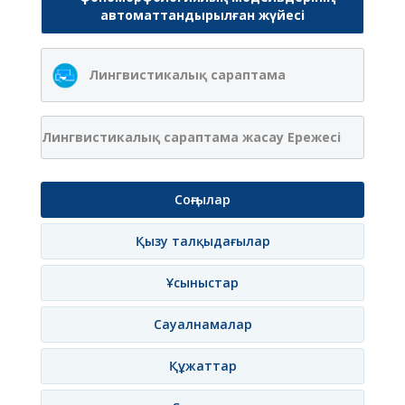
автоматтандырылған жүйесі
Лингвистикалық сараптама
Лингвистикалық сараптама жасау Ережесі
Соңғылар
Қызу талқыдағылар
Ұсыныстар
Сауалнамалар
Құжаттар