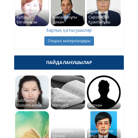
Бажықова
Құлманов
Күлзада
Қамзабекұлы
Сәрсенбай
Бегалықызы
Дихан
Қуантайұлы
Барлық қатысушылар
Отырыс материалдары
ПАЙДАЛАНУШЫЛАР
Gulzhaina
Shakenova
Duisenbayeva
Meruyert
Дархан
Рахматулла
Амангелдиев
Ерғали
Норсултан