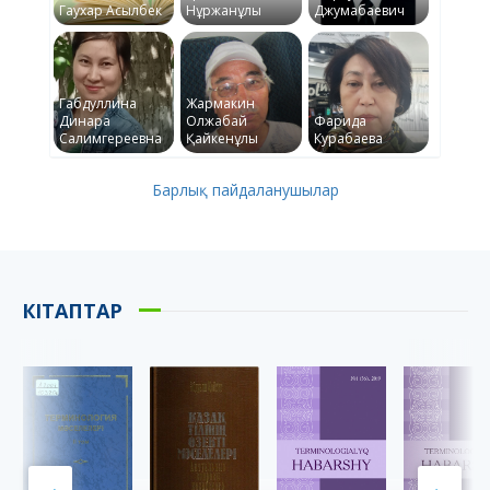
Гаухар Асылбек
Нұржанұлы
Джумабаевич
Габдуллина
Жармакин
Динара
Олжабай
Фарида
Салимгереевна
Қайкенұлы
Курабаева
Барлық пайдаланушылар
КІТАПТАР