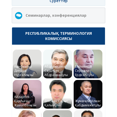
Суреттер
Семинарлар, конференциялар
РЕСПУБЛИКАЛЫҚ ТЕРМИНОЛОГИЯ
КОМИССИЯСЫ
Ақынбекова
Абдрахманов
Байменше
Динара
Сауытбек
Серікқали
Нұрғалиқызы
Абдрахманұлы
Ердіғалиұлы
Айдарбек
Қарлығаш
Әлісжан Сарқыт
Жұмағали Алмас
Жамалбекқызы
Қалымұлы
Қабдымәжитұлы