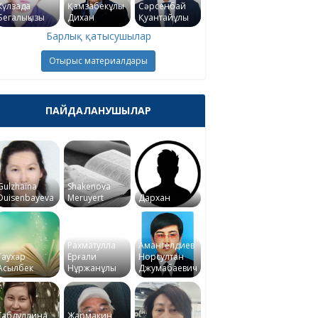
Күлзада
Қамзабекұлы
Сәрсенбай
Бегалықызы
Дихан
Қуантайұлы
Барлық қатысушылар
Отырыс материалдары
ПАЙДАЛАНУШЫЛАР
Gulzhaina
Shakenova
Duisenbayeva
Meruyert
Дархан
Рахматулла
Амангелдиев
Гаухар
Ерғали
Норсултан
Асылбек
Нұржанұлы
Джумабаевич
Габдуллина
Жармакин