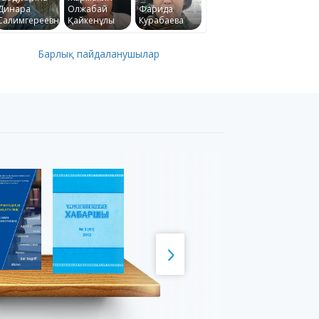
Динара
Олжабай
Фарида
Салимгереевна
Қайкенұлы
Курабаева
Барлық пайдаланушылар