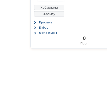
Хабарлама
Жазылу
Профиль
E-MAIL
0 жазылушы
0
Пост