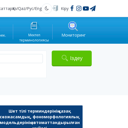
жаттар
Қаз
/
Qaz
/
Рус
/
Eng
Кіру
Қараңғы
Мониторинг
рек.
Мектеп
терминологиясы
Іздеу
Шет тілі терминдерінің қазақ
сөзжасамдық, фономорфологиялық
модельдерінің автоматтандырылған