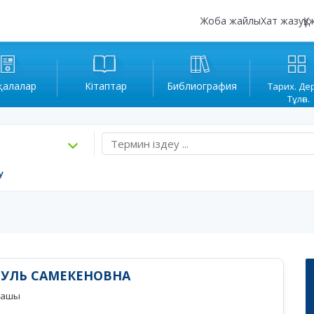
Жоба жайлы
Хат жазу
Құ
қалалар
Кітаптар
Библиография
Тарих. Де
Тұлға.
у
ГУЛЬ САМЕКЕНОВНА
рмашы