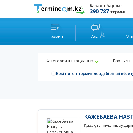
Базада барлығы
390 787
термин
Термин
Алаң
Ма
Категорияны таңдаңыз
Барлығы
Бекітілген терминдерді бірінші көрсет
КАЖЕБАЕВА НАЗ
Қазақ тілі мұғалімі, ауда