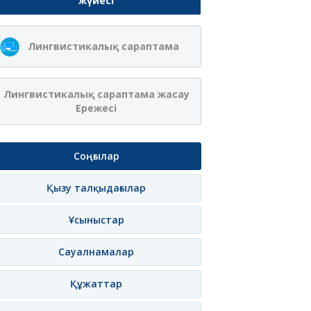
жүйесі
Лингвистикалық сараптама
Лингвистикалық сараптама жасау
Ережесі
Соңғылар
Қызу талқыдағылар
Ұсыныстар
Сауалнамалар
Құжаттар