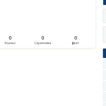
0
0
0
Ұсыныс
Сауалнама
Құжат