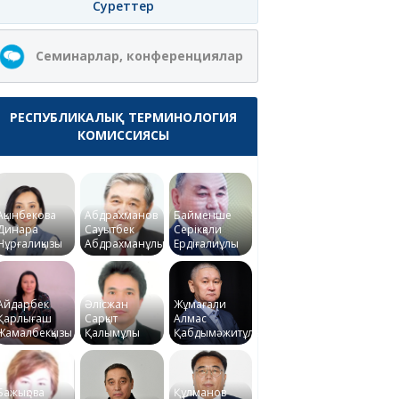
Суреттер
Семинарлар, конференциялар
РЕСПУБЛИКАЛЫҚ ТЕРМИНОЛОГИЯ
КОМИССИЯСЫ
Ақынбекова
Абдрахманов
Байменше
Динара
Сауытбек
Серікқали
Нұрғалиқызы
Абдрахманұлы
Ердіғалиұлы
Айдарбек
Әлісжан
Жұмағали
Қарлығаш
Сарқыт
Алмас
Жамалбекқызы
Қалымұлы
Қабдымәжитұлы
Бажықова
Құлманов