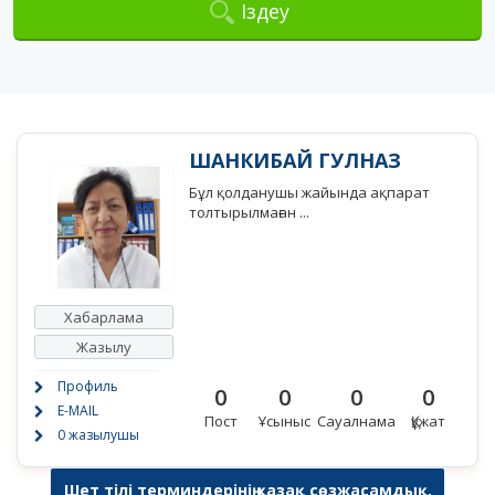
Іздеу
ШАНКИБАЙ ГУЛНАЗ
Бұл қолданушы жайында ақпарат
толтырылмаған ...
Хабарлама
Жазылу
Профиль
0
0
0
0
E-MAIL
Пост
Ұсыныс
Сауалнама
Құжат
0 жазылушы
Шет тілі терминдерінің қазақ сөзжасамдық,