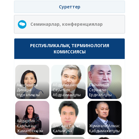
Суреттер
Семинарлар, конференциялар
РЕСПУБЛИКАЛЫҚ ТЕРМИНОЛОГИЯ
КОМИССИЯСЫ
Ақынбекова
Абдрахманов
Байменше
Динара
Сауытбек
Серікқали
Нұрғалиқызы
Абдрахманұлы
Ердіғалиұлы
Айдарбек
Қарлығаш
Әлісжан Сарқыт
Жұмағали Алмас
Жамалбекқызы
Қалымұлы
Қабдымәжитұлы