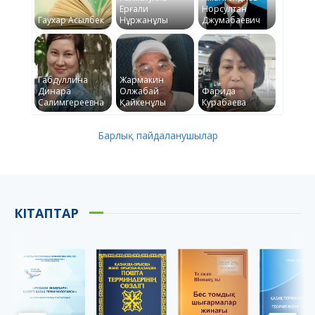
Ерғали
Норсултан
Гаухар Асылбек
Нұржанұлы
Джумабаевич
Габдуллина
Жармакин
Динара
Олжабай
Фарида
Салимгереевна
Қайкенұлы
Курабаева
Барлық пайдаланушылар
КІТАПТАР