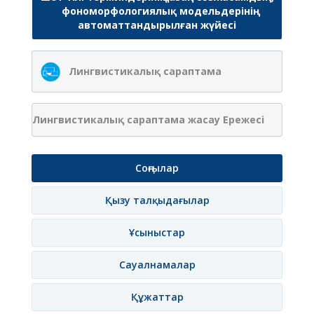
фономорфологиялық модельдерінің
автоматтандырылған жүйесі
Лингвистикалық сараптама
Лингвистикалық сараптама жасау Ережесі
Соңғылар
Қызу талқыдағылар
Ұсыныстар
Сауалнамалар
Құжаттар