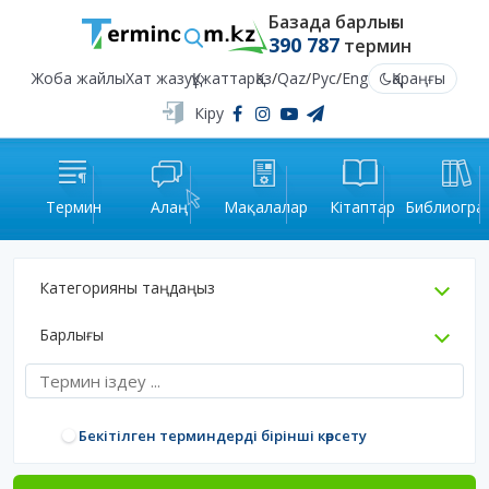
Базада барлығы
390 787
термин
Жоба жайлы
Хат жазу
Құжаттар
Қаз
/
Qaz
/
Рус
/
Eng
Қараңғы
Кіру
Термин
Алаң
Мақалалар
Кітаптар
Библиогра
Категорияны таңдаңыз
Барлығы
Бекітілген терминдерді бірінші көрсету