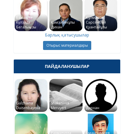
Бажықова
Құлманов
Күлзада
Қамзабекұлы
Сәрсенбай
Бегалықызы
Дихан
Қуантайұлы
Барлық қатысушылар
Отырыс материалдары
ПАЙДАЛАНУШЫЛАР
Gulzhaina
Shakenova
Duisenbayeva
Meruyert
Дархан
Рахматулла
Амангелдиев