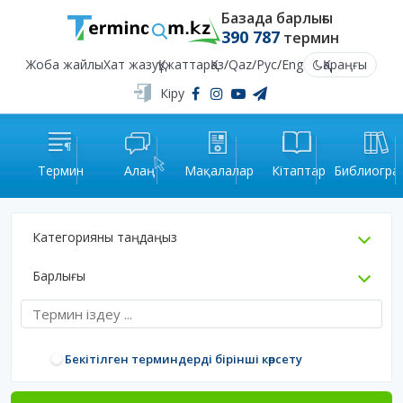
Базада барлығы
390 787
термин
Жоба жайлы
Хат жазу
Құжаттар
Қаз
/
Qaz
/
Рус
/
Eng
Қараңғы
Кіру
Термин
Алаң
Мақалалар
Кітаптар
Библиогра
Категорияны таңдаңыз
Барлығы
Бекітілген терминдерді бірінші көрсету