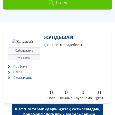
Іздеу
ЖУЛДЫЗАЙ
қазақ тілі мен әдебиеті
Хабарлама
Жазылу
Профиль
E-MAIL
0 жазылушы
0
0
0
0
Пост
Ұсыныс
Сауалнама
Құжат
Шет тілі терминдерінің қазақ сөзжасамдық,
фономорфологиялық модельдерінің