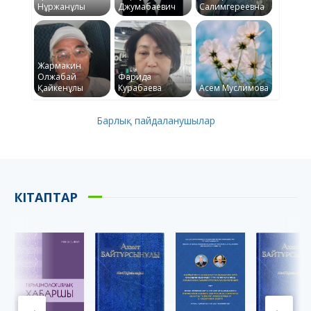
Нұржанұлы
Джумабаевич
Салимгереевна
Жармакин
Олжабай
Фарида
Қайкенұлы
Курабаева
Асем Муслимова
Барлық пайдаланушылар
КІТАПТАР