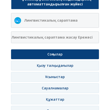
автоматтандырылған жүйесі
Лингвистикалық сараптама
Лингвистикалық сараптама жасау Ережесі
Соңғылар
Қызу талқыдағылар
Ұсыныстар
Сауалнамалар
Құжаттар