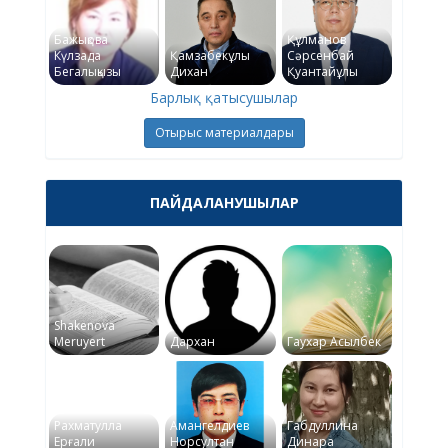
Бажықова
Құлманов
Күлзада
Қамзабекұлы
Сәрсенбай
Бегалықызы
Дихан
Қуантайұлы
Барлық қатысушылар
Отырыс материалдары
ПАЙДАЛАНУШЫЛАР
Shakenova
Meruyert
Дархан
Гаухар Асылбек
Рахматулла
Амангелдиев
Габдуллина
Ерғали
Норсултан
Динара