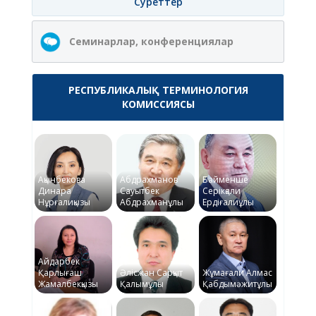
Суреттер
Семинарлар, конференциялар
РЕСПУБЛИКАЛЫҚ ТЕРМИНОЛОГИЯ
КОМИССИЯСЫ
Ақынбекова
Абдрахманов
Байменше
Динара
Сауытбек
Серікқали
Нұрғалиқызы
Абдрахманұлы
Ердіғалиұлы
Айдарбек
Қарлығаш
Әлісжан Сарқыт
Жұмағали Алмас
Жамалбекқызы
Қалымұлы
Қабдымәжитұлы