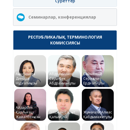
Суреттер
Семинарлар, конференциялар
РЕСПУБЛИКАЛЫҚ ТЕРМИНОЛОГИЯ
КОМИССИЯСЫ
Ақынбекова
Абдрахманов
Байменше
Динара
Сауытбек
Серікқали
Нұрғалиқызы
Абдрахманұлы
Ердіғалиұлы
Айдарбек
Қарлығаш
Әлісжан Сарқыт
Жұмағали Алмас
Жамалбекқызы
Қалымұлы
Қабдымәжитұлы