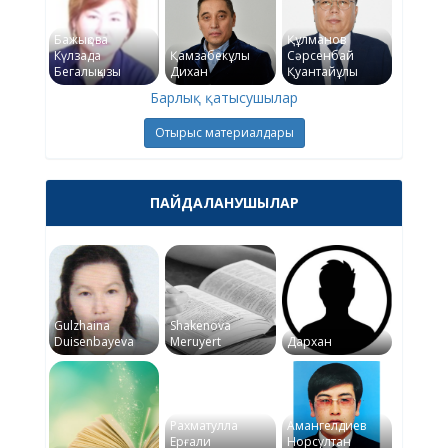
Бажықова
Құлманов
Күлзада
Қамзабекұлы
Сәрсенбай
Бегалықызы
Дихан
Қуантайұлы
Барлық қатысушылар
Отырыс материалдары
ПАЙДАЛАНУШЫЛАР
Gulzhaina
Shakenova
Duisenbayeva
Meruyert
Дархан
Рахматулла
Амангелдиев
Ерғали
Норсултан