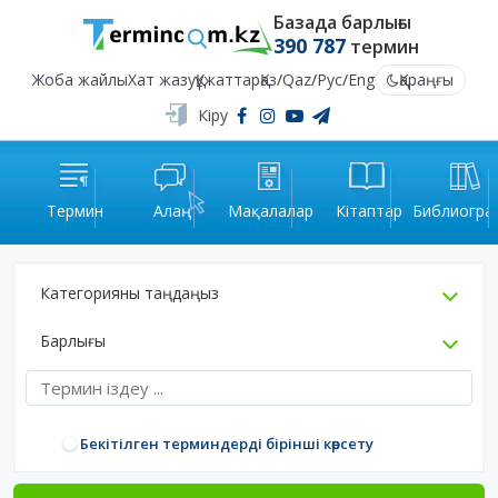
Базада барлығы
390 787
термин
Жоба жайлы
Хат жазу
Құжаттар
Қаз
/
Qaz
/
Рус
/
Eng
Қараңғы
Кіру
Термин
Алаң
Мақалалар
Кітаптар
Библиогра
Категорияны таңдаңыз
Барлығы
Бекітілген терминдерді бірінші көрсету