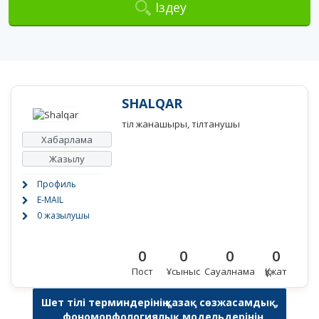
Іздеу
SHALQAR
тіл жанашыры, тілтанушы
Хабарлама
Жазылу
Профиль
E-MAIL
0 жазылушы
0
0
0
0
Пост
Ұсыныс
Сауалнама
Құжат
Шет тілі терминдерінің қазақ сөзжасамдық,
фономорфологиялық модельдерінің