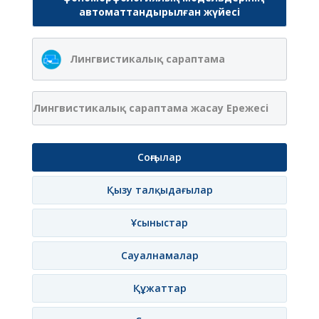
автоматтандырылған жүйесі
Лингвистикалық сараптама
Лингвистикалық сараптама жасау Ережесі
Соңғылар
Қызу талқыдағылар
Ұсыныстар
Сауалнамалар
Құжаттар