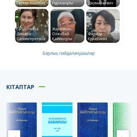
Гаухар Асылбек
Нұржанұлы
Джумабаевич
Габдуллина
Жармакин
Динара
Олжабай
Фарида
Салимгереевна
Қайкенұлы
Курабаева
Барлық пайдаланушылар
КІТАПТАР