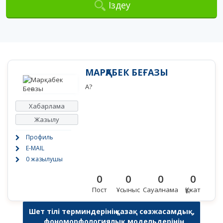
Іздеу
МАРҚАБЕК БЕҒАЗЫ
A?
Хабарлама
Жазылу
Профиль
E-MAIL
0 жазылушы
0
0
0
0
Пост
Ұсыныс
Сауалнама
Құжат
Шет тілі терминдерінің қазақ сөзжасамдық,
фономорфологиялық модельдерінің