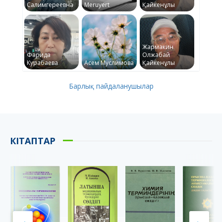
Салимгереевна
Meruyert
Қайкенұлы
Жармакин
Фарида
Олжабай
Курабаева
Асем Муслимова
Қайкенұлы
Барлық пайдаланушылар
КІТАПТАР