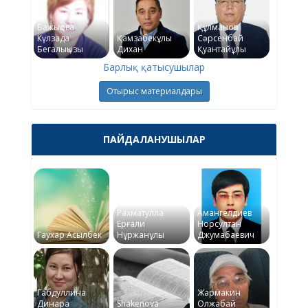
Бажықова
Құлманов
Күлзада
Қамзабекұлы
Сәрсенбай
Бегалықызы
Дихан
Қуантайұлы
Барлық қатысушылар
Отырыс материалдары
ПАЙДАЛАНУШЫЛАР
Рахматулла
Амангелдиев
Ерғали
Норсултан
Гаухар Асылбек
Нұржанұлы
Джумабаевич
Габдуллина
Жармакин
Динара
Shakenova
Олжабай