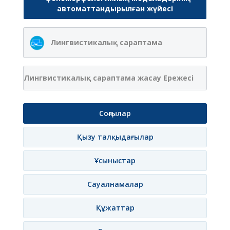
автоматтандырылған жүйесі
Лингвистикалық сараптама
Лингвистикалық сараптама жасау Ережесі
Соңғылар
Қызу талқыдағылар
Ұсыныстар
Сауалнамалар
Құжаттар