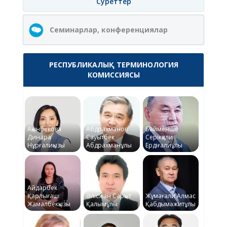
Суреттер
Семинарлар, конференциялар
РЕСПУБЛИКАЛЫҚ ТЕРМИНОЛОГИЯ
КОМИССИЯСЫ
Ақынбекова
Абдрахманов
Байменше
Динара
Сауытбек
Серікқали
Нұрғалиқызы
Абдрахманұлы
Ердіғалиұлы
Айдарбек
Қарлығаш
Әлісжан Сарқыт
Жұмағали Алмас
Жамалбекқызы
Қалымұлы
Қабдымәжитұлы