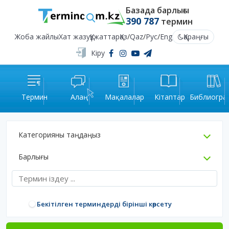
Базада барлығы
390 787
термин
Жоба жайлы
Хат жазу
Құжаттар
Қаз
/
Qaz
/
Рус
/
Eng
Қараңғы
Кіру
Термин
Алаң
Мақалалар
Кітаптар
Библиогра
Категорияны таңдаңыз
Барлығы
Бекітілген терминдерді бірінші көрсету