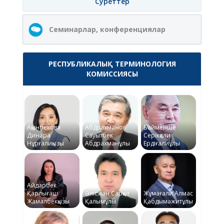
Суреттер
Семинарлар, конференциялар
РЕСПУБЛИКАЛЫҚ ТЕРМИНОЛОГИЯ
КОМИССИЯСЫ
Ақынбекова
Абдрахманов
Байменше
Динара
Сауытбек
Серікқали
Нұрғалиқызы
Абдрахманұлы
Ердіғалиұлы
Айдарбек
Қарлығаш
Әлісжан Сарқыт
Жұмағали Алмас
Жамалбекқызы
Қалымұлы
Қабдымәжитұлы