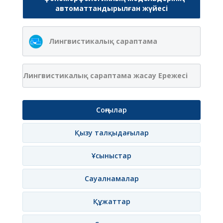
автоматтандырылған жүйесі
Лингвистикалық сараптама
Лингвистикалық сараптама жасау Ережесі
Соңғылар
Қызу талқыдағылар
Ұсыныстар
Сауалнамалар
Құжаттар