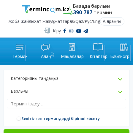
Базада барлығы
390 787
термин
Жоба жайлы
Хат жазу
Құжаттар
Қаз
/
Qaz
/
Рус
/
Eng
Қараңғы
Кіру
Термин
Алаң
Мақалалар
Кітаптар
Библиогра
Категорияны таңдаңыз
Барлығы
Бекітілген терминдерді бірінші көрсету