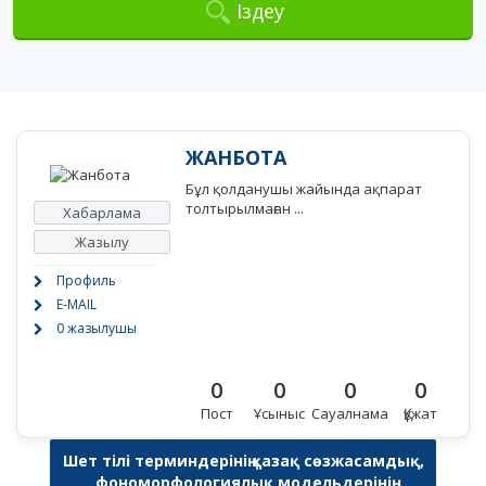
Іздеу
ЖАНБОТА
Бұл қолданушы жайында ақпарат
толтырылмаған ...
Хабарлама
Жазылу
Профиль
E-MAIL
0 жазылушы
0
0
0
0
Пост
Ұсыныс
Сауалнама
Құжат
Шет тілі терминдерінің қазақ сөзжасамдық,
фономорфологиялық модельдерінің