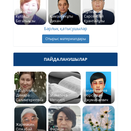
Бажықова
Құлманов
Күлзада
Қамзабекұлы
Сәрсенбай
Бегалықызы
Дихан
Қуантайұлы
Барлық қатысушылар
Отырыс материалдары
ПАЙДАЛАНУШЫЛАР
Габдуллина
Амангелдиев
Динара
Shakenova
Норсултан
Салимгереевна
Meruyert
Джумабаевич
Жармакин
Олжабай
Фарида