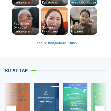
Қайкенұлы
Курабаева
Асем Муслимова
Жармакин
Татенова
Олжабай
Жанерке
Исенбай
Қайкенұлы
Гинятовна
Мәдина
Барлық пайдаланушылар
КІТАПТАР