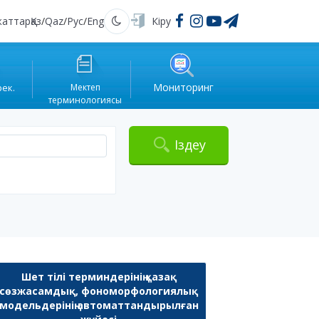
жаттар
Қаз
/
Qaz
/
Рус
/
Eng
Кіру
Қараңғы
Мониторинг
рек.
Мектеп
терминологиясы
Іздеу
Шет тілі терминдерінің қазақ
сөзжасамдық, фономорфологиялық
модельдерінің автоматтандырылған