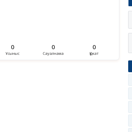
0
0
0
Ұсыныс
Сауалнама
Құжат