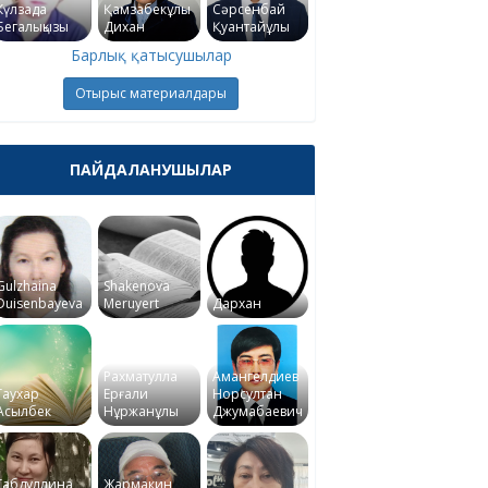
Күлзада
Қамзабекұлы
Сәрсенбай
Бегалықызы
Дихан
Қуантайұлы
Барлық қатысушылар
Отырыс материалдары
ПАЙДАЛАНУШЫЛАР
Gulzhaina
Shakenova
Duisenbayeva
Meruyert
Дархан
Рахматулла
Амангелдиев
Гаухар
Ерғали
Норсултан
Асылбек
Нұржанұлы
Джумабаевич
Габдуллина
Жармакин