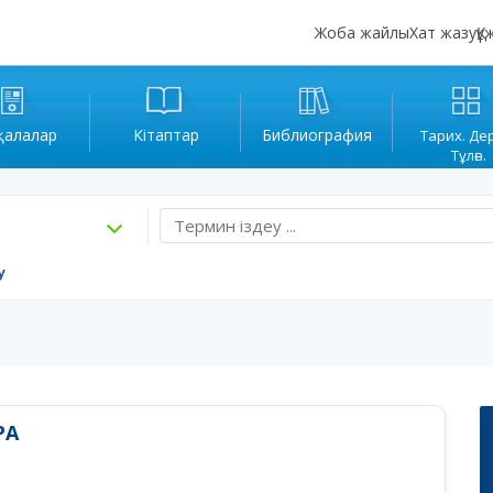
Жоба жайлы
Хат жазу
Құ
қалалар
Кітаптар
Библиография
Тарих. Де
Тұлға.
у
РА