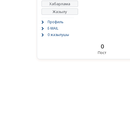
Хабарлама
Жазылу
Профиль
E-MAIL
0 жазылушы
0
Пост