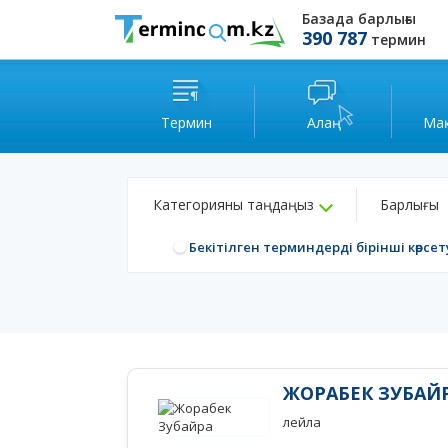
Базада барлығы
390 787
термин
Термин
Алаң
Ма
Категорияны таңдаңыз
Барлығы
Бекітілген терминдерді бірінші көрсет
ЖОРАБЕК ЗУБАЙ
лейла