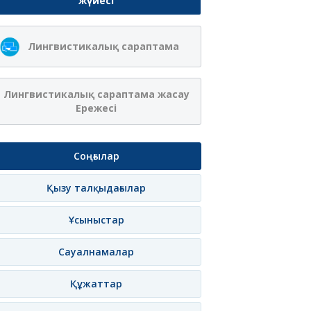
жүйесі
Лингвистикалық сараптама
Лингвистикалық сараптама жасау
Ережесі
Соңғылар
Қызу талқыдағылар
Ұсыныстар
Сауалнамалар
Құжаттар