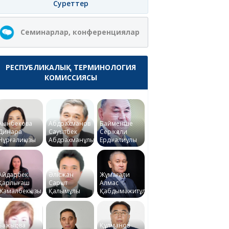
Суреттер
Семинарлар, конференциялар
РЕСПУБЛИКАЛЫҚ ТЕРМИНОЛОГИЯ
КОМИССИЯСЫ
Ақынбекова
Абдрахманов
Байменше
Динара
Сауытбек
Серікқали
Нұрғалиқызы
Абдрахманұлы
Ердіғалиұлы
Айдарбек
Әлісжан
Жұмағали
Қарлығаш
Сарқыт
Алмас
Жамалбекқызы
Қалымұлы
Қабдымәжитұлы
Бажықова
Құлманов