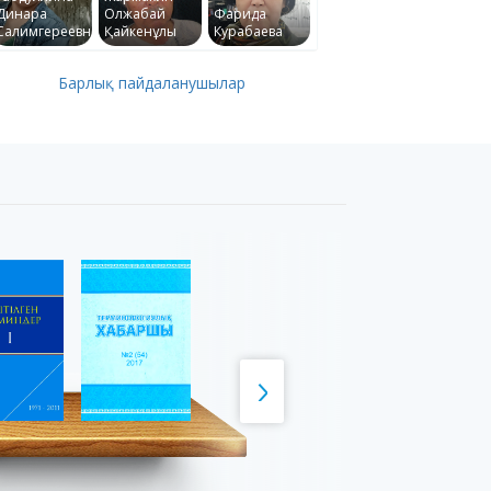
Динара
Олжабай
Фарида
Салимгереевна
Қайкенұлы
Курабаева
Барлық пайдаланушылар