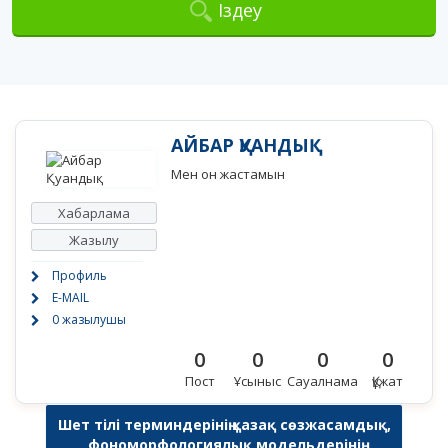
Іздеу
АЙБАР ҚУАНДЫҚ
Мен он жастамын
Хабарлама
Жазылу
Профиль
E-MAIL
0 жазылушы
0
0
0
0
Пост
Ұсыныс
Сауалнама
Құжат
Шет тілі терминдерінің қазақ сөзжасамдық,
фономорфологиялық модельдерінің