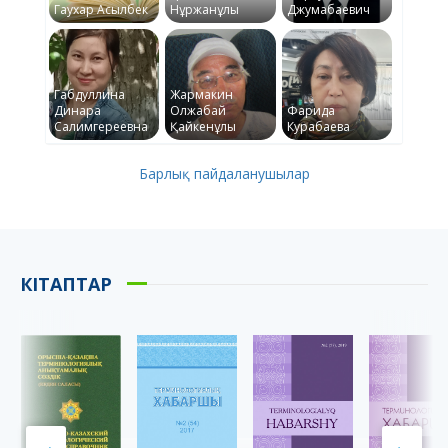
Гаухар Асылбек
Нұржанұлы
Джумабаевич
Габдуллина
Жармакин
Динара
Олжабай
Фарида
Салимгереевна
Қайкенұлы
Курабаева
Барлық пайдаланушылар
КІТАПТАР