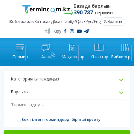
Базада барлығы
390 787
термин
Жоба жайлы
Хат жазу
Құжаттар
Қаз
/
Qaz
/
Рус
/
Eng
Қараңғы
Кіру
Термин
Алаң
Мақалалар
Кітаптар
Библиогра
Категорияны таңдаңыз
Барлығы
Бекітілген терминдерді бірінші көрсету