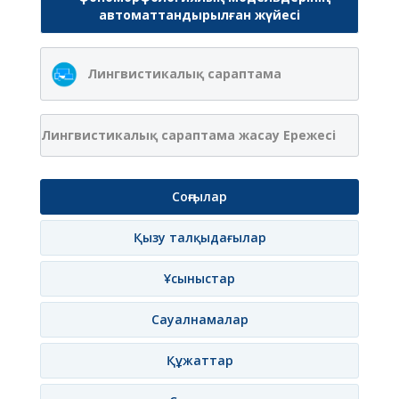
автоматтандырылған жүйесі
Лингвистикалық сараптама
Лингвистикалық сараптама жасау Ережесі
Соңғылар
Қызу талқыдағылар
Ұсыныстар
Сауалнамалар
Құжаттар