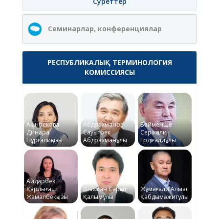
Суреттер
Семинарлар, конференциялар
РЕСПУБЛИКАЛЫҚ ТЕРМИНОЛОГИЯ
КОМИССИЯСЫ
Ақынбекова
Абдрахманов
Байменше
Динара
Сауытбек
Серікқали
Нұрғалиқызы
Абдрахманұлы
Ердіғалиұлы
Айдарбек
Қарлығаш
Әлісжан Сарқыт
Жұмағали Алмас
Жамалбекқызы
Қалымұлы
Қабдымәжитұлы