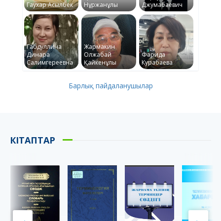
Гаухар Асылбек
Нұржанұлы
Джумабаевич
Габдуллина
Жармакин
Динара
Олжабай
Фарида
Салимгереевна
Қайкенұлы
Курабаева
Барлық пайдаланушылар
КІТАПТАР