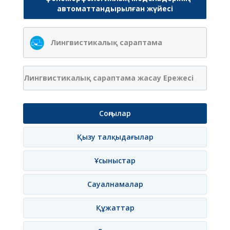
автоматтандырылған жүйесі
Лингвистикалық сараптама
Лингвистикалық сараптама жасау Ережесі
Соңғылар
Қызу талқыдағылар
Ұсыныстар
Сауалнамалар
Құжаттар