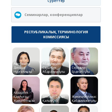
Суреттер
Семинарлар, конференциялар
РЕСПУБЛИКАЛЫҚ ТЕРМИНОЛОГИЯ
КОМИССИЯСЫ
Ақынбекова
Абдрахманов
Байменше
Динара
Сауытбек
Серікқали
Нұрғалиқызы
Абдрахманұлы
Ердіғалиұлы
Айдарбек
Қарлығаш
Әлісжан Сарқыт
Жұмағали Алмас
Жамалбекқызы
Қалымұлы
Қабдымәжитұлы