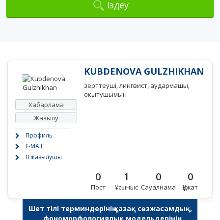
Іздеу
KUBDENOVA GULZHIKHAN
зерттеуші, лингвист, аудармашы,
оқытушымын
Хабарлама
Жазылу
Профиль
E-MAIL
0 жазылушы
0
1
0
0
Пост
Ұсыныс
Сауалнама
Құжат
Шет тілі терминдерінің қазақ сөзжасамдық,
фономорфологиялық модельдерінің