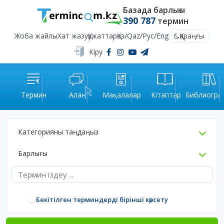
Базада барлығы
390 787
термин
Жоба жайлы
Хат жазу
Құжаттар
Қаз
/
Qaz
/
Рус
/
Eng
Қараңғы
Кіру
Термин
Алаң
Мақалалар
Кітаптар
Библиогра
Категорияны таңдаңыз
Барлығы
Бекітілген терминдерді бірінші көрсету