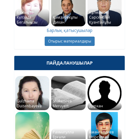
Бажықова
Құлманов
Күлзада
Қамзабекұлы
Сәрсенбай
Бегалықызы
Дихан
Қуантайұлы
Барлық қатысушылар
Отырыс материалдары
ПАЙДАЛАНУШЫЛАР
Gulzhaina
Shakenova
Duisenbayeva
Meruyert
Дархан
Рахматулла
Амангелдиев
Ерғали
Норсултан