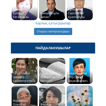
Бажықова
Құлманов
Күлзада
Қамзабекұлы
Сәрсенбай
Бегалықызы
Дихан
Қуантайұлы
Барлық қатысушылар
Отырыс материалдары
ПАЙДАЛАНУШЫЛАР
Габдуллина
Амангелдиев
Динара
Shakenova
Норсултан
Салимгереевна
Meruyert
Джумабаевич
Жармакин
Олжабай
Фарида