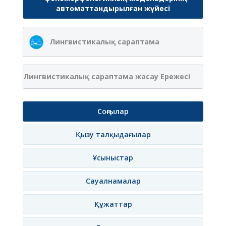
автоматтандырылған жүйесі
Лингвистикалық сараптама
Лингвистикалық сараптама жасау Ережесі
Соңғылар
Қызу талқыдағылар
Ұсыныстар
Сауалнамалар
Құжаттар