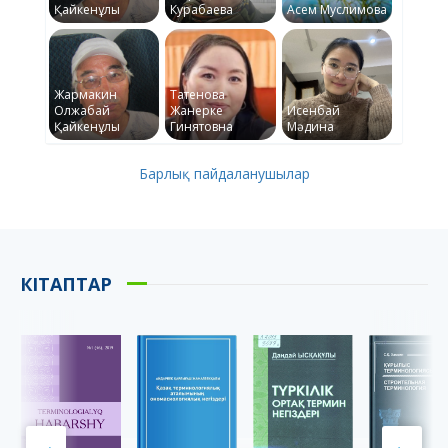
Қайкенұлы
Курабаева
Асем Муслимова
Жармакин
Татенова
Олжабай
Жанерке
Исенбай
Қайкенұлы
Гинятовна
Мәдина
Барлық пайдаланушылар
КІТАПТАР