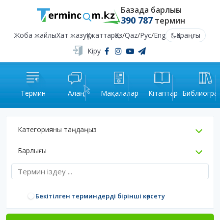
Базада барлығы
390 787
термин
Жоба жайлы
Хат жазу
Құжаттар
Қаз
/
Qaz
/
Рус
/
Eng
Қараңғы
Кіру
Термин
Алаң
Мақалалар
Кітаптар
Библиогра
Категорияны таңдаңыз
Барлығы
Бекітілген терминдерді бірінші көрсету