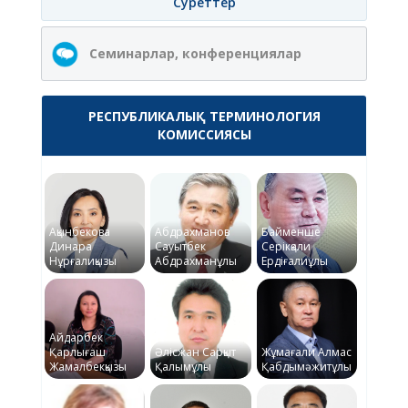
Суреттер
Семинарлар, конференциялар
РЕСПУБЛИКАЛЫҚ ТЕРМИНОЛОГИЯ
КОМИССИЯСЫ
Ақынбекова
Абдрахманов
Байменше
Динара
Сауытбек
Серікқали
Нұрғалиқызы
Абдрахманұлы
Ердіғалиұлы
Айдарбек
Қарлығаш
Әлісжан Сарқыт
Жұмағали Алмас
Жамалбекқызы
Қалымұлы
Қабдымәжитұлы