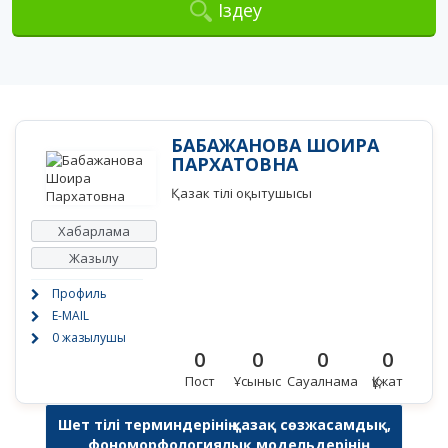
Іздеу
БАБАЖАНОВА ШОИРА
ПАРХАТОВНА
Қазак тілі оқытушысы
Хабарлама
Жазылу
Профиль
E-MAIL
0 жазылушы
0
0
0
0
Пост
Ұсыныс
Сауалнама
Құжат
Шет тілі терминдерінің қазақ сөзжасамдық,
фономорфологиялық модельдерінің