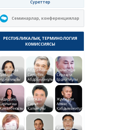
Суреттер
Семинарлар, конференциялар
РЕСПУБЛИКАЛЫҚ ТЕРМИНОЛОГИЯ
КОМИССИЯСЫ
Ақынбекова
Абдрахманов
Байменше
Динара
Сауытбек
Серікқали
Нұрғалиқызы
Абдрахманұлы
Ердіғалиұлы
Айдарбек
Әлісжан
Жұмағали
Қарлығаш
Сарқыт
Алмас
Жамалбекқызы
Қалымұлы
Қабдымәжитұлы
Бажықова
Құлманов