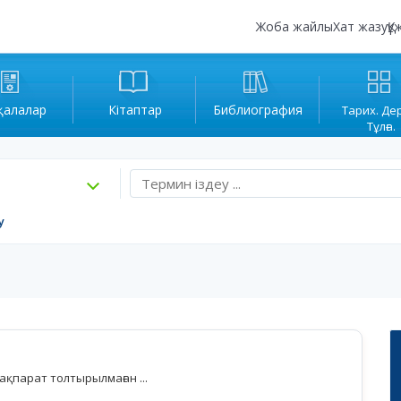
Жоба жайлы
Хат жазу
Құ
қалалар
Кітаптар
Библиография
Тарих. Де
Тұлға.
у
қпарат толтырылмаған ...