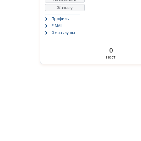
Жазылу
Профиль
E-MAIL
0 жазылушы
0
Пост