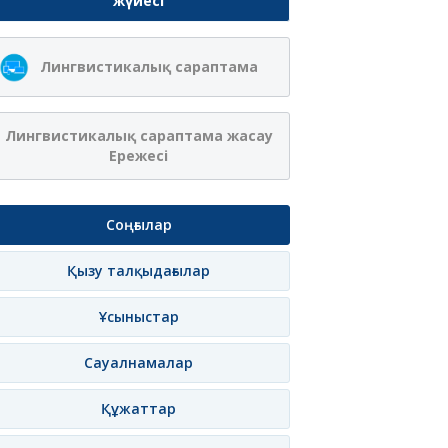
жүйесі
Лингвистикалық сараптама
Лингвистикалық сараптама жасау
Ережесі
Соңғылар
Қызу талқыдағылар
Ұсыныстар
Сауалнамалар
Құжаттар