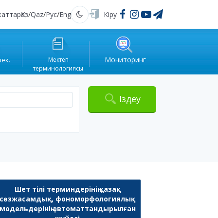
жаттар
Қаз
/
Qaz
/
Рус
/
Eng
Кіру
Қараңғы
Мониторинг
рек.
Мектеп
терминологиясы
Іздеу
Шет тілі терминдерінің қазақ
сөзжасамдық, фономорфологиялық
модельдерінің автоматтандырылған