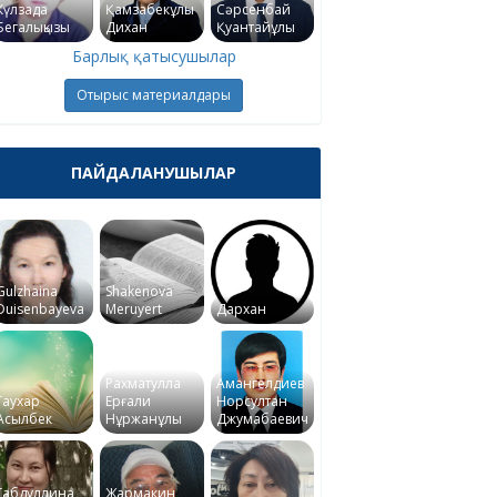
Күлзада
Қамзабекұлы
Сәрсенбай
Бегалықызы
Дихан
Қуантайұлы
Барлық қатысушылар
Отырыс материалдары
ПАЙДАЛАНУШЫЛАР
Gulzhaina
Shakenova
Duisenbayeva
Meruyert
Дархан
Рахматулла
Амангелдиев
Гаухар
Ерғали
Норсултан
Асылбек
Нұржанұлы
Джумабаевич
Габдуллина
Жармакин