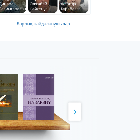
Динара
Олжабай
Фарида
Салимгереевна
Қайкенұлы
Курабаева
Барлық пайдаланушылар