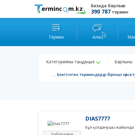
Базада барлығы
390 787
термин
Термин
Алаң
Ма
Категорияны таңдаңыз
Барлығы
Бекітілген терминдерді бірінші көрсет
DIAS7777
Бұл қолданушы жайында а
Хабарлама