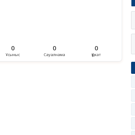
0
0
0
Ұсыныс
Сауалнама
Құжат