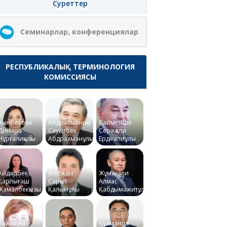
Суреттер
Семинарлар, конференциялар
РЕСПУБЛИКАЛЫҚ ТЕРМИНОЛОГИЯ
КОМИССИЯСЫ
Ақынбекова
Абдрахманов
Байменше
Динара
Сауытбек
Серікқали
Нұрғалиқызы
Абдрахманұлы
Ердіғалиұлы
Айдарбек
Әлісжан
Жұмағали
Қарлығаш
Сарқыт
Алмас
Жамалбекқызы
Қалымұлы
Қабдымәжитұлы
Бажықова
Құлманов