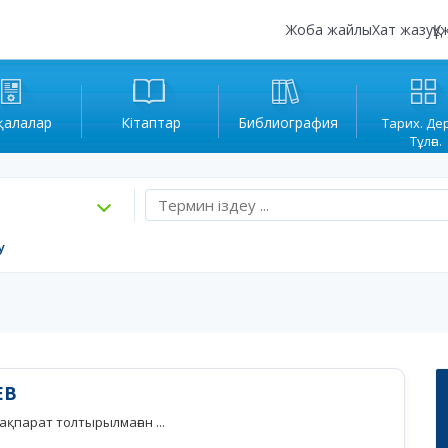
Жоба жайлы
Хат жазу
Құ
қалалар
Кітаптар
Библиография
Тарих. Де
Тұлға.
у
ЕВ
қпарат толтырылмаған ...