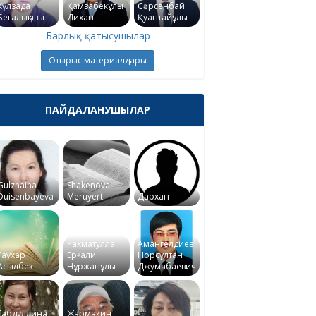
Күлзада
Қамзабекұлы
Сәрсенбай
Бегалықызы
Дихан
Қуантайұлы
Барлық қатысушылар
Отырыс материалдары
ПАЙДАЛАНУШЫЛАР
Gulzhaina
Shakenova
Duisenbayeva
Meruyert
Дархан
Рахматулла
Амангелдиев
Гаухар
Ерғали
Норсултан
Асылбек
Нұржанұлы
Джумабаевич
Габдуллина
Жармакин