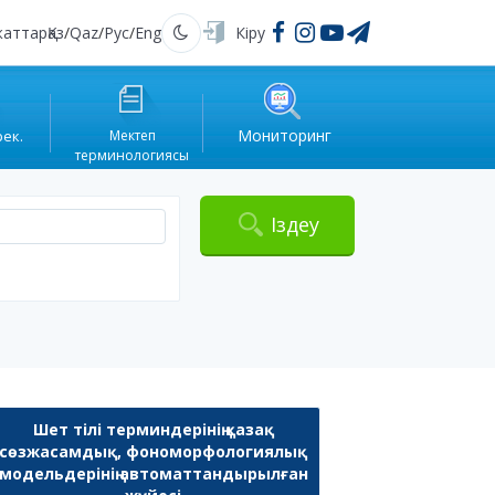
жаттар
Қаз
/
Qaz
/
Рус
/
Eng
Кіру
Қараңғы
Мониторинг
рек.
Мектеп
терминологиясы
Іздеу
Шет тілі терминдерінің қазақ
сөзжасамдық, фономорфологиялық
модельдерінің автоматтандырылған