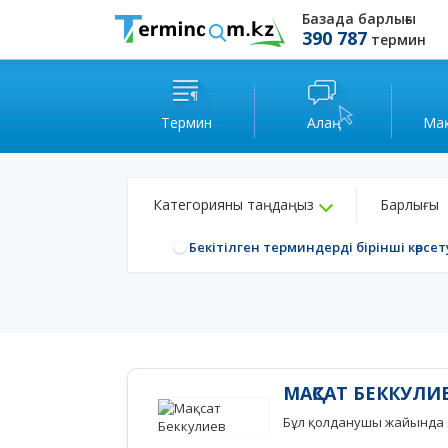
Базада барлығы
390 787
термин
Термин
Алаң
Ма
Категорияны таңдаңыз
Барлығы
Бекітілген терминдерді бірінші көрсет
МАҚСАТ БЕККУЛИ
Бұл қолданушы жайында а