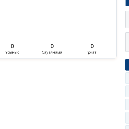
0
0
0
Ұсыныс
Сауалнама
Құжат