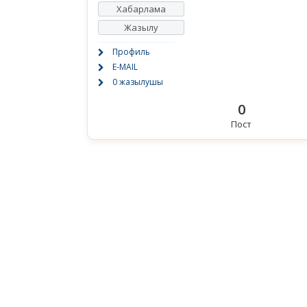
Хабарлама
Жазылу
Профиль
E-MAIL
0 жазылушы
0
Пост