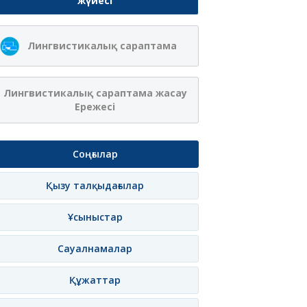
жүйесі
Лингвистикалық сараптама
Лингвистикалық сараптама жасау
Ережесі
Соңғылар
Қызу талқыдағылар
Ұсыныстар
Сауалнамалар
Құжаттар