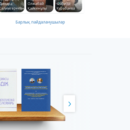
Динара
Олжабай
Фарида
Салимгереевна
Қайкенұлы
Курабаева
Барлық пайдаланушылар