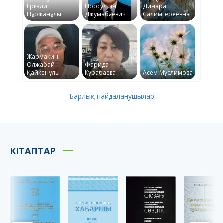
Ерғали
Норсултан
Динара
Нұржанұлы
Джумабаевич
Салимгереевна
Жармакин
Олжабай
Фарида
Қайкенұлы
Курабаева
Асем Муслимова
Барлық пайдаланушылар
КІТАПТАР