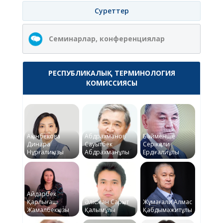
Суреттер
Семинарлар, конференциялар
РЕСПУБЛИКАЛЫҚ ТЕРМИНОЛОГИЯ
КОМИССИЯСЫ
Ақынбекова
Абдрахманов
Байменше
Динара
Сауытбек
Серікқали
Нұрғалиқызы
Абдрахманұлы
Ердіғалиұлы
Айдарбек
Қарлығаш
Әлісжан Сарқыт
Жұмағали Алмас
Жамалбекқызы
Қалымұлы
Қабдымәжитұлы