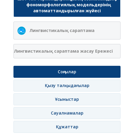
фономорфологиялық модельдерінің
автоматтандырылған жүйесі
Лингвистикалық сараптама
Лингвистикалық сараптама жасау Ережесі
Соңғылар
Қызу талқыдағылар
Ұсыныстар
Сауалнамалар
Құжаттар