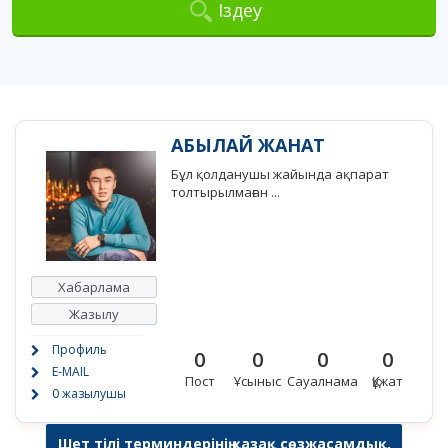
Іздеу
АБЫЛАЙ ЖАНАТ
Бұл қолданушы жайында ақпарат
толтырылмаған ...
Хабарлама
Жазылу
Профиль
0
0
0
0
E-MAIL
Пост
Ұсыныс
Сауалнама
Құжат
0 жазылушы
Шет тілі терминдерінің қазақ сөзжасамдық,