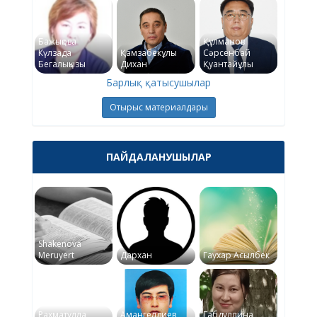
Бажықова
Құлманов
Күлзада
Қамзабекұлы
Сәрсенбай
Бегалықызы
Дихан
Қуантайұлы
Барлық қатысушылар
Отырыс материалдары
ПАЙДАЛАНУШЫЛАР
Shakenova
Meruyert
Дархан
Гаухар Асылбек
Рахматулла
Амангелдиев
Габдуллина