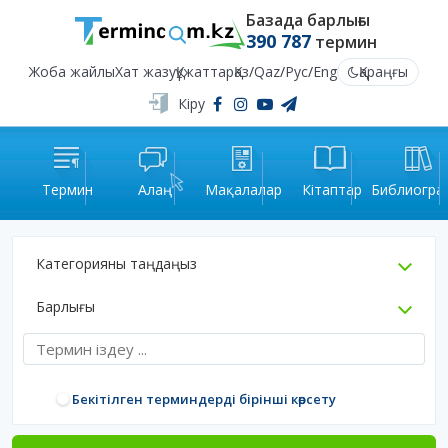
Базада барлығы
390 787
термин
Жоба жайлы
Хат жазу
Құжаттар
Қаз
/
Qaz
/
Рус
/
Eng
Қараңғы
Кіру
Термин
Алаң
Мақалалар
Кітаптар
Библиогра
Категорияны таңдаңыз
Барлығы
Бекітілген терминдерді бірінші көрсету