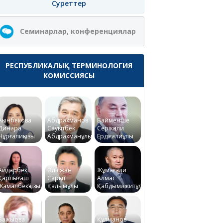
Суреттер
Семинарлар, конференциялар
РЕСПУБЛИКАЛЫҚ ТЕРМИНОЛОГИЯ
КОМИССИЯСЫ
Ақынбекова
Абдрахманов
Байменше
Динара
Сауытбек
Серікқали
Нұрғалиқызы
Абдрахманұлы
Ердіғалиұлы
Айдарбек
Әлісжан
Жұмағали
Қарлығаш
Сарқыт
Алмас
Жамалбекқызы
Қалымұлы
Қабдымәжитұлы
Бажықова
Құлманов