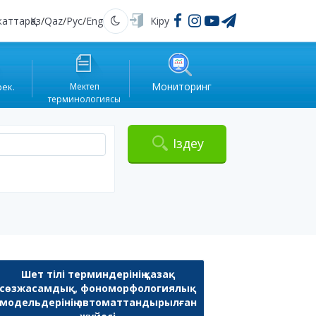
жаттар
Қаз
/
Qaz
/
Рус
/
Eng
Кіру
Қараңғы
Мониторинг
рек.
Мектеп
терминологиясы
Іздеу
Шет тілі терминдерінің қазақ
сөзжасамдық, фономорфологиялық
модельдерінің автоматтандырылған