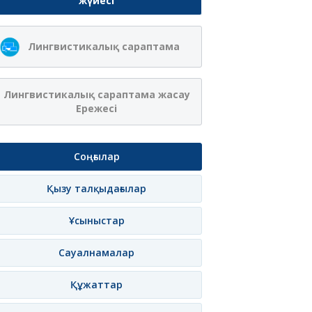
жүйесі
Лингвистикалық сараптама
Лингвистикалық сараптама жасау
Ережесі
Соңғылар
Қызу талқыдағылар
Ұсыныстар
Сауалнамалар
Құжаттар