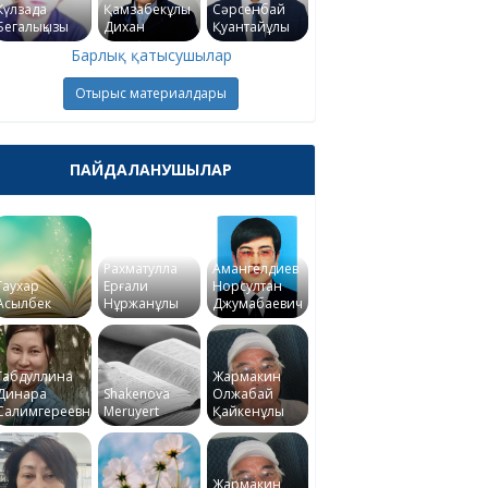
Күлзада
Қамзабекұлы
Сәрсенбай
Бегалықызы
Дихан
Қуантайұлы
Барлық қатысушылар
Отырыс материалдары
ПАЙДАЛАНУШЫЛАР
Рахматулла
Амангелдиев
Гаухар
Ерғали
Норсултан
Асылбек
Нұржанұлы
Джумабаевич
Габдуллина
Жармакин
Динара
Shakenova
Олжабай
Салимгереевна
Meruyert
Қайкенұлы
Жармакин