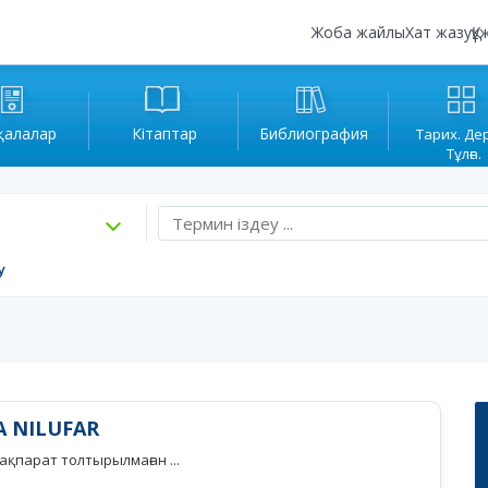
Жоба жайлы
Хат жазу
Құ
қалалар
Кітаптар
Библиография
Тарих. Де
Тұлға.
у
 NILUFAR
қпарат толтырылмаған ...