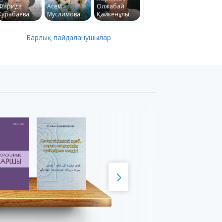
Фарида
Асем
Олжабай
Курабаева
Муслимова
Қайкенұлы
Барлық пайдаланушылар