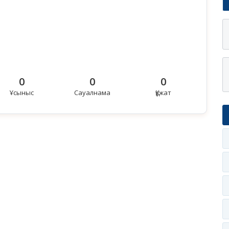
0
0
0
Ұсыныс
Сауалнама
Құжат