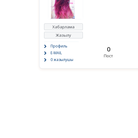
Хабарлама
Жазылу
Профиль
0
E-MAIL
Пост
0 жазылушы