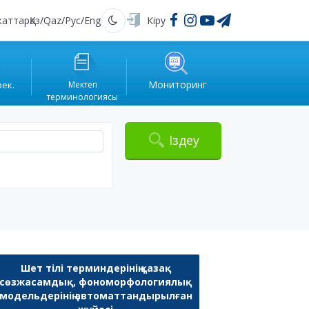
жаттар
Қаз
/
Qaz
/
Рус
/
Eng
Кіру
Қараңғы
Мониторинг
рек.
Мектеп
терминологиясы
Іздеу
Шет тілі терминдерінің қазақ
сөзжасамдық, фономорфологиялық
модельдерінің автоматтандырылған