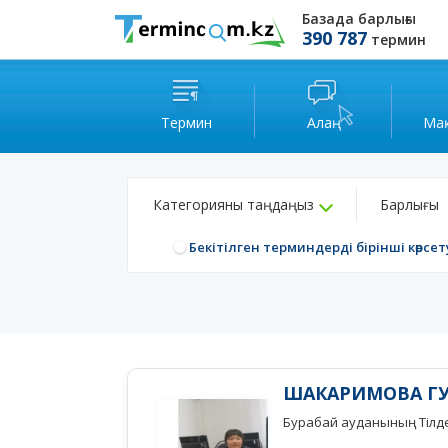
Базада барлығы
390 787
термин
Термин
Алаң
Ма
Категорияны таңдаңыз
Барлығы
Бекітілген терминдерді бірінші көрсет
ШАКАРИМОВА ГУ
Бурабай ауданының Тілде