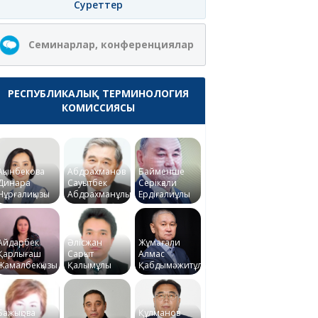
Суреттер
Семинарлар, конференциялар
РЕСПУБЛИКАЛЫҚ ТЕРМИНОЛОГИЯ
КОМИССИЯСЫ
Ақынбекова
Абдрахманов
Байменше
Динара
Сауытбек
Серікқали
Нұрғалиқызы
Абдрахманұлы
Ердіғалиұлы
Айдарбек
Әлісжан
Жұмағали
Қарлығаш
Сарқыт
Алмас
Жамалбекқызы
Қалымұлы
Қабдымәжитұлы
Бажықова
Құлманов