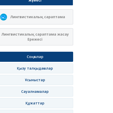
жүйесі
Лингвистикалық сараптама
Лингвистикалық сараптама жасау
Ережесі
Соңғылар
Қызу талқыдағылар
Ұсыныстар
Сауалнамалар
Құжаттар