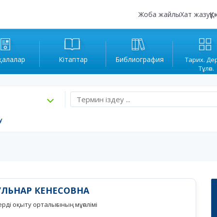
Жоба жайлы
Хат жазу
Құ
қалалар
Кітаптар
Библиография
Тарих. Де
Тұлға.
у
ЛЬНАР КЕНЕСОВНА
рді оқыту орталығының мұғалімі