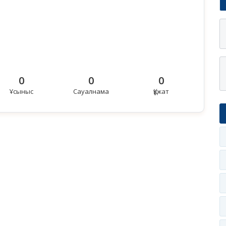
0
0
0
Ұсыныс
Сауалнама
Құжат