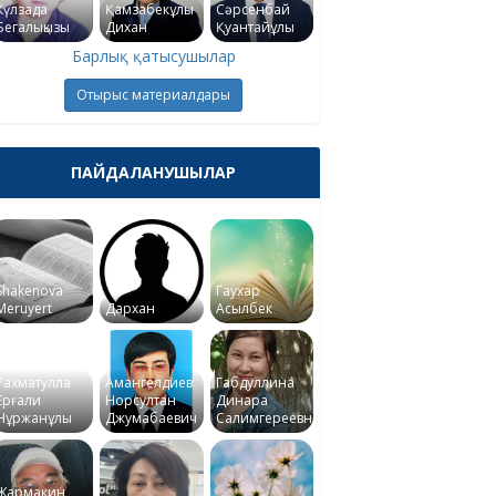
Күлзада
Қамзабекұлы
Сәрсенбай
Бегалықызы
Дихан
Қуантайұлы
Барлық қатысушылар
Отырыс материалдары
ПАЙДАЛАНУШЫЛАР
Shakenova
Гаухар
Meruyert
Дархан
Асылбек
Рахматулла
Амангелдиев
Габдуллина
Ерғали
Норсултан
Динара
Нұржанұлы
Джумабаевич
Салимгереевна
Жармакин