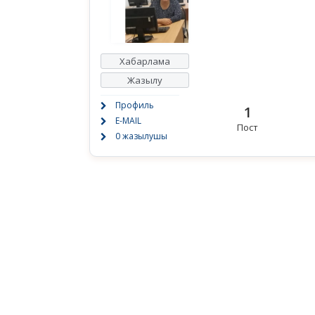
Хабарлама
Жазылу
Профиль
1
E-MAIL
Пост
0 жазылушы