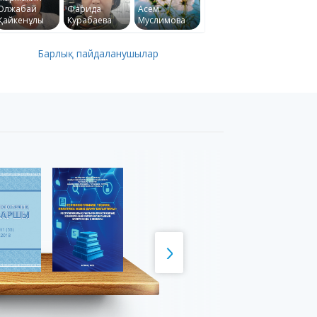
Олжабай
Фарида
Асем
Қайкенұлы
Курабаева
Муслимова
Барлық пайдаланушылар