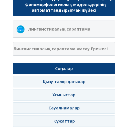
фономорфологиялық модельдерінің
автоматтандырылған жүйесі
Лингвистикалық сараптама
Лингвистикалық сараптама жасау Ережесі
Соңғылар
Қызу талқыдағылар
Ұсыныстар
Сауалнамалар
Құжаттар