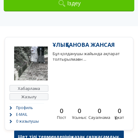
Іздеу
ҰЛЫҚБАНОВА ЖАНСАЯ
Бұл қолданушы жайында ақпарат
толтырылмаған ...
Хабарлама
Жазылу
Профиль
0
0
0
0
E-MAIL
Пост
Ұсыныс
Сауалнама
Құжат
0 жазылушы
Шет тілі терминдерінің қазақ сөзжасамдық,