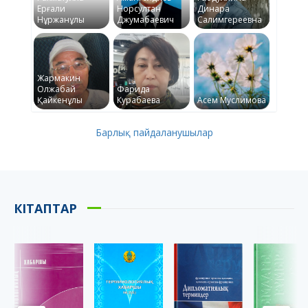
Ерғали
Норсултан
Динара
Нұржанұлы
Джумабаевич
Салимгереевна
Жармакин
Олжабай
Фарида
Қайкенұлы
Курабаева
Асем Муслимова
Барлық пайдаланушылар
КІТАПТАР