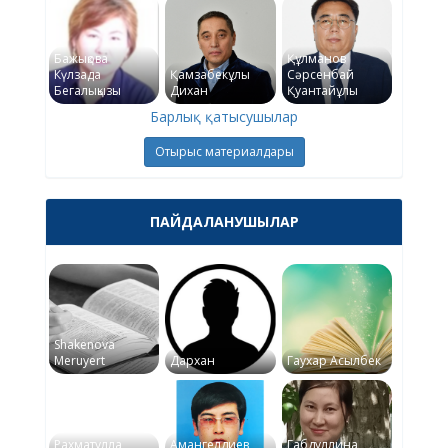
Бажықова
Құлманов
Күлзада
Қамзабекұлы
Сәрсенбай
Бегалықызы
Дихан
Қуантайұлы
Барлық қатысушылар
Отырыс материалдары
ПАЙДАЛАНУШЫЛАР
Shakenova
Meruyert
Дархан
Гаухар Асылбек
Рахматулла
Амангелдиев
Габдуллина