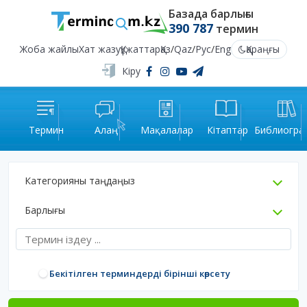
Базада барлығы
390 787
термин
Жоба жайлы
Хат жазу
Құжаттар
Қаз
/
Qaz
/
Рус
/
Eng
Қараңғы
Кіру
Термин
Алаң
Мақалалар
Кітаптар
Библиогра
Категорияны таңдаңыз
Барлығы
Бекітілген терминдерді бірінші көрсету