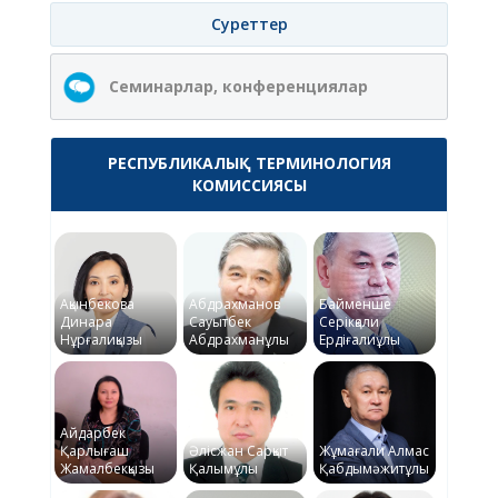
Суреттер
Семинарлар, конференциялар
РЕСПУБЛИКАЛЫҚ ТЕРМИНОЛОГИЯ
КОМИССИЯСЫ
Ақынбекова
Абдрахманов
Байменше
Динара
Сауытбек
Серікқали
Нұрғалиқызы
Абдрахманұлы
Ердіғалиұлы
Айдарбек
Қарлығаш
Әлісжан Сарқыт
Жұмағали Алмас
Жамалбекқызы
Қалымұлы
Қабдымәжитұлы