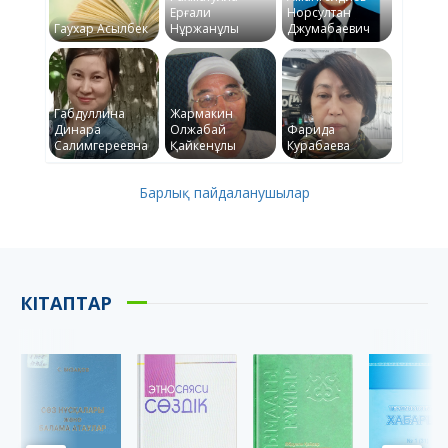
Ерғали
Норсултан
Гаухар Асылбек
Нұржанұлы
Джумабаевич
Габдуллина
Жармакин
Динара
Олжабай
Фарида
Салимгереевна
Қайкенұлы
Курабаева
Барлық пайдаланушылар
КІТАПТАР