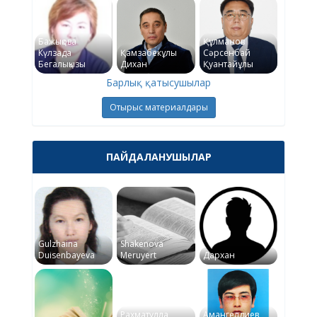
Бажықова
Құлманов
Күлзада
Қамзабекұлы
Сәрсенбай
Бегалықызы
Дихан
Қуантайұлы
Барлық қатысушылар
Отырыс материалдары
ПАЙДАЛАНУШЫЛАР
Gulzhaina
Shakenova
Duisenbayeva
Meruyert
Дархан
Рахматулла
Амангелдиев