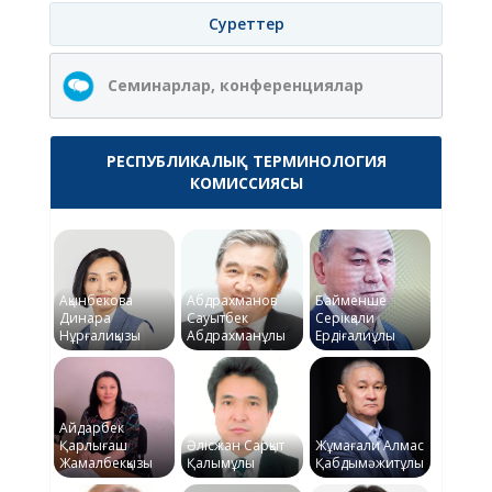
Суреттер
Семинарлар, конференциялар
РЕСПУБЛИКАЛЫҚ ТЕРМИНОЛОГИЯ
КОМИССИЯСЫ
Ақынбекова
Абдрахманов
Байменше
Динара
Сауытбек
Серікқали
Нұрғалиқызы
Абдрахманұлы
Ердіғалиұлы
Айдарбек
Қарлығаш
Әлісжан Сарқыт
Жұмағали Алмас
Жамалбекқызы
Қалымұлы
Қабдымәжитұлы