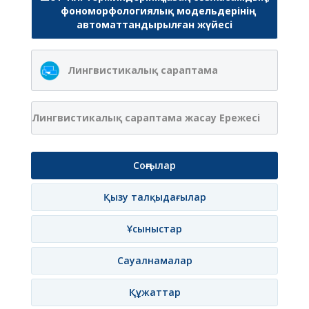
фономорфологиялық модельдерінің
автоматтандырылған жүйесі
Лингвистикалық сараптама
Лингвистикалық сараптама жасау Ережесі
Соңғылар
Қызу талқыдағылар
Ұсыныстар
Сауалнамалар
Құжаттар