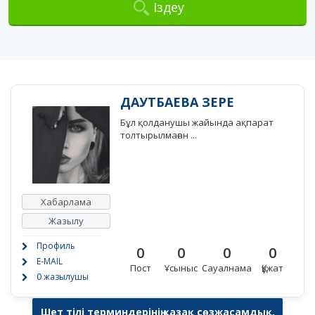
Іздеу
ДАУТБАЕВА ЗЕРЕ
Бұл қолданушы жайында ақпарат
толтырылмаған ...
Хабарлама
Жазылу
Профиль
0
0
0
0
E-MAIL
Пост
Ұсыныс
Сауалнама
Құжат
0 жазылушы
Шет тілі терминдерінің қазақ сөзжасамдық,