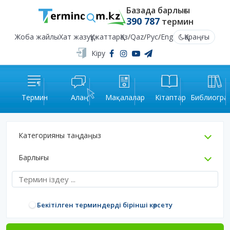
Базада барлығы
390 787
термин
Жоба жайлы
Хат жазу
Құжаттар
Қаз
/
Qaz
/
Рус
/
Eng
Қараңғы
Кіру
Термин
Алаң
Мақалалар
Кітаптар
Библиогра
Категорияны таңдаңыз
Барлығы
Бекітілген терминдерді бірінші көрсету