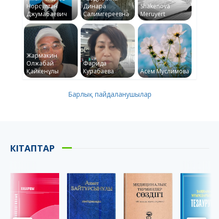
Норсултан
Динара
Shakenova
Джумабаевич
Салимгереевна
Meruyert
Жармакин
Олжабай
Фарида
Қайкенұлы
Курабаева
Асем Муслимова
Барлық пайдаланушылар
КІТАПТАР