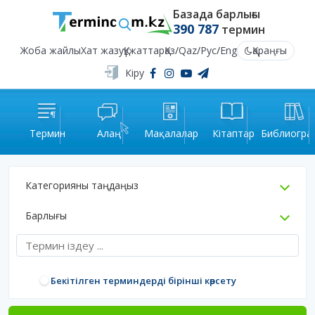
Базада барлығы
390 787
термин
Жоба жайлы
Хат жазу
Құжаттар
Қаз
/
Qaz
/
Рус
/
Eng
Қараңғы
Кіру
Термин
Алаң
Мақалалар
Кітаптар
Библиогра
Категорияны таңдаңыз
Барлығы
Бекітілген терминдерді бірінші көрсету