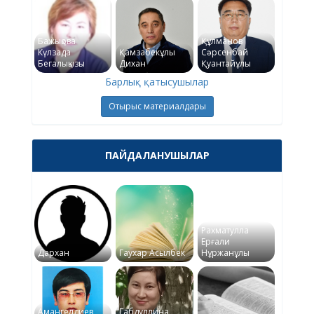
Бажықова
Құлманов
Күлзада
Қамзабекұлы
Сәрсенбай
Бегалықызы
Дихан
Қуантайұлы
Барлық қатысушылар
Отырыс материалдары
ПАЙДАЛАНУШЫЛАР
Рахматулла
Ерғали
Дархан
Гаухар Асылбек
Нұржанұлы
Амангелдиев
Габдуллина