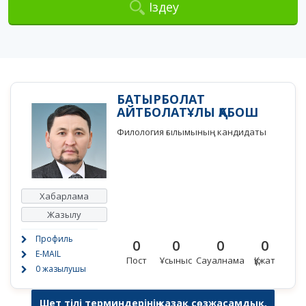
Іздеу
БАТЫРБОЛАТ
АЙТБОЛАТҰЛЫ ҚАБОШ
Филология ғылымының кандидаты
Хабарлама
Жазылу
Профиль
0
0
0
0
E-MAIL
Пост
Ұсыныс
Сауалнама
Құжат
0 жазылушы
Шет тілі терминдерінің қазақ сөзжасамдық,