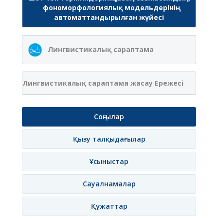
фономорфологиялық модельдерінің
автоматтандырылған жүйесі
Лингвистикалық сараптама
Лингвистикалық сараптама жасау Ережесі
Соңғылар
Қызу талқыдағылар
Ұсыныстар
Сауалнамалар
Құжаттар