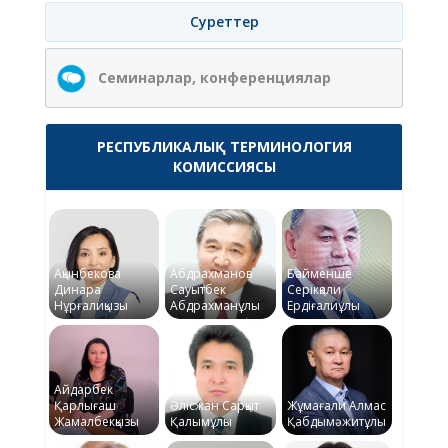
Суреттер
Семинарлар, конференциялар
РЕСПУБЛИКАЛЫҚ ТЕРМИНОЛОГИЯ
КОМИССИЯСЫ
Ақынбекова
Абдрахманов
Байменше
Динара
Сауытбек
Серікқали
Нұрғалиқызы
Абдрахманұлы
Ердіғалиұлы
Айдарбек
Қарлығаш
Әлісжан Сарқыт
Жұмағали Алмас
Жамалбекқызы
Қалымұлы
Қабдымәжитұлы