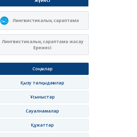
жүйесі
Лингвистикалық сараптама
Лингвистикалық сараптама жасау
Ережесі
Соңғылар
Қызу талқыдағылар
Ұсыныстар
Сауалнамалар
Құжаттар