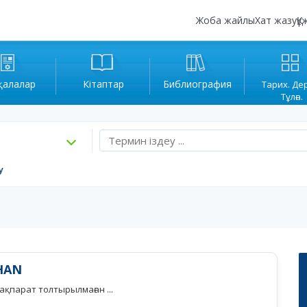
Жоба жайлы
Хат жазу
Құ
қалалар
Кітаптар
Библиография
Тарих. Де
Тұлға.
у
HAN
қпарат толтырылмаған ...