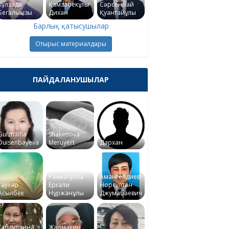
Күлзада
Қамзабекұлы
Сәрсенбай
Бегалықызы
Дихан
Қуантайұлы
Барлық қатысушылар
Отырыс материалдары
ПАЙДАЛАНУШЫЛАР
Gulzhaina
Shakenova
Duisenbayeva
Meruyert
Дархан
Рахматулла
Амангелдиев
Гаухар
Ерғали
Норсултан
Асылбек
Нұржанұлы
Джумабаевич
Габдуллина
Жармакин