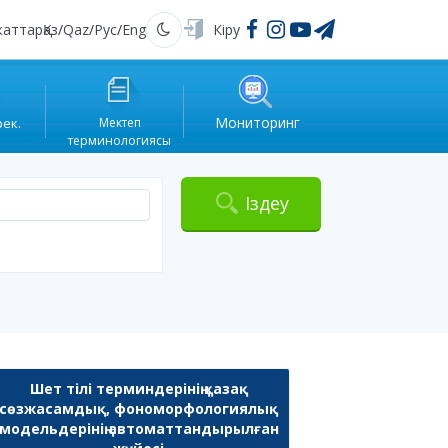
жаттар
Қаз
/
Qaz
/
Рус
/
Eng
Кіру
Қараңғы
Мониторинг
рек.
Мектеп
терминологиясы
Іздеу
Шет тілі терминдерінің қазақ
сөзжасамдық, фономорфологиялық
модельдерінің автоматтандырылған