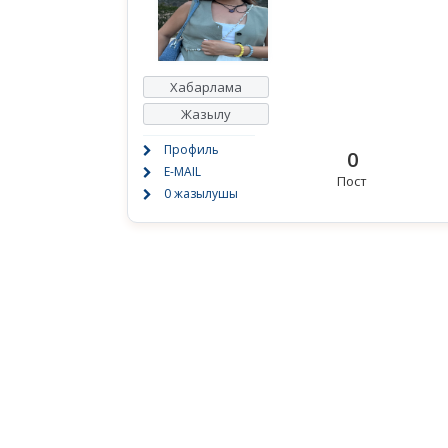
Хабарлама
Жазылу
Профиль
0
E-MAIL
Пост
0 жазылушы