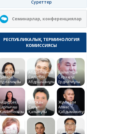
Суреттер
Семинарлар, конференциялар
РЕСПУБЛИКАЛЫҚ ТЕРМИНОЛОГИЯ
КОМИССИЯСЫ
Ақынбекова
Абдрахманов
Байменше
Динара
Сауытбек
Серікқали
Нұрғалиқызы
Абдрахманұлы
Ердіғалиұлы
Айдарбек
Әлісжан
Жұмағали
Қарлығаш
Сарқыт
Алмас
Жамалбекқызы
Қалымұлы
Қабдымәжитұлы
Бажықова
Құлманов