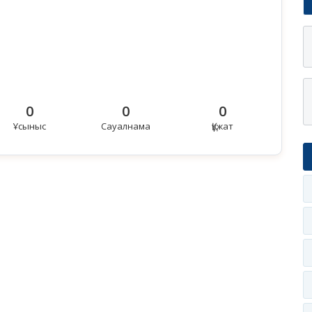
0
0
0
Ұсыныс
Сауалнама
Құжат