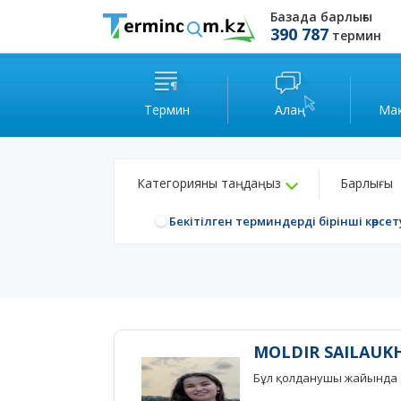
Базада барлығы
390 787
термин
Термин
Алаң
Ма
Категорияны таңдаңыз
Барлығы
Бекітілген терминдерді бірінші көрсет
MOLDIR SAILAUK
Бұл қолданушы жайында а