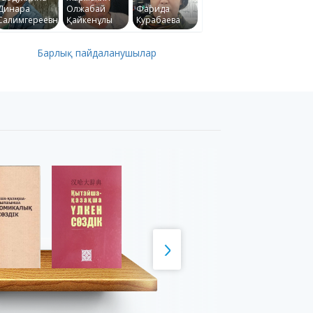
Динара
Олжабай
Фарида
Салимгереевна
Қайкенұлы
Курабаева
Барлық пайдаланушылар