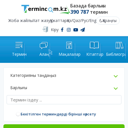
Базада барлығы
390 787
термин
Жоба жайлы
Хат жазу
Құжаттар
Қаз
/
Qaz
/
Рус
/
Eng
Қараңғы
Кіру
Термин
Алаң
Мақалалар
Кітаптар
Библиогра
Категорияны таңдаңыз
Барлығы
Бекітілген терминдерді бірінші көрсету