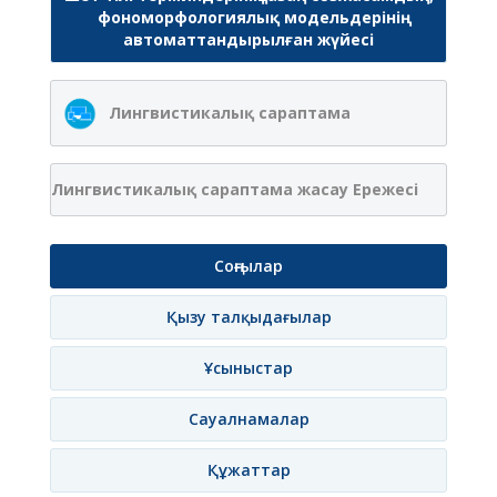
фономорфологиялық модельдерінің
автоматтандырылған жүйесі
Лингвистикалық сараптама
Лингвистикалық сараптама жасау Ережесі
Соңғылар
Қызу талқыдағылар
Ұсыныстар
Сауалнамалар
Құжаттар