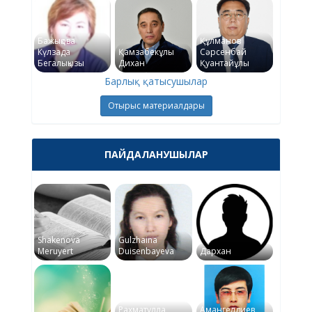
Бажықова
Құлманов
Күлзада
Қамзабекұлы
Сәрсенбай
Бегалықызы
Дихан
Қуантайұлы
Барлық қатысушылар
Отырыс материалдары
ПАЙДАЛАНУШЫЛАР
Shakenova
Gulzhaina
Meruyert
Duisenbayeva
Дархан
Рахматулла
Амангелдиев