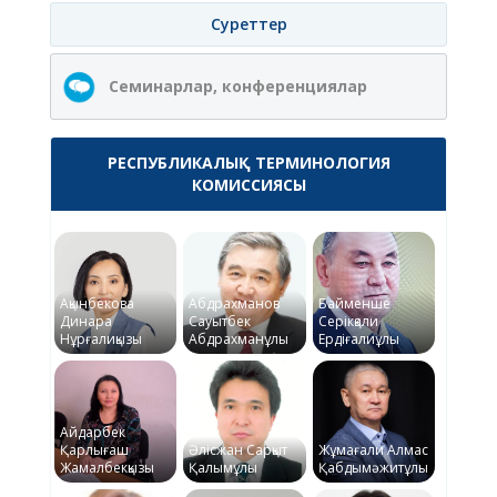
Суреттер
Семинарлар, конференциялар
РЕСПУБЛИКАЛЫҚ ТЕРМИНОЛОГИЯ
КОМИССИЯСЫ
Ақынбекова
Абдрахманов
Байменше
Динара
Сауытбек
Серікқали
Нұрғалиқызы
Абдрахманұлы
Ердіғалиұлы
Айдарбек
Қарлығаш
Әлісжан Сарқыт
Жұмағали Алмас
Жамалбекқызы
Қалымұлы
Қабдымәжитұлы