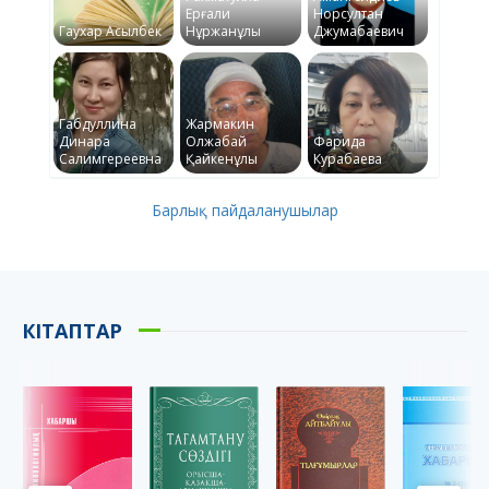
Ерғали
Норсултан
Гаухар Асылбек
Нұржанұлы
Джумабаевич
Габдуллина
Жармакин
Динара
Олжабай
Фарида
Салимгереевна
Қайкенұлы
Курабаева
Барлық пайдаланушылар
КІТАПТАР