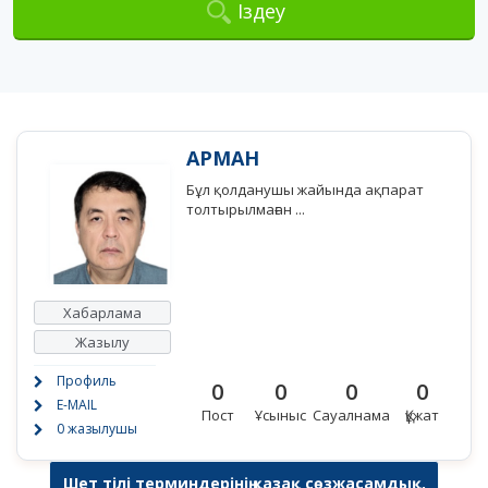
Іздеу
АРМАН
Бұл қолданушы жайында ақпарат
толтырылмаған ...
Хабарлама
Жазылу
Профиль
0
0
0
0
E-MAIL
Пост
Ұсыныс
Сауалнама
Құжат
0 жазылушы
Шет тілі терминдерінің қазақ сөзжасамдық,