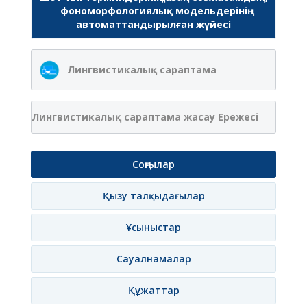
фономорфологиялық модельдерінің
автоматтандырылған жүйесі
Лингвистикалық сараптама
Лингвистикалық сараптама жасау Ережесі
Соңғылар
Қызу талқыдағылар
Ұсыныстар
Сауалнамалар
Құжаттар