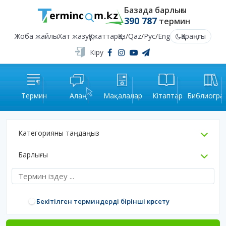
Базада барлығы
390 787
термин
Жоба жайлы
Хат жазу
Құжаттар
Қаз
/
Qaz
/
Рус
/
Eng
Қараңғы
Кіру
Термин
Алаң
Мақалалар
Кітаптар
Библиогра
Категорияны таңдаңыз
Барлығы
Бекітілген терминдерді бірінші көрсету