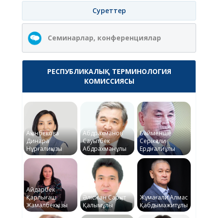
Суреттер
Семинарлар, конференциялар
РЕСПУБЛИКАЛЫҚ ТЕРМИНОЛОГИЯ
КОМИССИЯСЫ
Ақынбекова
Абдрахманов
Байменше
Динара
Сауытбек
Серікқали
Нұрғалиқызы
Абдрахманұлы
Ердіғалиұлы
Айдарбек
Қарлығаш
Әлісжан Сарқыт
Жұмағали Алмас
Жамалбекқызы
Қалымұлы
Қабдымәжитұлы