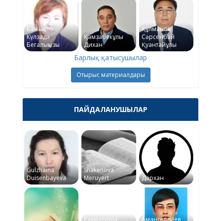
Бажықова
Құлманов
Күлзада
Қамзабекұлы
Сәрсенбай
Бегалықызы
Дихан
Қуантайұлы
Барлық қатысушылар
Отырыс материалдары
ПАЙДАЛАНУШЫЛАР
Gulzhaina
Shakenova
Duisenbayeva
Meruyert
Дархан
Рахматулла
Амангелдиев