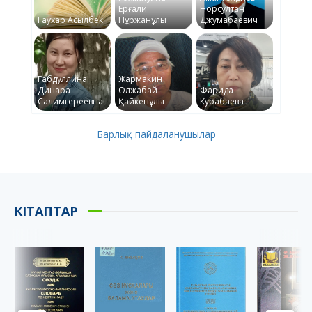
Ерғали
Норсултан
Гаухар Асылбек
Нұржанұлы
Джумабаевич
Габдуллина
Жармакин
Динара
Олжабай
Фарида
Салимгереевна
Қайкенұлы
Курабаева
Барлық пайдаланушылар
КІТАПТАР