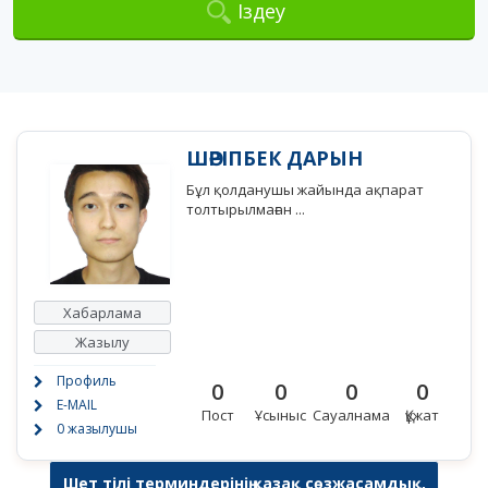
Іздеу
ШӘРІПБЕК ДАРЫН
Бұл қолданушы жайында ақпарат
толтырылмаған ...
Хабарлама
Жазылу
Профиль
0
0
0
0
E-MAIL
Пост
Ұсыныс
Сауалнама
Құжат
0 жазылушы
Шет тілі терминдерінің қазақ сөзжасамдық,