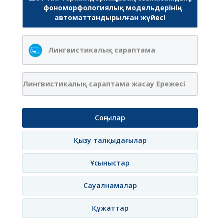
фономорфологиялық модельдерінің
автоматтандырылған жүйесі
Лингвистикалық сараптама
Лингвистикалық сараптама жасау Ережесі
Соңғылар
Қызу талқыдағылар
Ұсыныстар
Сауалнамалар
Құжаттар