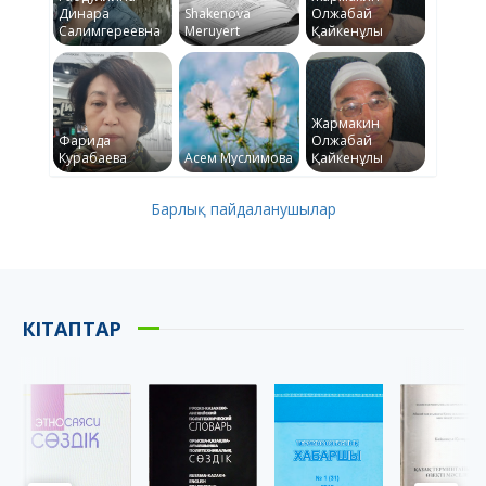
Динара
Shakenova
Олжабай
Салимгереевна
Meruyert
Қайкенұлы
Жармакин
Фарида
Олжабай
Курабаева
Асем Муслимова
Қайкенұлы
Барлық пайдаланушылар
КІТАПТАР