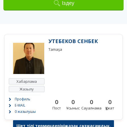
Іздеу
УТЕБЕКОВ СЕНБЕК
Tamaşa
Хабарлама
Жазылу
Профиль
0
0
0
0
E-MAIL
Пост
Ұсыныс
Сауалнама
Құжат
0 жазылушы
Шет тілі терминдерінің қазақ сөзжасамдық,