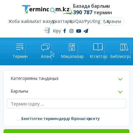
Базада барлығы
390 787
термин
Жоба жайлы
Хат жазу
Құжаттар
Қаз
/
Qaz
/
Рус
/
Eng
Қараңғы
Кіру
Термин
Алаң
Мақалалар
Кітаптар
Библиогра
Категорияны таңдаңыз
Барлығы
Бекітілген терминдерді бірінші көрсету