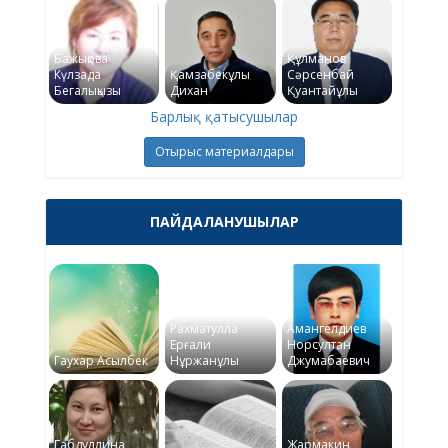
Бажықова
Құлманов
Күлзада
Қамзабекұлы
Сәрсенбай
Бегалықызы
Дихан
Қуантайұлы
Барлық қатысушылар
Отырыс материалдары
ПАЙДАЛАНУШЫЛАР
Рахматулла
Амангелдиев
Ерғали
Норсултан
Гаухар Асылбек
Нұржанұлы
Джумабаевич
Габдуллина
Жармакин