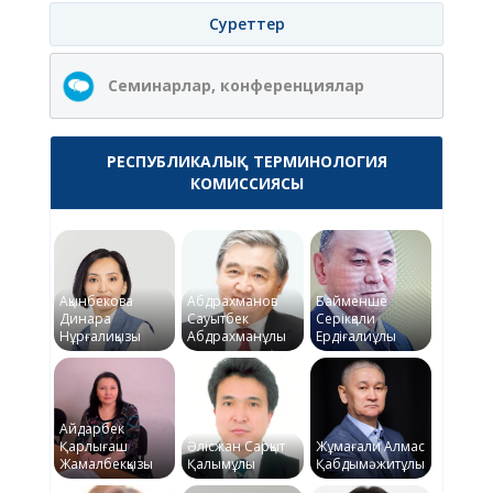
Суреттер
Семинарлар, конференциялар
РЕСПУБЛИКАЛЫҚ ТЕРМИНОЛОГИЯ
КОМИССИЯСЫ
Ақынбекова
Абдрахманов
Байменше
Динара
Сауытбек
Серікқали
Нұрғалиқызы
Абдрахманұлы
Ердіғалиұлы
Айдарбек
Қарлығаш
Әлісжан Сарқыт
Жұмағали Алмас
Жамалбекқызы
Қалымұлы
Қабдымәжитұлы