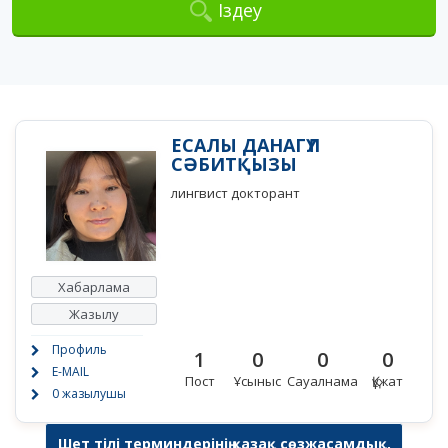
Іздеу
ЕСАЛЫ ДАНАГҮЛ
СӘБИТҚЫЗЫ
лингвист докторант
Хабарлама
Жазылу
Профиль
1
0
0
0
E-MAIL
Пост
Ұсыныс
Сауалнама
Құжат
0 жазылушы
Шет тілі терминдерінің қазақ сөзжасамдық,