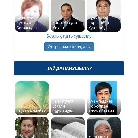
Бажықова
Құлманов
Күлзада
Қамзабекұлы
Сәрсенбай
Бегалықызы
Дихан
Қуантайұлы
Барлық қатысушылар
Отырыс материалдары
ПАЙДАЛАНУШЫЛАР
Рахматулла
Амангелдиев
Ерғали
Норсултан
Гаухар Асылбек
Нұржанұлы
Джумабаевич
Габдуллина
Жармакин