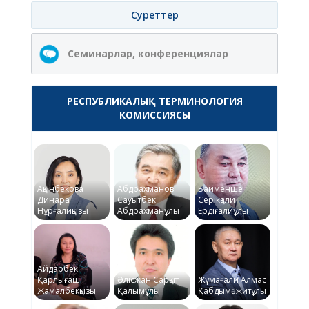
Суреттер
Семинарлар, конференциялар
РЕСПУБЛИКАЛЫҚ ТЕРМИНОЛОГИЯ
КОМИССИЯСЫ
Ақынбекова
Абдрахманов
Байменше
Динара
Сауытбек
Серікқали
Нұрғалиқызы
Абдрахманұлы
Ердіғалиұлы
Айдарбек
Қарлығаш
Әлісжан Сарқыт
Жұмағали Алмас
Жамалбекқызы
Қалымұлы
Қабдымәжитұлы