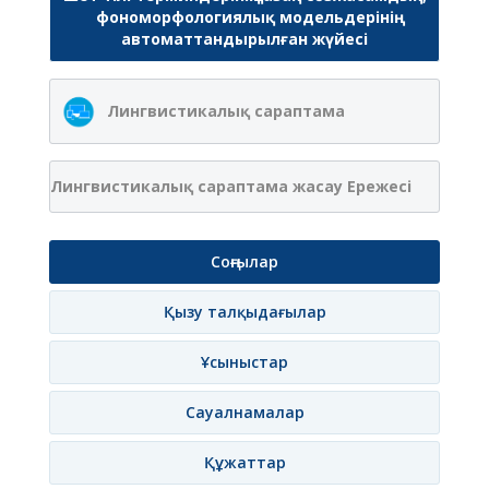
фономорфологиялық модельдерінің
автоматтандырылған жүйесі
Лингвистикалық сараптама
Лингвистикалық сараптама жасау Ережесі
Соңғылар
Қызу талқыдағылар
Ұсыныстар
Сауалнамалар
Құжаттар