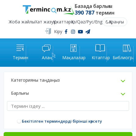
Базада барлығы
390 787
термин
Жоба жайлы
Хат жазу
Құжаттар
Қаз
/
Qaz
/
Рус
/
Eng
Қараңғы
Кіру
Термин
Алаң
Мақалалар
Кітаптар
Библиогра
Категорияны таңдаңыз
Барлығы
Бекітілген терминдерді бірінші көрсету