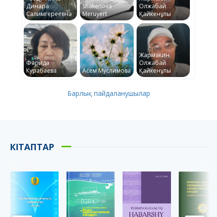
Динара
Shakenova
Олжабай
Салимгереевна
Meruyert
Қайкенұлы
Жармакин
Фарида
Олжабай
Курабаева
Асем Муслимова
Қайкенұлы
Барлық пайдаланушылар
КІТАПТАР