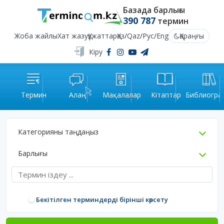
Базада барлығы
390 787
термин
Жоба жайлы
Хат жазу
Құжаттар
Қаз
/
Qaz
/
Рус
/
Eng
Қараңғы
Кіру
Термин
Алаң
Мақалалар
Кітаптар
Библиогра
Категорияны таңдаңыз
Барлығы
Бекітілген терминдерді бірінші көрсету