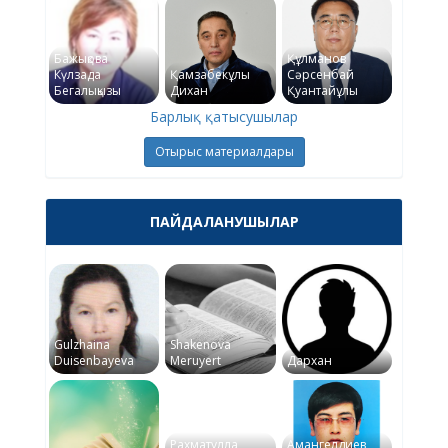
Бажықова
Құлманов
Күлзада
Қамзабекұлы
Сәрсенбай
Бегалықызы
Дихан
Қуантайұлы
Барлық қатысушылар
Отырыс материалдары
ПАЙДАЛАНУШЫЛАР
Gulzhaina
Shakenova
Duisenbayeva
Meruyert
Дархан
Рахматулла
Амангелдиев