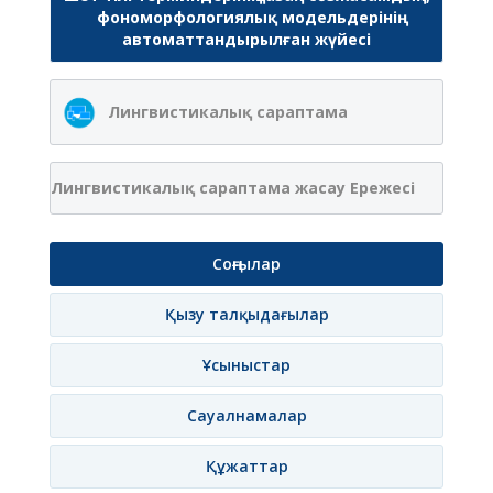
фономорфологиялық модельдерінің
автоматтандырылған жүйесі
Лингвистикалық сараптама
Лингвистикалық сараптама жасау Ережесі
Соңғылар
Қызу талқыдағылар
Ұсыныстар
Сауалнамалар
Құжаттар