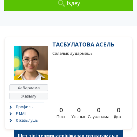
Іздеу
ТАСБУЛАТОВА АСЕЛЬ
Салалық аудармашы
Хабарлама
Жазылу
Профиль
0
0
0
0
E-MAIL
Пост
Ұсыныс
Сауалнама
Құжат
0 жазылушы
Шет тілі терминдерінің қазақ сөзжасамдық,