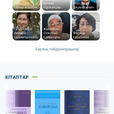
Ерғали
Норсултан
Гаухар Асылбек
Нұржанұлы
Джумабаевич
Габдуллина
Жармакин
Динара
Олжабай
Фарида
Салимгереевна
Қайкенұлы
Курабаева
Барлық пайдаланушылар
КІТАПТАР