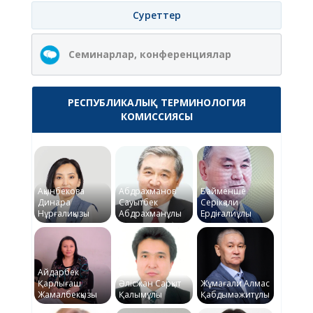
Суреттер
Семинарлар, конференциялар
РЕСПУБЛИКАЛЫҚ ТЕРМИНОЛОГИЯ
КОМИССИЯСЫ
Ақынбекова
Абдрахманов
Байменше
Динара
Сауытбек
Серікқали
Нұрғалиқызы
Абдрахманұлы
Ердіғалиұлы
Айдарбек
Қарлығаш
Әлісжан Сарқыт
Жұмағали Алмас
Жамалбекқызы
Қалымұлы
Қабдымәжитұлы