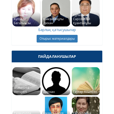
Бажықова
Құлманов
Күлзада
Қамзабекұлы
Сәрсенбай
Бегалықызы
Дихан
Қуантайұлы
Барлық қатысушылар
Отырыс материалдары
ПАЙДАЛАНУШЫЛАР
Shakenova
Meruyert
Дархан
Гаухар Асылбек
Рахматулла
Амангелдиев
Габдуллина