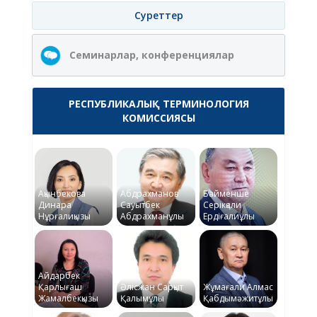
Суреттер
Семинарлар, конференциялар
РЕСПУБЛИКАЛЫҚ ТЕРМИНОЛОГИЯ
КОМИССИЯСЫ
Ақынбекова
Абдрахманов
Байменше
Динара
Сауытбек
Серікқали
Нұрғалиқызы
Абдрахманұлы
Ердіғалиұлы
Айдарбек
Қарлығаш
Әлісжан Сарқыт
Жұмағали Алмас
Жамалбекқызы
Қалымұлы
Қабдымәжитұлы