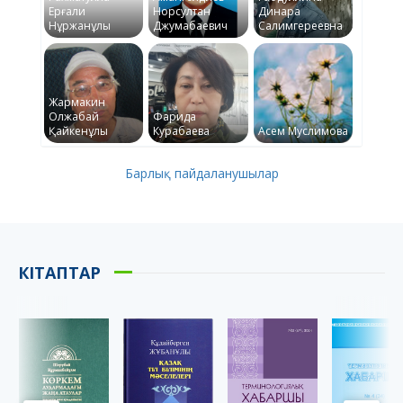
Ерғали
Норсултан
Динара
Нұржанұлы
Джумабаевич
Салимгереевна
Жармакин
Олжабай
Фарида
Қайкенұлы
Курабаева
Асем Муслимова
Барлық пайдаланушылар
КІТАПТАР