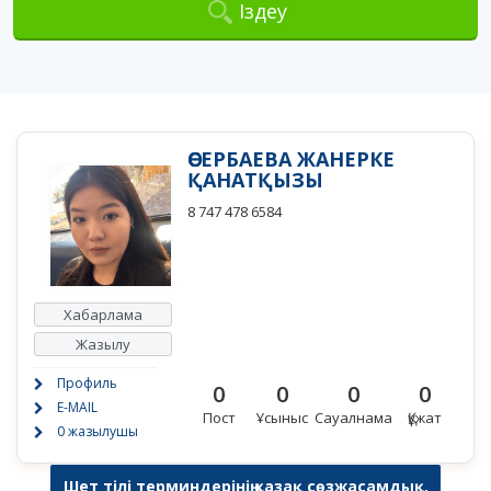
Іздеу
ӨСЕРБАЕВА ЖАНЕРКЕ
ҚАНАТҚЫЗЫ
8 747 478 6584
Хабарлама
Жазылу
Профиль
0
0
0
0
E-MAIL
Пост
Ұсыныс
Сауалнама
Құжат
0 жазылушы
Шет тілі терминдерінің қазақ сөзжасамдық,