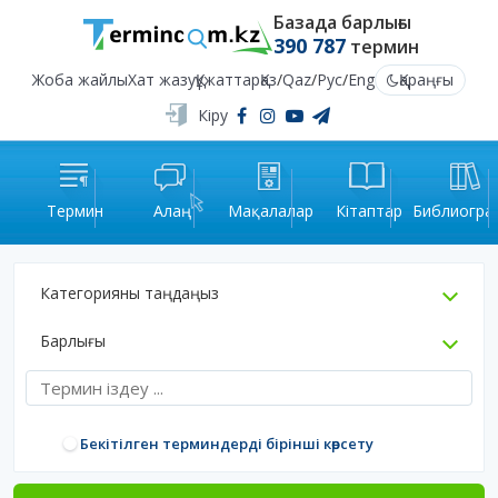
Базада барлығы
390 787
термин
Жоба жайлы
Хат жазу
Құжаттар
Қаз
/
Qaz
/
Рус
/
Eng
Қараңғы
Кіру
Термин
Алаң
Мақалалар
Кітаптар
Библиогра
Категорияны таңдаңыз
Барлығы
Бекітілген терминдерді бірінші көрсету