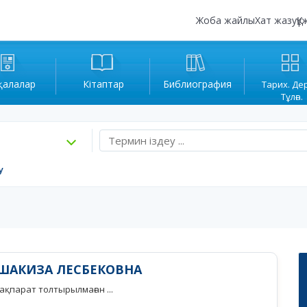
Жоба жайлы
Хат жазу
Құ
қалалар
Кітаптар
Библиография
Тарих. Де
Тұлға.
у
ШАКИЗА ЛЕСБЕКОВНА
қпарат толтырылмаған ...