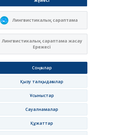
жүйесі
Лингвистикалық сараптама
Лингвистикалық сараптама жасау
Ережесі
Соңғылар
Қызу талқыдағылар
Ұсыныстар
Сауалнамалар
Құжаттар