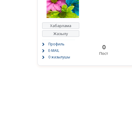
Хабарлама
Жазылу
Профиль
0
E-MAIL
Пост
0 жазылушы