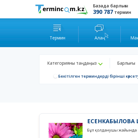
Базада барлығы
390 787
термин
Термин
Алаң
Ма
Категорияны таңдаңыз
Барлығы
Бекітілген терминдерді бірінші көрсет
ЕСЕНКАБЫЛОВА 
Бұл қолданушы жайында а