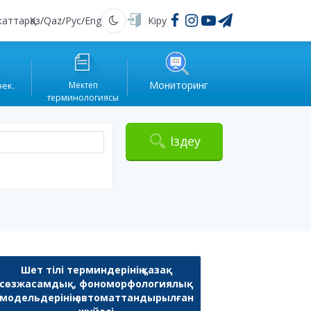
жаттар
Қаз
/
Qaz
/
Рус
/
Eng
Кіру
Қараңғы
Мониторинг
рек.
Мектеп
терминологиясы
Іздеу
Шет тілі терминдерінің қазақ
сөзжасамдық, фономорфологиялық
модельдерінің автоматтандырылған