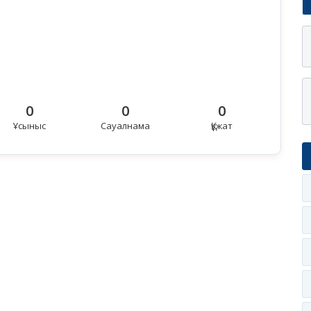
0
0
0
Ұсыныс
Сауалнама
Құжат