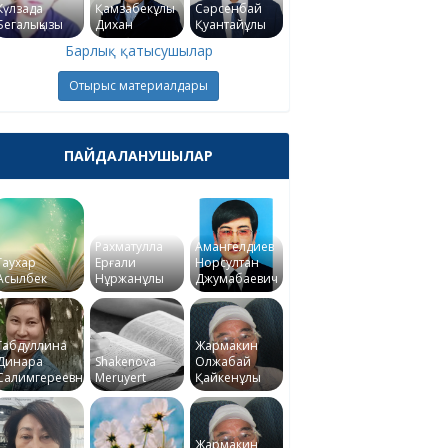
Күлзада
Қамзабекұлы
Сәрсенбай
Бегалықызы
Дихан
Қуантайұлы
Барлық қатысушылар
Отырыс материалдары
ПАЙДАЛАНУШЫЛАР
Рахматулла
Амангелдиев
Гаухар
Ерғали
Норсултан
Асылбек
Нұржанұлы
Джумабаевич
Габдуллина
Жармакин
Динара
Shakenova
Олжабай
Салимгереевна
Meruyert
Қайкенұлы
Жармакин