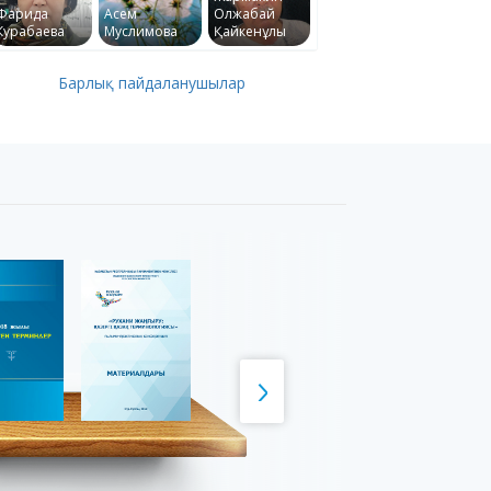
Фарида
Асем
Олжабай
Курабаева
Муслимова
Қайкенұлы
Барлық пайдаланушылар