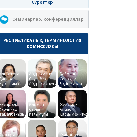
Суреттер
Семинарлар, конференциялар
РЕСПУБЛИКАЛЫҚ ТЕРМИНОЛОГИЯ
КОМИССИЯСЫ
Ақынбекова
Абдрахманов
Байменше
Динара
Сауытбек
Серікқали
Нұрғалиқызы
Абдрахманұлы
Ердіғалиұлы
Айдарбек
Әлісжан
Жұмағали
Қарлығаш
Сарқыт
Алмас
Жамалбекқызы
Қалымұлы
Қабдымәжитұлы
Бажықова
Құлманов