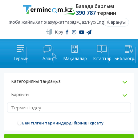
Базада барлығы
390 787
термин
Жоба жайлы
Хат жазу
Құжаттар
Қаз
/
Qaz
/
Рус
/
Eng
Қараңғы
Кіру
Термин
Алаң
Мақалалар
Кітаптар
Библиогра
Категорияны таңдаңыз
Барлығы
Бекітілген терминдерді бірінші көрсету