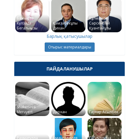
Бажықова
Құлманов
Күлзада
Қамзабекұлы
Сәрсенбай
Бегалықызы
Дихан
Қуантайұлы
Барлық қатысушылар
Отырыс материалдары
ПАЙДАЛАНУШЫЛАР
Shakenova
Meruyert
Дархан
Гаухар Асылбек
Рахматулла
Амангелдиев
Габдуллина