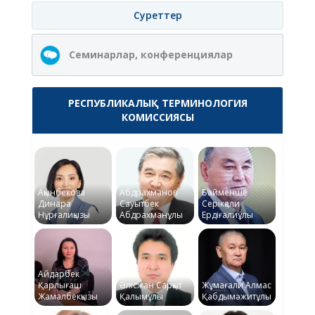
Суреттер
Семинарлар, конференциялар
РЕСПУБЛИКАЛЫҚ ТЕРМИНОЛОГИЯ
КОМИССИЯСЫ
Ақынбекова
Абдрахманов
Байменше
Динара
Сауытбек
Серікқали
Нұрғалиқызы
Абдрахманұлы
Ердіғалиұлы
Айдарбек
Қарлығаш
Әлісжан Сарқыт
Жұмағали Алмас
Жамалбекқызы
Қалымұлы
Қабдымәжитұлы