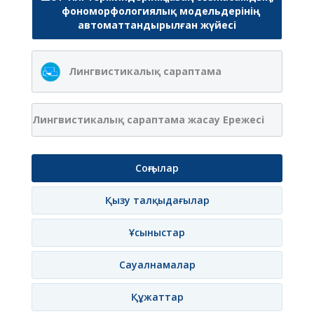
фономорфологиялық модельдерінің
автоматтандырылған жүйесі
Лингвистикалық сараптама
Лингвистикалық сараптама жасау Ережесі
Соңғылар
Қызу талқыдағылар
Ұсыныстар
Сауалнамалар
Құжаттар