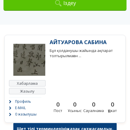
Іздеу
АЙТУАРОВА САБИНА
Бұл қолданушы жайында ақпарат
толтырылмаған ...
Хабарлама
Жазылу
Профиль
0
0
0
0
E-MAIL
Пост
Ұсыныс
Сауалнама
Құжат
0 жазылушы
Шет тілі терминдерінің қазақ сөзжасамдық,