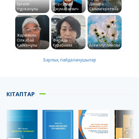
Ерғали
Норсултан
Динара
Нұржанұлы
Джумабаевич
Салимгереевна
Жармакин
Олжабай
Фарида
Қайкенұлы
Курабаева
Асем Муслимова
Барлық пайдаланушылар
КІТАПТАР