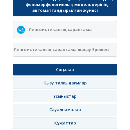
фономорфологиялық модельдерінің
автоматтандырылған жүйесі
Лингвистикалық сараптама
Лингвистикалық сараптама жасау Ережесі
Соңғылар
Қызу талқыдағылар
Ұсыныстар
Сауалнамалар
Құжаттар