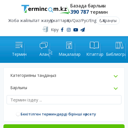
Базада барлығы
390 787
термин
Жоба жайлы
Хат жазу
Құжаттар
Қаз
/
Qaz
/
Рус
/
Eng
Қараңғы
Кіру
Термин
Алаң
Мақалалар
Кітаптар
Библиогра
Категорияны таңдаңыз
Барлығы
Бекітілген терминдерді бірінші көрсету