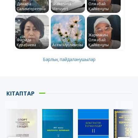
Динара
Shakenova
Олжабай
Салимгереевна
Meruyert
Қайкенұлы
Жармакин
Фарида
Олжабай
Курабаева
Асем Муслимова
Қайкенұлы
Барлық пайдаланушылар
КІТАПТАР