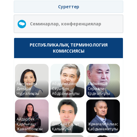
Суреттер
Семинарлар, конференциялар
РЕСПУБЛИКАЛЫҚ ТЕРМИНОЛОГИЯ
КОМИССИЯСЫ
Ақынбекова
Абдрахманов
Байменше
Динара
Сауытбек
Серікқали
Нұрғалиқызы
Абдрахманұлы
Ердіғалиұлы
Айдарбек
Қарлығаш
Әлісжан Сарқыт
Жұмағали Алмас
Жамалбекқызы
Қалымұлы
Қабдымәжитұлы