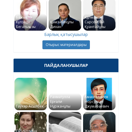
Бажықова
Құлманов
Күлзада
Қамзабекұлы
Сәрсенбай
Бегалықызы
Дихан
Қуантайұлы
Барлық қатысушылар
Отырыс материалдары
ПАЙДАЛАНУШЫЛАР
Рахматулла
Амангелдиев
Ерғали
Норсултан
Гаухар Асылбек
Нұржанұлы
Джумабаевич
Габдуллина
Жармакин