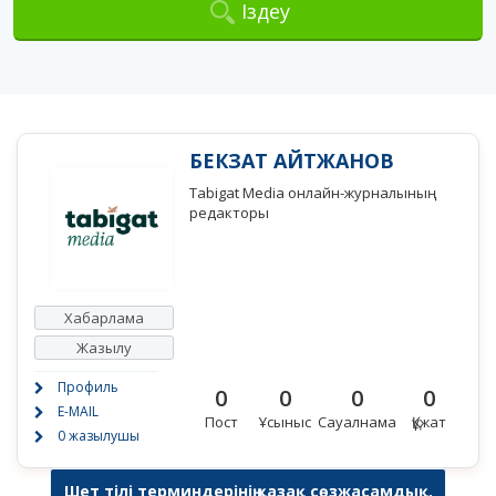
Іздеу
БЕКЗАТ АЙТЖАНОВ
Tabigat Media онлайн-журналының
редакторы
Хабарлама
Жазылу
Профиль
0
0
0
0
E-MAIL
Пост
Ұсыныс
Сауалнама
Құжат
0 жазылушы
Шет тілі терминдерінің қазақ сөзжасамдық,