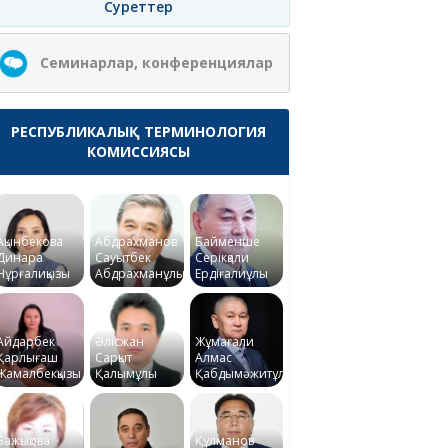
Суреттер
Семинарлар, конференциялар
РЕСПУБЛИКАЛЫҚ ТЕРМИНОЛОГИЯ
КОМИССИЯСЫ
Ақынбекова
Абдрахманов
Байменше
Динара
Сауытбек
Серікқали
Нұрғалиқызы
Абдрахманұлы
Ердіғалиұлы
Айдарбек
Әлісжан
Жұмағали
Қарлығаш
Сарқыт
Алмас
Жамалбекқызы
Қалымұлы
Қабдымәжитұлы
Бажықова
Құлманов