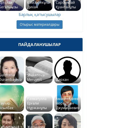
Күлзада
Қамзабекұлы
Сәрсенбай
Бегалықызы
Дихан
Қуантайұлы
Барлық қатысушылар
Отырыс материалдары
ПАЙДАЛАНУШЫЛАР
Gulzhaina
Shakenova
Duisenbayeva
Meruyert
Дархан
Рахматулла
Амангелдиев
Гаухар
Ерғали
Норсултан
Асылбек
Нұржанұлы
Джумабаевич
Габдуллина
Жармакин