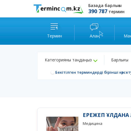
Базада барлығы
390 787
термин
Термин
Алаң
Ма
Категорияны таңдаңыз
Барлығы
Бекітілген терминдерді бірінші көрсет
ЕРЕЖЕП ҰЛДАНА 
Медицина