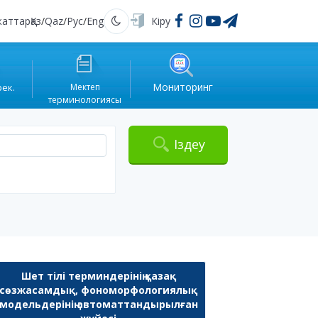
жаттар
Қаз
/
Qaz
/
Рус
/
Eng
Кіру
Қараңғы
Мониторинг
рек.
Мектеп
терминологиясы
Іздеу
Шет тілі терминдерінің қазақ
сөзжасамдық, фономорфологиялық
модельдерінің автоматтандырылған