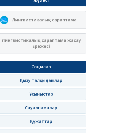
жүйесі
Лингвистикалық сараптама
Лингвистикалық сараптама жасау
Ережесі
Соңғылар
Қызу талқыдағылар
Ұсыныстар
Сауалнамалар
Құжаттар