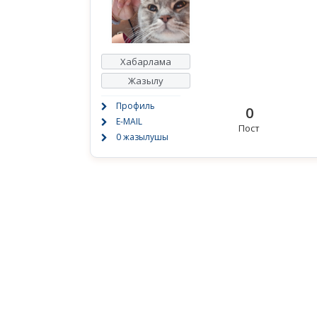
Хабарлама
Жазылу
Профиль
0
E-MAIL
Пост
0 жазылушы