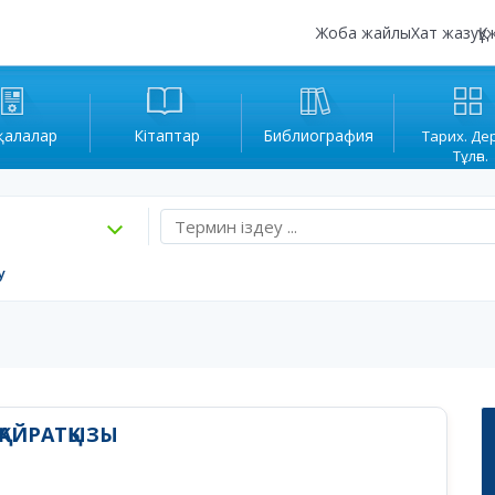
Жоба жайлы
Хат жазу
Құ
қалалар
Кітаптар
Библиография
Тарих. Де
Тұлға.
у
ҚАЙРАТҚЫЗЫ