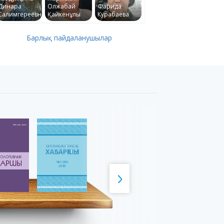
Динара
Олжабай
Фарида
Салимгереевна
Қайкенұлы
Курабаева
Барлық пайдаланушылар