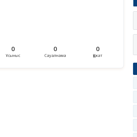
0
0
0
Ұсыныс
Сауалнама
Құжат