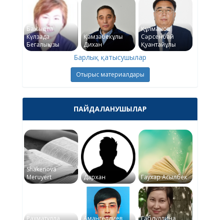
Бажықова
Құлманов
Күлзада
Қамзабекұлы
Сәрсенбай
Бегалықызы
Дихан
Қуантайұлы
Барлық қатысушылар
Отырыс материалдары
ПАЙДАЛАНУШЫЛАР
Shakenova
Meruyert
Дархан
Гаухар Асылбек
Рахматулла
Амангелдиев
Габдуллина