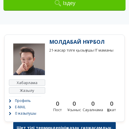
Іздеу
МОЛДАБАЙ НҰРБОЛ
21-жасар тілге қызығушы IT маманы
Хабарлама
Жазылу
Профиль
0
0
0
0
E-MAIL
Пост
Ұсыныс
Сауалнама
Құжат
0 жазылушы
Шет тілі терминдерінің қазақ сөзжасамдық,