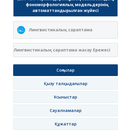
фономорфологиялық модельдерінің
автоматтандырылған жүйесі
Лингвистикалық сараптама
Лингвистикалық сараптама жасау Ережесі
Соңғылар
Қызу талқыдағылар
Ұсыныстар
Сауалнамалар
Құжаттар