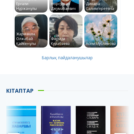
Ерғали
Норсултан
Динара
Нұржанұлы
Джумабаевич
Салимгереевна
Жармакин
Олжабай
Фарида
Қайкенұлы
Курабаева
Асем Муслимова
Барлық пайдаланушылар
КІТАПТАР