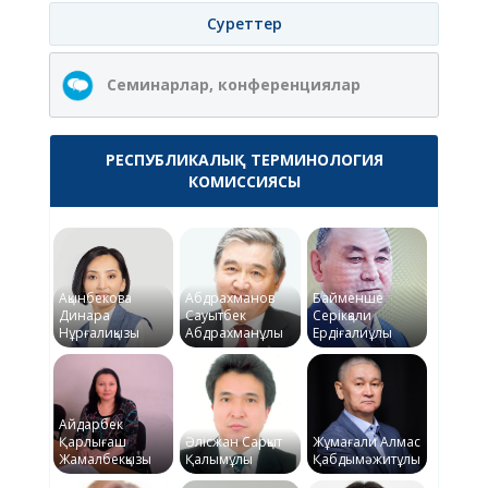
Суреттер
Семинарлар, конференциялар
РЕСПУБЛИКАЛЫҚ ТЕРМИНОЛОГИЯ
КОМИССИЯСЫ
Ақынбекова
Абдрахманов
Байменше
Динара
Сауытбек
Серікқали
Нұрғалиқызы
Абдрахманұлы
Ердіғалиұлы
Айдарбек
Қарлығаш
Әлісжан Сарқыт
Жұмағали Алмас
Жамалбекқызы
Қалымұлы
Қабдымәжитұлы