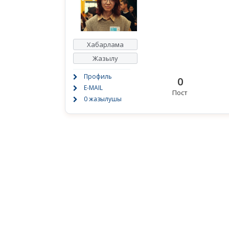
Хабарлама
Жазылу
Профиль
0
E-MAIL
Пост
0 жазылушы