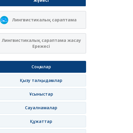
жүйесі
Лингвистикалық сараптама
Лингвистикалық сараптама жасау
Ережесі
Соңғылар
Қызу талқыдағылар
Ұсыныстар
Сауалнамалар
Құжаттар