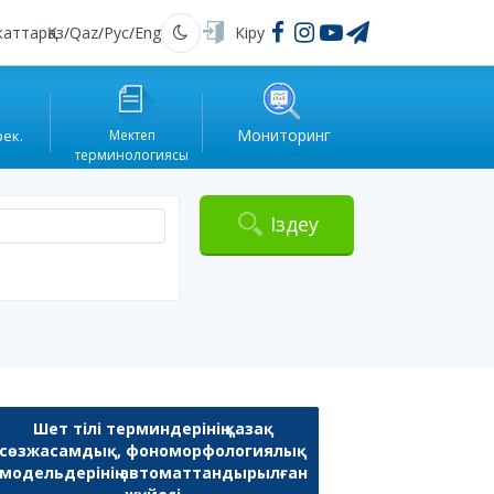
жаттар
Қаз
/
Qaz
/
Рус
/
Eng
Кіру
Қараңғы
Мониторинг
рек.
Мектеп
терминологиясы
Іздеу
Шет тілі терминдерінің қазақ
сөзжасамдық, фономорфологиялық
модельдерінің автоматтандырылған