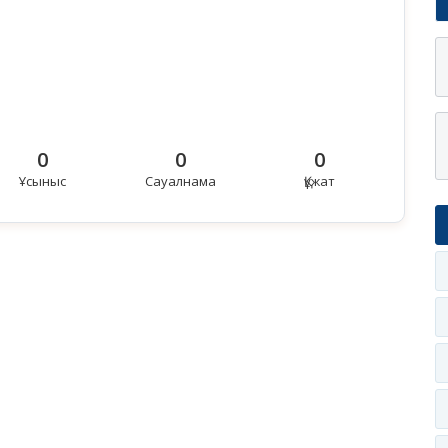
0
0
0
Ұсыныс
Сауалнама
Құжат