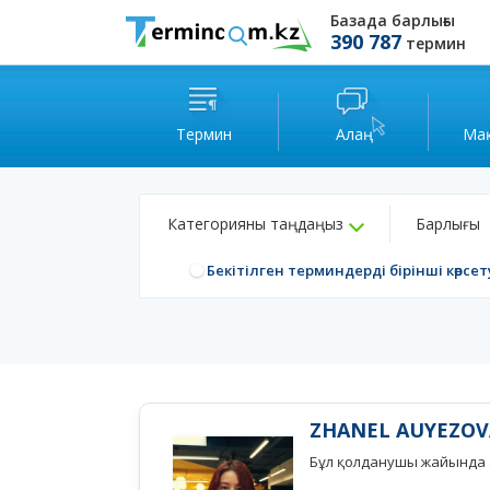
Базада барлығы
390 787
термин
Термин
Алаң
Ма
Категорияны таңдаңыз
Барлығы
Бекітілген терминдерді бірінші көрсет
ZHANEL AUYEZOV
Бұл қолданушы жайында а