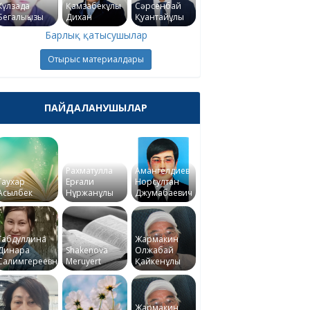
Күлзада
Қамзабекұлы
Сәрсенбай
Бегалықызы
Дихан
Қуантайұлы
Барлық қатысушылар
Отырыс материалдары
ПАЙДАЛАНУШЫЛАР
Рахматулла
Амангелдиев
Гаухар
Ерғали
Норсултан
Асылбек
Нұржанұлы
Джумабаевич
Габдуллина
Жармакин
Динара
Shakenova
Олжабай
Салимгереевна
Meruyert
Қайкенұлы
Жармакин