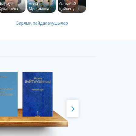
Фарида
Асем
Олжабай
Курабаева
Муслимова
Қайкенұлы
Барлық пайдаланушылар