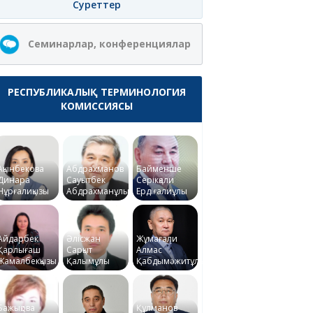
Суреттер
Семинарлар, конференциялар
РЕСПУБЛИКАЛЫҚ ТЕРМИНОЛОГИЯ
КОМИССИЯСЫ
Ақынбекова
Абдрахманов
Байменше
Динара
Сауытбек
Серікқали
Нұрғалиқызы
Абдрахманұлы
Ердіғалиұлы
Айдарбек
Әлісжан
Жұмағали
Қарлығаш
Сарқыт
Алмас
Жамалбекқызы
Қалымұлы
Қабдымәжитұлы
Бажықова
Құлманов