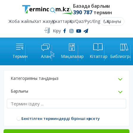
Базада барлығы
390 787
термин
Жоба жайлы
Хат жазу
Құжаттар
Қаз
/
Qaz
/
Рус
/
Eng
Қараңғы
Кіру
Термин
Алаң
Мақалалар
Кітаптар
Библиогра
Категорияны таңдаңыз
Барлығы
Бекітілген терминдерді бірінші көрсету