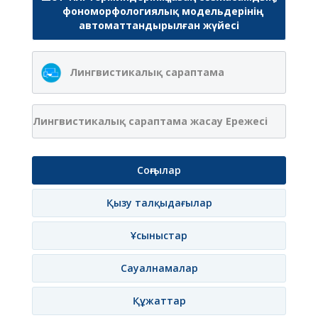
фономорфологиялық модельдерінің
автоматтандырылған жүйесі
Лингвистикалық сараптама
Лингвистикалық сараптама жасау Ережесі
Соңғылар
Қызу талқыдағылар
Ұсыныстар
Сауалнамалар
Құжаттар