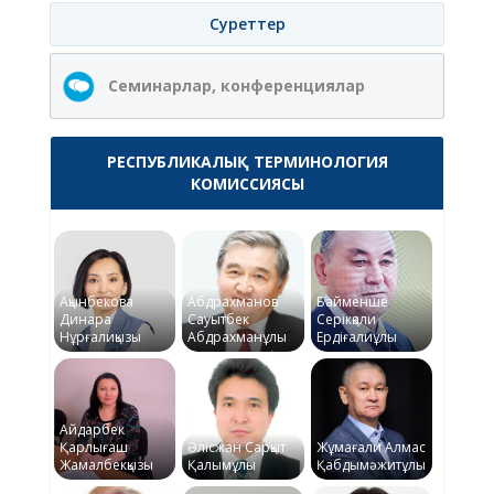
Суреттер
Семинарлар, конференциялар
РЕСПУБЛИКАЛЫҚ ТЕРМИНОЛОГИЯ
КОМИССИЯСЫ
Ақынбекова
Абдрахманов
Байменше
Динара
Сауытбек
Серікқали
Нұрғалиқызы
Абдрахманұлы
Ердіғалиұлы
Айдарбек
Қарлығаш
Әлісжан Сарқыт
Жұмағали Алмас
Жамалбекқызы
Қалымұлы
Қабдымәжитұлы