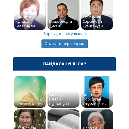
Бажықова
Құлманов
Күлзада
Қамзабекұлы
Сәрсенбай
Бегалықызы
Дихан
Қуантайұлы
Барлық қатысушылар
Отырыс материалдары
ПАЙДАЛАНУШЫЛАР
Рахматулла
Амангелдиев
Ерғали
Норсултан
Гаухар Асылбек
Нұржанұлы
Джумабаевич
Габдуллина
Жармакин