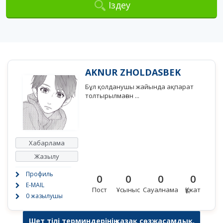
Іздеу
AKNUR ZHOLDASBEK
Бұл қолданушы жайында ақпарат
толтырылмаған ...
Хабарлама
Жазылу
Профиль
0
0
0
0
E-MAIL
Пост
Ұсыныс
Сауалнама
Құжат
0 жазылушы
Шет тілі терминдерінің қазақ сөзжасамдық,