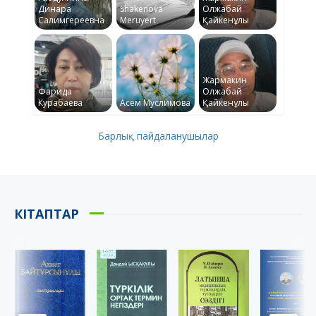
Динара
Shakenova
Олжабай
Салимгереевна
Meruyert
Қайкенұлы
Жармакин
Фарида
Олжабай
Курабаева
Асем Муслимова
Қайкенұлы
Барлық пайдаланушылар
КІТАПТАР