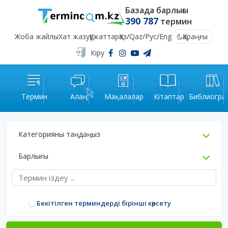
Базада барлығы
390 787
термин
Жоба жайлы
Хат жазу
Құжаттар
Қаз
/
Qaz
/
Рус
/
Eng
Қараңғы
Кіру
Термин
Алаң
Мақалалар
Кітаптар
Библиогра
Категорияны таңдаңыз
Барлығы
Бекітілген терминдерді бірінші көрсету