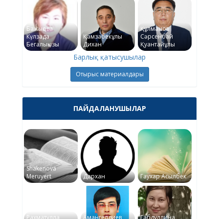
Бажықова
Құлманов
Күлзада
Қамзабекұлы
Сәрсенбай
Бегалықызы
Дихан
Қуантайұлы
Барлық қатысушылар
Отырыс материалдары
ПАЙДАЛАНУШЫЛАР
Shakenova
Meruyert
Дархан
Гаухар Асылбек
Рахматулла
Амангелдиев
Габдуллина