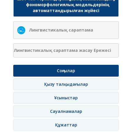
фономорфологиялық модельдерінің
автоматтандырылған жүйесі
Лингвистикалық сараптама
Лингвистикалық сараптама жасау Ережесі
Соңғылар
Қызу талқыдағылар
Ұсыныстар
Сауалнамалар
Құжаттар