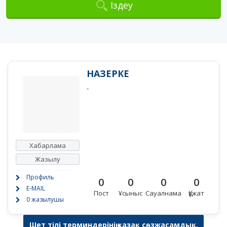
Іздеу
НАЗЕРКЕ
-
Хабарлама
Жазылу
Профиль
0
0
0
0
E-MAIL
Пост
Ұсыныс
Сауалнама
Құжат
0 жазылушы
Шет тілі терминдерінің қазақ сөзжасамдық,