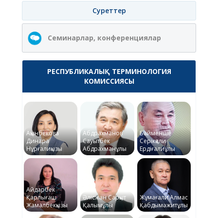
Суреттер
Семинарлар, конференциялар
РЕСПУБЛИКАЛЫҚ ТЕРМИНОЛОГИЯ
КОМИССИЯСЫ
Ақынбекова
Абдрахманов
Байменше
Динара
Сауытбек
Серікқали
Нұрғалиқызы
Абдрахманұлы
Ердіғалиұлы
Айдарбек
Қарлығаш
Әлісжан Сарқыт
Жұмағали Алмас
Жамалбекқызы
Қалымұлы
Қабдымәжитұлы