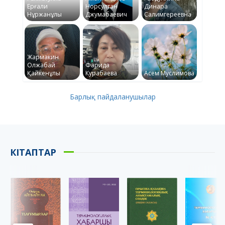
Ерғали
Норсултан
Динара
Нұржанұлы
Джумабаевич
Салимгереевна
Жармакин
Олжабай
Фарида
Қайкенұлы
Курабаева
Асем Муслимова
Барлық пайдаланушылар
КІТАПТАР